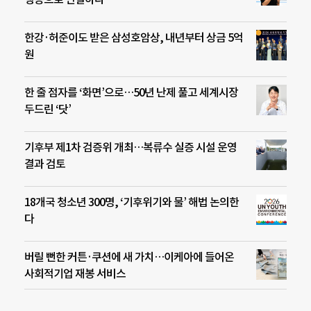
한강·허준이도 받은 삼성호암상, 내년부터 상금 5억
원
한 줄 점자를 ‘화면’으로…50년 난제 풀고 세계시장
두드린 ‘닷’
기후부 제1차 검증위 개최…복류수 실증 시설 운영
결과 검토
18개국 청소년 300명, ‘기후위기와 물’ 해법 논의한
다
버릴 뻔한 커튼·쿠션에 새 가치…이케아에 들어온
사회적기업 재봉 서비스