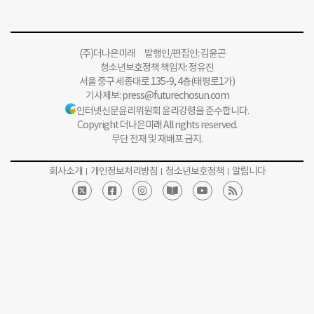
(주)더나은미래 발행인/편집인: 김윤곤
청소년보호정책 책임자: 정유진
서울 중구 세종대로 135-9, 4층(태평로1가)
기사제보:
press@futurechosun.com
인터넷신문윤리위원회 윤리강령을 준수합니다.
Copyright 더나은미래 All rights reserved.
무단 전재 및 재배포 금지.
회사소개
개인정보처리방침
청소년보호정책
알립니다