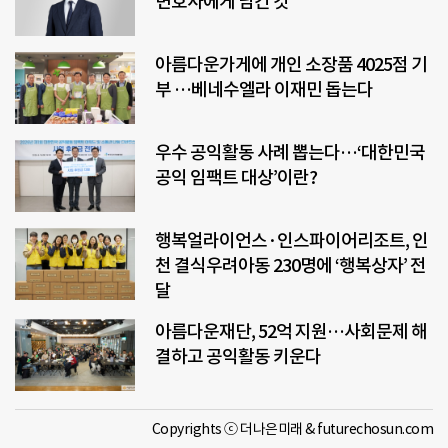
변호사에게 남긴 것
아름다운가게에 개인 소장품 4025점 기
부 …베네수엘라 이재민 돕는다
우수 공익활동 사례 뽑는다…‘대한민국
공익 임팩트 대상’이란?
행복얼라이언스·인스파이어리조트, 인
천 결식우려아동 230명에 ‘행복상자’ 전
달
아름다운재단, 52억 지원…사회문제 해
결하고 공익활동 키운다
Copyrights ⓒ 더나은미래 & futurechosun.com