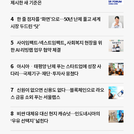
제시한 새 기준은
한 줄 점자를 ‘화면’으로…50년 난제 풀고 세계
시장 두드린 ‘닷’
사이임팩트-넥스트임팩트, 사회복지 현장을 위
한 AI 리빙랩 업무 협약 체결
아시아ㆍ태평양 난제 푸는 스타트업에 성장 사
다리…국제기구·재단·투자사 뭉쳤다
신원이 없으면 신용도 없다…블록체인으로 라오
스 금융 소외 푸는 서울랩스
비싼 대체유 대신 현지 캐슈넛…인도네시아의
‘우유 선택지’ 넓힌다