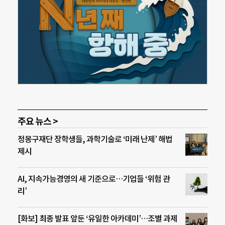
주요 뉴스 >
정몽구재단 장학생들, 과학기술로 ‘미래 난제’ 해법
제시
AI, 지속가능경영의 새 기준으로…기업들 ‘위험 관
리’
[화보] 최종 발표 앞둔 ‘유일한 아카데미’…조별 과제