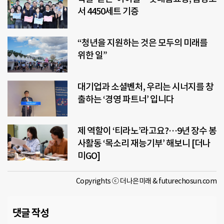
서 4450세트 기증
“청년을 지원하는 것은 모두의 미래를
위한 일”
대기업과 소셜벤처, 우리는 시너지를 창
출하는 ‘경영 파트너’ 입니다
제 역할이 ‘티라노’라고요?…9년 장수 봉
사활동 ‘목소리 재능기부’ 해보니 [더나
미GO]
Copyrights ⓒ 더나은미래 & futurechosun.com
댓글 작성