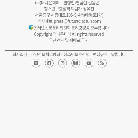
(주)더나은미래 발행인/편집인: 김윤곤
청소년보호정책 책임자: 정유진
서울 중구 세종대로 135-9, 4층(태평로1가)
기사제보:
press@futurechosun.com
인터넷신문윤리위원회 윤리강령을 준수합니다.
Copyright 더나은미래 All rights reserved.
무단 전재 및 재배포 금지.
회사소개
개인정보처리방침
청소년보호정책
편집규약
알립니다