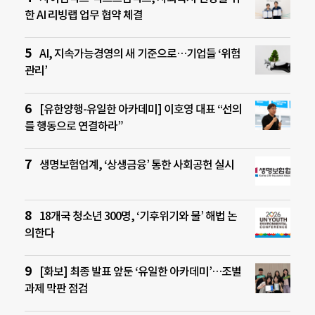
한 AI 리빙랩 업무 협약 체결
AI, 지속가능경영의 새 기준으로…기업들 ‘위험
관리’
[유한양행-유일한 아카데미] 이호영 대표 “선의
를 행동으로 연결하라”
생명보험업계, ‘상생금융’ 통한 사회공헌 실시
18개국 청소년 300명, ‘기후위기와 물’ 해법 논
의한다
[화보] 최종 발표 앞둔 ‘유일한 아카데미’…조별
과제 막판 점검