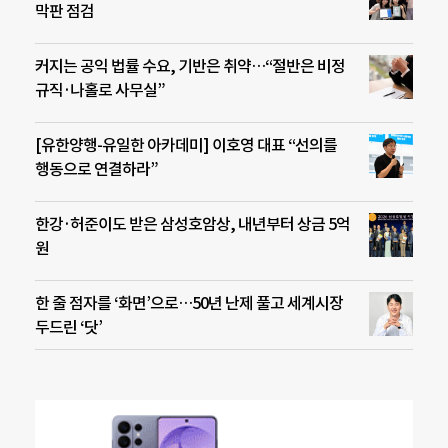
막판 점검
커지는 공익 법률 수요, 기반은 취약…“절반은 비정
규직·나홀로 사무실”
[유한양행-유일한 아카데미] 이호영 대표 “선의를
행동으로 연결하라”
한강·허준이도 받은 삼성호암상, 내년부터 상금 5억
원
한 줄 점자를 ‘화면’으로…50년 난제 풀고 세계시장
두드린 ‘닷’