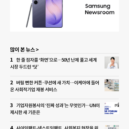
많이 본 뉴스 >
한 줄 점자를 ‘화면’으로…50년 난제 풀고 세계
시장 두드린 ‘닷’
버릴 뻔한 커튼·쿠션에 새 가치…이케아에 들어
온 사회적기업 재봉 서비스
기업자원봉사의 ‘진짜 성과’는 무엇인가…UN이
제시한 새 기준은
사이임팩트-넥스트임팩트, 사회복지 현장을 위