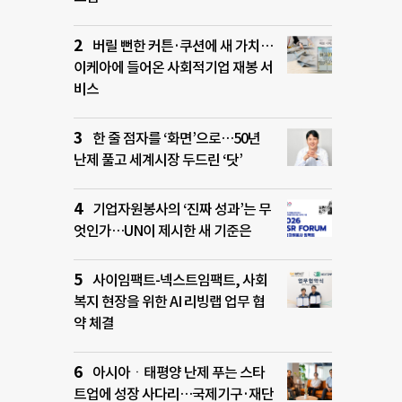
버릴 뻔한 커튼·쿠션에 새 가치…
이케아에 들어온 사회적기업 재봉 서
비스
한 줄 점자를 ‘화면’으로…50년
난제 풀고 세계시장 두드린 ‘닷’
기업자원봉사의 ‘진짜 성과’는 무
엇인가…UN이 제시한 새 기준은
사이임팩트-넥스트임팩트, 사회
복지 현장을 위한 AI 리빙랩 업무 협
약 체결
아시아ㆍ태평양 난제 푸는 스타
트업에 성장 사다리…국제기구·재단