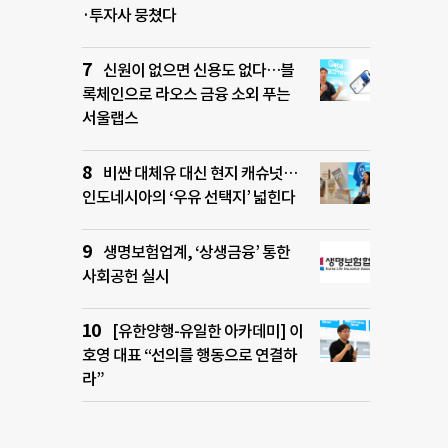
·투자사 뭉쳤다
신원이 없으면 신용도 없다…블
록체인으로 라오스 금융 소외 푸는
서울랩스
비싼 대체유 대신 현지 캐슈넛…
인도네시아의 ‘우유 선택지’ 넓힌다
생명보험업계, ‘상생금융’ 통한
사회공헌 실시
[유한양행-유일한 아카데미] 이
호영 대표 “선의를 행동으로 연결하
라”