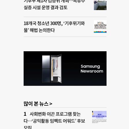
기후부 제1차 검증위 개최…복류수
실증 시설 운영 결과 검토
18개국 청소년 300명, ‘기후위기와
물’ 해법 논의한다
많이 본 뉴스 >
사회변화 이끈 프로그램 찾는
다…‘공익활동 임팩트 어워드’ 후보
모집