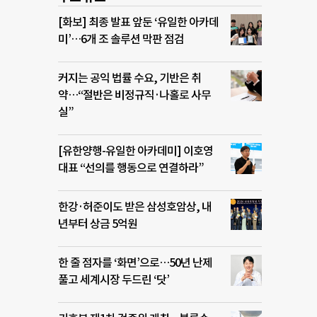
[화보] 최종 발표 앞둔 ‘유일한 아카데
미’…6개 조 솔루션 막판 점검
커지는 공익 법률 수요, 기반은 취
약…“절반은 비정규직·나홀로 사무
실”
[유한양행-유일한 아카데미] 이호영
대표 “선의를 행동으로 연결하라”
한강·허준이도 받은 삼성호암상, 내
년부터 상금 5억원
한 줄 점자를 ‘화면’으로…50년 난제
풀고 세계시장 두드린 ‘닷’