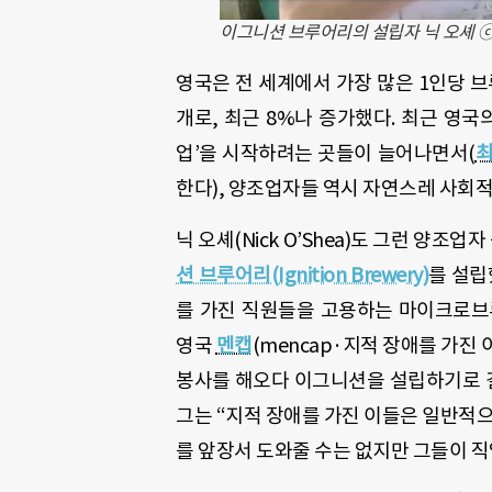
이그니션 브루어리의 설립자 닉 오셰 ⓒIgni
영국은 전 세계에서 가장 많은 1인당 브루어
개로, 최근 8%나 증가했다. 최근 영국
업’을 시작하려는 곳들이 늘어나면서(
최
한다), 양조업자들 역시 자연스레 사회적
닉 오셰(Nick O’Shea)도 그런 양조업
션 브루어리(Ignition Brewery)
를 설립
를 가진 직원들을 고용하는 마이크로브루어
영국
멘캡
(mencap·지적 장애를 가진
봉사를 해오다 이그니션을 설립하기로 결
그는 “지적 장애를 가진 이들은 일반적으
를 앞장서 도와줄 수는 없지만 그들이 직