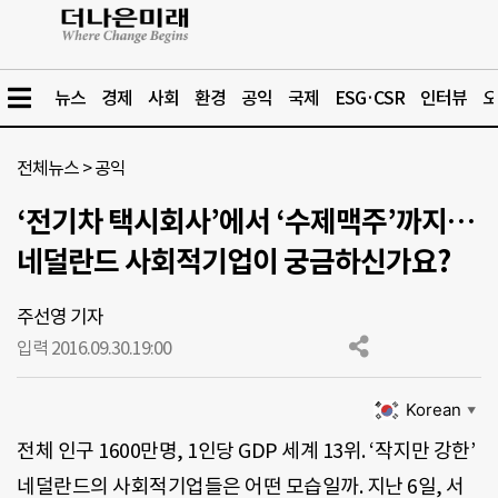
뉴스
경제
사회
환경
공익
국제
ESG·CSR
인터뷰
오
전체뉴스
>
공익
‘전기차 택시회사’에서 ‘수제맥주’까지…
네덜란드 사회적기업이 궁금하신가요?
주선영 기자
입력 2016.09.30.
19:00
Korean
▼
전체 인구 1600만명, 1인당 GDP 세계 13위. ‘작지만 강한’
네덜란드의 사회적기업들은 어떤 모습일까. 지난 6일, 서