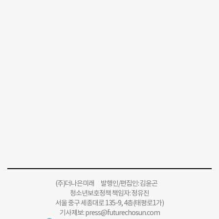
(주)더나은미래 발행인/편집인: 김윤곤
청소년보호정책 책임자: 정유진
서울 중구 세종대로 135-9, 4층(태평로1가)
기사제보:
press@futurechosun.com