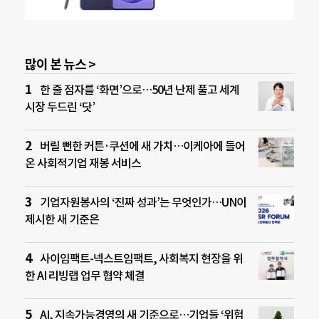
많이 본 뉴스 >
한 줄 점자를 ‘화면’으로…50년 난제 풀고 세계
시장 두드린 ‘닷’
버릴 뻔한 커튼·쿠션에 새 가치…이케아에 들어
온 사회적기업 재봉 서비스
기업자원봉사의 ‘진짜 성과’는 무엇인가…UN이
제시한 새 기준은
사이임팩트-넥스트임팩트, 사회복지 현장을 위
한 AI 리빙랩 업무 협약 체결
AI, 지속가능경영의 새 기준으로…기업들 ‘위험