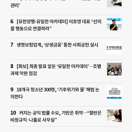
관리’
[유한양행-유일한 아카데미] 이호영 대표 “선의
를 행동으로 연결하라”
생명보험업계, ‘상생금융’ 통한 사회공헌 실시
[화보] 최종 발표 앞둔 ‘유일한 아카데미’…조별
과제 막판 점검
18개국 청소년 300명, ‘기후위기와 물’ 해법 논
의한다
커지는 공익 법률 수요, 기반은 취약…“절반은
비정규직·나홀로 사무실”