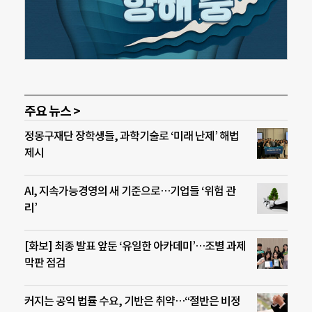
주요 뉴스 >
정몽구재단 장학생들, 과학기술로 ‘미래 난제’ 해법
제시
AI, 지속가능경영의 새 기준으로…기업들 ‘위험 관
리’
[화보] 최종 발표 앞둔 ‘유일한 아카데미’…조별 과제
막판 점검
커지는 공익 법률 수요, 기반은 취약…“절반은 비정