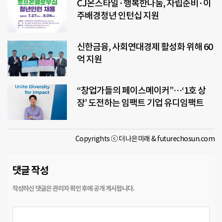
CJ온스타일·행복한나눔, 자립준비·이
주배경청년 인턴십 지원
신한금융, 사회연대경제 활성화 위해 60
억 지원
“창업가들의 페이스메이커”…‘1호 상
장’ 도전하는 임팩트 기업 유디임팩트
Copyrights ⓒ 더나은미래 & futurechosun.com
댓글 작성