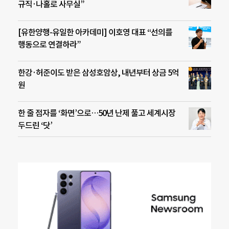
규직·나홀로 사무실”
[유한양행-유일한 아카데미] 이호영 대표 “선의를
행동으로 연결하라”
한강·허준이도 받은 삼성호암상, 내년부터 상금 5억
원
한 줄 점자를 ‘화면’으로…50년 난제 풀고 세계시장
두드린 ‘닷’