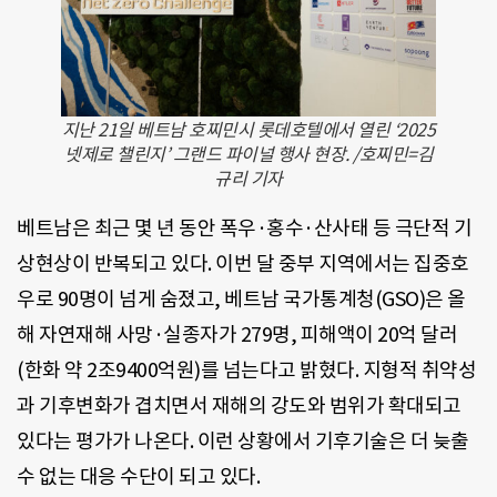
지난 21일 베트남 호찌민시 롯데호텔에서 열린 ‘2025
넷제로 챌린지’ 그랜드 파이널 행사 현장. /호찌민=김
규리 기자
베트남은 최근 몇 년 동안 폭우·홍수·산사태 등 극단적 기
상현상이 반복되고 있다. 이번 달 중부 지역에서는 집중호
우로 90명이 넘게 숨졌고, 베트남 국가통계청(GSO)은 올
해 자연재해 사망·실종자가 279명, 피해액이 20억 달러
(한화 약 2조9400억원)를 넘는다고 밝혔다. 지형적 취약성
과 기후변화가 겹치면서 재해의 강도와 범위가 확대되고
있다는 평가가 나온다. 이런 상황에서 기후기술은 더 늦출
수 없는 대응 수단이 되고 있다.