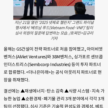
지난 21일 열린 ‘2025 넷제로 챌린지’ 그랜드 파이널
행사에서 ‘베트남 푸드(Vietnam Food·VNF)’ 팀이
심사 위원의 질문에 답변하는 모습. /호찌민=김규리
기자
올해는 GS건설이 전략 파트너로 처음 참여했고, 아이비엣
벤처스(AiViet Ventures)와 38M벤처스, 싱가포르 센브콥
인더스트리스(Sembcorp Industries) 등이 투자 파트너
로 합류했다. <더나은미래>는 공식 아웃리치 파트너로 현
장을 취재했다.
결선에는 ▲재생에너지·탄소 감축 ▲식량 시스템·지속 가
능한 농업 ▲순환경제·폐기물 관리 3개 분야에서 각각 3개
팀이 선정됐다. 심사 기준은 기술적 완성도와 경제성, 베트