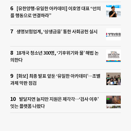
[유한양행-유일한 아카데미] 이호영 대표 “선의
를 행동으로 연결하라”
생명보험업계, ‘상생금융’ 통한 사회공헌 실시
18개국 청소년 300명, ‘기후위기와 물’ 해법 논
의한다
[화보] 최종 발표 앞둔 ‘유일한 아카데미’…조별
과제 막판 점검
발달지연 늘지만 지원은 제각각…‘검사 이후’
잇는 플랫폼 나왔다