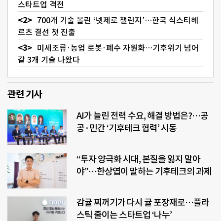
스타트업 격전
700개 기술 몰린 ‘넷제로 챌린지’…한국 식스티헤
르츠 결선 첫 진출
미세조류·농업 로봇·폐수 자원화…기후위기 넘어
갈 3개 기술 나왔다
관련 기사
AI가 늘린 전력 수요, 해결 방법은?…공
공·민간 ‘기후테크 협력’ 시동
“투자 양극화 시대, 본질을 잃지 말아
야”…한상엽이 말하는 기후테크의 과제
감귤 찌꺼기가 다시 귤 포장재로…플라
스틱 줄이는 스타트업 ‘나누’