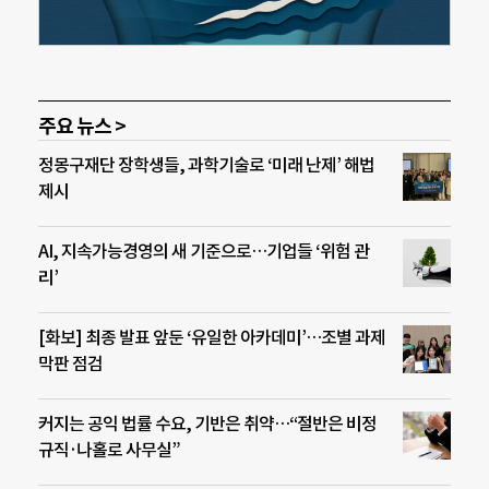
주요 뉴스 >
정몽구재단 장학생들, 과학기술로 ‘미래 난제’ 해법
제시
AI, 지속가능경영의 새 기준으로…기업들 ‘위험 관
리’
[화보] 최종 발표 앞둔 ‘유일한 아카데미’…조별 과제
막판 점검
커지는 공익 법률 수요, 기반은 취약…“절반은 비정
규직·나홀로 사무실”