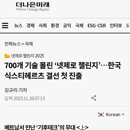
뉴스
경제
사회
환경
공익
국제
ESG·CSR
인터뷰
오
전체뉴스
>
국제
넷제로 챌린지 2025
700개 기술 몰린 ‘넷제로 챌린지’…한국
식스티헤르츠 결선 첫 진출
김규리 기자
입력 2025.11.26.
07:15
Korean
▼
베트남서 만난 ‘기후테크’의 무대 <上>