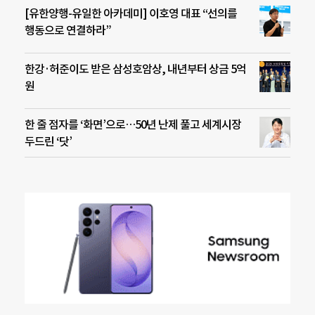
[유한양행-유일한 아카데미] 이호영 대표 “선의를
행동으로 연결하라”
한강·허준이도 받은 삼성호암상, 내년부터 상금 5억
원
한 줄 점자를 ‘화면’으로…50년 난제 풀고 세계시장
두드린 ‘닷’