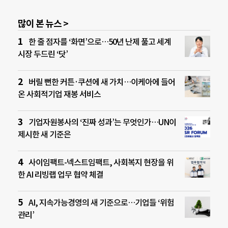
많이 본 뉴스 >
한 줄 점자를 ‘화면’으로…50년 난제 풀고 세계
시장 두드린 ‘닷’
버릴 뻔한 커튼·쿠션에 새 가치…이케아에 들어
온 사회적기업 재봉 서비스
기업자원봉사의 ‘진짜 성과’는 무엇인가…UN이
제시한 새 기준은
사이임팩트-넥스트임팩트, 사회복지 현장을 위
한 AI 리빙랩 업무 협약 체결
AI, 지속가능경영의 새 기준으로…기업들 ‘위험
관리’