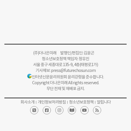
(주)더나은미래 발행인/편집인: 김윤곤
청소년보호정책 책임자: 정유진
서울 중구 세종대로 135-9, 4층(태평로1가)
기사제보:
press@futurechosun.com
인터넷신문윤리위원회 윤리강령을 준수합니다.
Copyright 더나은미래 All rights reserved.
무단 전재 및 재배포 금지.
회사소개
개인정보처리방침
청소년보호정책
알립니다