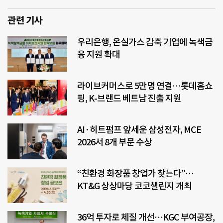
관련 기사
우리은행, 온실가스 감축 기업에 녹색금
융 지원 확대
라이브커머스로 5만명 연결…롯데홈쇼
핑, K-브랜드 베트남 진출 지원
AI·히트펌프 앞세운 삼성전자, MCE
2026서 8개 부문 수상
“친환경 화장품 창업가 찾는다”…
KT&G 상상마당 코코챌린지 개최
36억 투자로 체질 개선…KGC 부여공장,