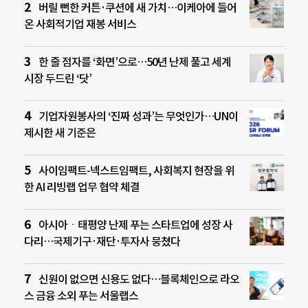
버릴 뻔한 커튼·쿠션에 새 가치…이케아에 들어
온 사회적기업 재봉 서비스
한 줄 점자를 ‘화면’으로…50년 난제 풀고 세계
시장 두드린 ‘닷’
기업자원봉사의 ‘진짜 성과’는 무엇인가…UN이
제시한 새 기준은
사이임팩트-넥스트임팩트, 사회복지 현장을 위
한 AI 리빙랩 업무 협약 체결
아시아ㆍ태평양 난제 푸는 스타트업에 성장 사
다리…국제기구·재단·투자사 뭉쳤다
신원이 없으면 신용도 없다…블록체인으로 라오
스 금융 소외 푸는 서울랩스