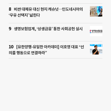
비싼 대체유 대신 현지 캐슈넛…인도네시아의
‘우유 선택지’ 넓힌다
생명보험업계, ‘상생금융’ 통한 사회공헌 실시
[유한양행-유일한 아카데미] 이호영 대표 “선
의를 행동으로 연결하라”