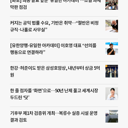
[화보] 최종 발표 앞둔 ‘유일한 아카데미’…조별 과제
막판 점검
커지는 공익 법률 수요, 기반은 취약…“절반은 비정
규직·나홀로 사무실”
[유한양행-유일한 아카데미] 이호영 대표 “선의를
행동으로 연결하라”
한강·허준이도 받은 삼성호암상, 내년부터 상금 5억
원
한 줄 점자를 ‘화면’으로…50년 난제 풀고 세계시장
두드린 ‘닷’
기후부 제1차 검증위 개최…복류수 실증 시설 운영
결과 검토