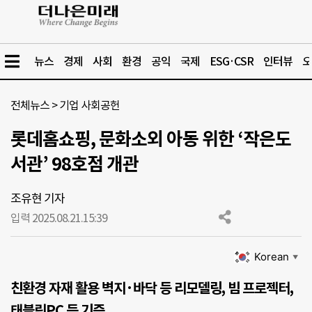
뉴스
경제
사회
환경
공익
국제
ESG·CSR
인터뷰
오
전체뉴스
>
기업 사회공헌
롯데홈쇼핑, 문화소외 아동 위한 ‘작은도
서관’ 98호점 개관
조유현 기자
입력 2025.08.21.
15:39
Korean
▼
친환경 자재 활용 벽지·바닥 등 리모델링, 빔 프로젝터,
태블릿PC 등 기증