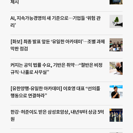
제시
AI, 지속가능경영의 새 기준으로…기업들 ‘위험 관
리’
[화보] 최종 발표 앞둔 ‘유일한 아카데미’…조별 과제
막판 점검
커지는 공익 법률 수요, 기반은 취약…“절반은 비정
규직·나홀로 사무실”
[유한양행-유일한 아카데미] 이호영 대표 “선의를
행동으로 연결하라”
한강·허준이도 받은 삼성호암상, 내년부터 상금 5억
원