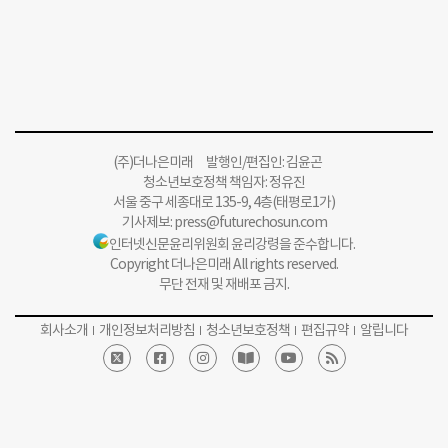
(주)더나은미래 발행인/편집인: 김윤곤
청소년보호정책 책임자: 정유진
서울 중구 세종대로 135-9, 4층(태평로1가)
기사제보:
press@futurechosun.com
인터넷신문윤리위원회 윤리강령을 준수합니다.
Copyright 더나은미래 All rights reserved.
무단 전재 및 재배포 금지.
회사소개
개인정보처리방침
청소년보호정책
편집규약
알립니다