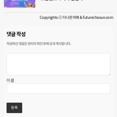
Copyrights ⓒ 더나은미래 & futurechosun.com
댓글 작성
이름