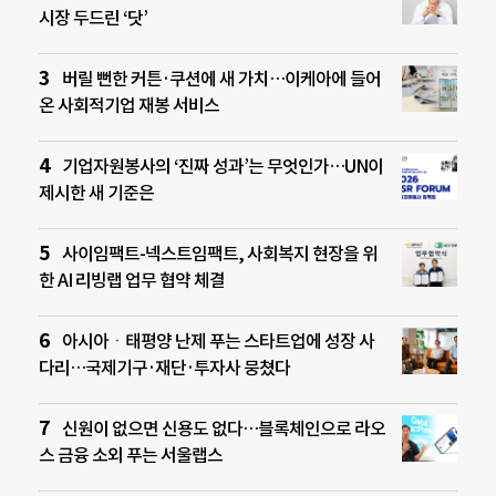
시장 두드린 ‘닷’
버릴 뻔한 커튼·쿠션에 새 가치…이케아에 들어
온 사회적기업 재봉 서비스
기업자원봉사의 ‘진짜 성과’는 무엇인가…UN이
제시한 새 기준은
사이임팩트-넥스트임팩트, 사회복지 현장을 위
한 AI 리빙랩 업무 협약 체결
아시아ㆍ태평양 난제 푸는 스타트업에 성장 사
다리…국제기구·재단·투자사 뭉쳤다
신원이 없으면 신용도 없다…블록체인으로 라오
스 금융 소외 푸는 서울랩스