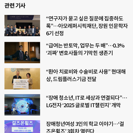
관련 기사
“연구자가 묻고 싶은 질문에 집중하도
록”…아모레퍼시픽재단, 장원 인문학자
6기 선정
“급여는 반토막, 업무는 두 배”…0.3%
‘괴짜’ 변호사들의 기막힌 생존기
“환아 치료비와 수술비로 사용” 현대해
상, 드림플러스기금 전달
“장애 청소년, IT로 세상과 연결되다”…
LG전자 ‘2025 글로벌 IT챌린지’ 개막
장애청년여성 3인의 학교 이야기…‘걸
즈온휠즈’ 3회차 열린다