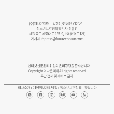
(주)더나은미래 발행인/편집인: 김윤곤
청소년보호정책 책임자: 정유진
서울 중구 세종대로 135-9, 4층(태평로1가)
기사제보:
press@futurechosun.com
인터넷신문윤리위원회 윤리강령을 준수합니다.
Copyright 더나은미래 All rights reserved.
무단 전재 및 재배포 금지.
회사소개
개인정보처리방침
청소년보호정책
알립니다