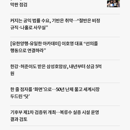
막판 점검
커지는 공익 법률 수요, 기반은 취약…“절반은 비정
규직·나홀로 사무실”
[유한양행-유일한 아카데미] 이호영 대표 “선의를
행동으로 연결하라”
한강·허준이도 받은 삼성호암상, 내년부터 상금 5억
원
한 줄 점자를 ‘화면’으로…50년 난제 풀고 세계시장
두드린 ‘닷’
기후부 제1차 검증위 개최…복류수 실증 시설 운영
결과 검토