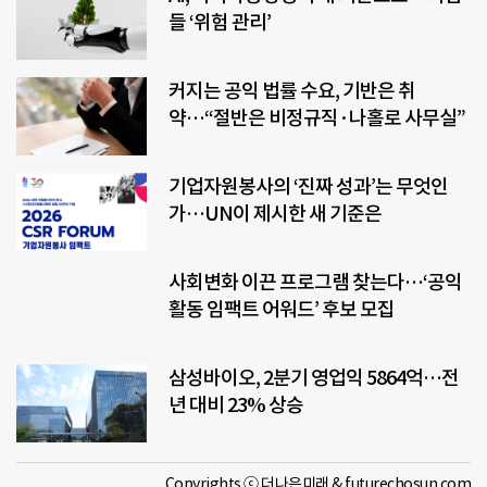
들 ‘위험 관리’
커지는 공익 법률 수요, 기반은 취
약…“절반은 비정규직·나홀로 사무실”
기업자원봉사의 ‘진짜 성과’는 무엇인
가…UN이 제시한 새 기준은
사회변화 이끈 프로그램 찾는다…‘공익
활동 임팩트 어워드’ 후보 모집
삼성바이오, 2분기 영업익 5864억…전
년 대비 23% 상승
Copyrights ⓒ 더나은미래 & futurechosun.com