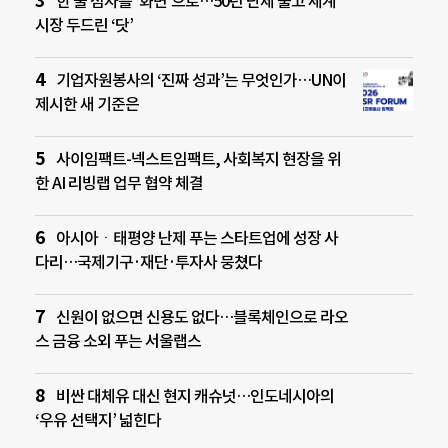
한 줄 점자를 ‘화면’으로…50년 난제 풀고 세계
시장 두드린 ‘닷’
기업자원봉사의 ‘진짜 성과’는 무엇인가…UN이
제시한 새 기준은
사이임팩트-넥스트임팩트, 사회복지 현장을 위
한 AI 리빙랩 업무 협약 체결
아시아ㆍ태평양 난제 푸는 스타트업에 성장 사
다리…국제기구·재단·투자사 뭉쳤다
신원이 없으면 신용도 없다…블록체인으로 라오
스 금융 소외 푸는 서울랩스
비싼 대체유 대신 현지 캐슈넛…인도네시아의
‘우유 선택지’ 넓힌다