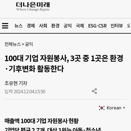
뉴스
경제
사회
환경
공익
국제
ESG·CSR
인터뷰
오
전체뉴스
>
공익
100대 기업 자원봉사, 3곳 중 1곳은 환경
·기후변화 활동한다
조유현 기자
입력 2024.12.04.
15:50
Korean
▼
매출액 100대 기업 자원봉사 현황
기업당 평균 2.7개, 대상 1위는 아동·청소년