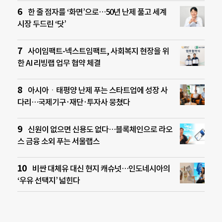
한 줄 점자를 ‘화면’으로…50년 난제 풀고 세계
시장 두드린 ‘닷’
사이임팩트-넥스트임팩트, 사회복지 현장을 위
한 AI 리빙랩 업무 협약 체결
아시아ㆍ태평양 난제 푸는 스타트업에 성장 사
다리…국제기구·재단·투자사 뭉쳤다
신원이 없으면 신용도 없다…블록체인으로 라오
스 금융 소외 푸는 서울랩스
비싼 대체유 대신 현지 캐슈넛…인도네시아의
‘우유 선택지’ 넓힌다