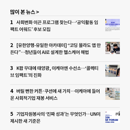
많이 본 뉴스 >
사회변화 이끈 프로그램 찾는다…‘공익활동 임
팩트 어워드’ 후보 모집
[유한양행-유일한 아카데미] “코딩 몰라도 앱 만
든다”…청년들이 AI로 설계한 헬스케어 해법
K팝 무대에 태양광, 이케아엔 수선소…‘콜렉티
브 임팩트’의 진화
버릴 뻔한 커튼·쿠션에 새 가치…이케아에 들어
온 사회적기업 재봉 서비스
기업자원봉사의 ‘진짜 성과’는 무엇인가…UN이
제시한 새 기준은