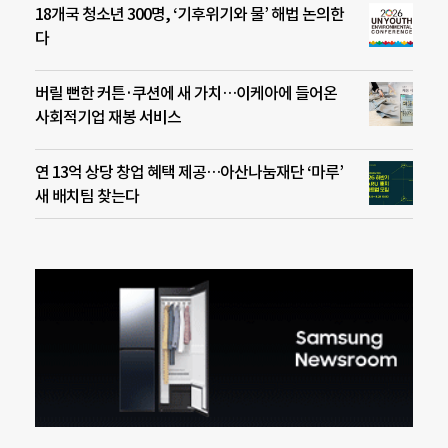
18개국 청소년 300명, ‘기후위기와 물’ 해법 논의한
다
버릴 뻔한 커튼·쿠션에 새 가치…이케아에 들어온
사회적기업 재봉 서비스
연 13억 상당 창업 혜택 제공…아산나눔재단 ‘마루’
새 배치팀 찾는다