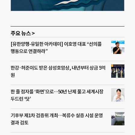
주요 뉴스 >
[유한양행-유일한 아카데미] 이호영 대표 “선의를
행동으로 연결하라”
한강·허준이도 받은 삼성호암상, 내년부터 상금 5억
원
한 줄 점자를 ‘화면’으로…50년 난제 풀고 세계시장
두드린 ‘닷’
기후부 제1차 검증위 개최…복류수 실증 시설 운영
결과 검토