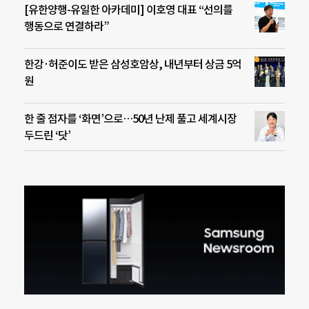
[유한양행-유일한 아카데미] 이호영 대표 “선의를
행동으로 연결하라”
한강·허준이도 받은 삼성호암상, 내년부터 상금 5억
원
한 줄 점자를 ‘화면’으로…50년 난제 풀고 세계시장
두드린 ‘닷’