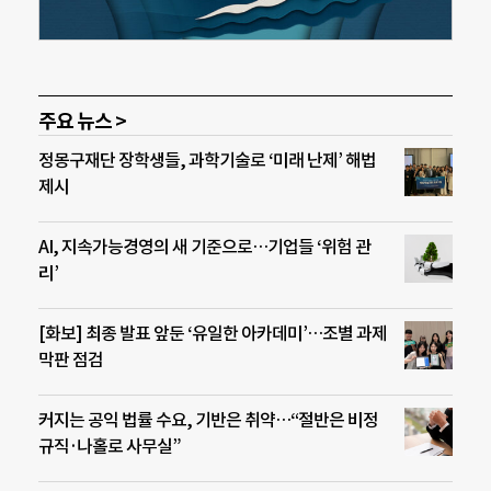
주요 뉴스 >
정몽구재단 장학생들, 과학기술로 ‘미래 난제’ 해법
제시
AI, 지속가능경영의 새 기준으로…기업들 ‘위험 관
리’
[화보] 최종 발표 앞둔 ‘유일한 아카데미’…조별 과제
막판 점검
커지는 공익 법률 수요, 기반은 취약…“절반은 비정
규직·나홀로 사무실”