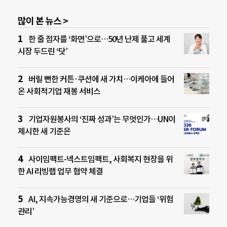
많이 본 뉴스 >
한 줄 점자를 ‘화면’으로…50년 난제 풀고 세계
시장 두드린 ‘닷’
버릴 뻔한 커튼·쿠션에 새 가치…이케아에 들어
온 사회적기업 재봉 서비스
기업자원봉사의 ‘진짜 성과’는 무엇인가…UN이
제시한 새 기준은
사이임팩트-넥스트임팩트, 사회복지 현장을 위
한 AI 리빙랩 업무 협약 체결
AI, 지속가능경영의 새 기준으로…기업들 ‘위험
관리’