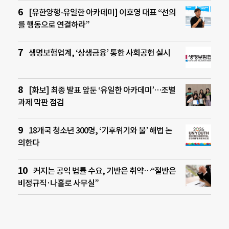
[유한양행-유일한 아카데미] 이호영 대표 “선의
를 행동으로 연결하라”
생명보험업계, ‘상생금융’ 통한 사회공헌 실시
[화보] 최종 발표 앞둔 ‘유일한 아카데미’…조별
과제 막판 점검
18개국 청소년 300명, ‘기후위기와 물’ 해법 논
의한다
커지는 공익 법률 수요, 기반은 취약…“절반은
비정규직·나홀로 사무실”