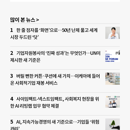
많이 본 뉴스 >
한 줄 점자를 ‘화면’으로…50년 난제 풀고 세계
시장 두드린 ‘닷’
기업자원봉사의 ‘진짜 성과’는 무엇인가…UN이
제시한 새 기준은
버릴 뻔한 커튼·쿠션에 새 가치…이케아에 들어
온 사회적기업 재봉 서비스
사이임팩트-넥스트임팩트, 사회복지 현장을 위
한 AI 리빙랩 업무 협약 체결
AI, 지속가능경영의 새 기준으로…기업들 ‘위험
관리’