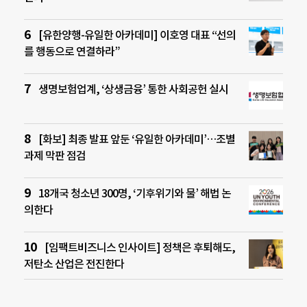
[유한양행-유일한 아카데미] 이호영 대표 “선의
를 행동으로 연결하라”
생명보험업계, ‘상생금융’ 통한 사회공헌 실시
[화보] 최종 발표 앞둔 ‘유일한 아카데미’…조별
과제 막판 점검
18개국 청소년 300명, ‘기후위기와 물’ 해법 논
의한다
[임팩트비즈니스 인사이트] 정책은 후퇴해도,
저탄소 산업은 전진한다