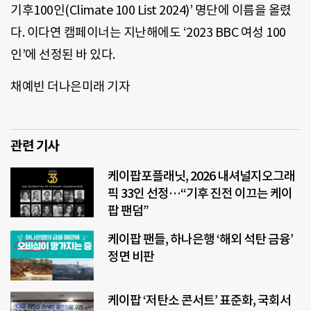
기후100인(Climate 100 List 2024)’ 명단에 이름을 올렸
다. 이다연 캠페이너는 지난해에도 ‘2023 BBC 여성 100
인’에 선정된 바 있다.
채예빈 더나은미래 기자
관련 기사
케이팝포플래닛, 2026 내셔널지오그래
픽 33인 선정…“기후 진전 이끄는 케이
팝 팬덤”
케이팝 팬들, 하나은행 ‘해외 석탄 금융’
정면 비판
케이팝 ‘저탄소 콘서트’ 표준화, 국회서