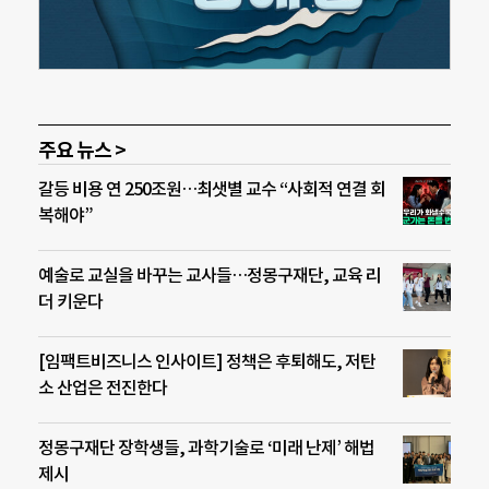
주요 뉴스 >
갈등 비용 연 250조원…최샛별 교수 “사회적 연결 회
복해야”
예술로 교실을 바꾸는 교사들…정몽구재단, 교육 리
더 키운다
[임팩트비즈니스 인사이트] 정책은 후퇴해도, 저탄
소 산업은 전진한다
정몽구재단 장학생들, 과학기술로 ‘미래 난제’ 해법
제시