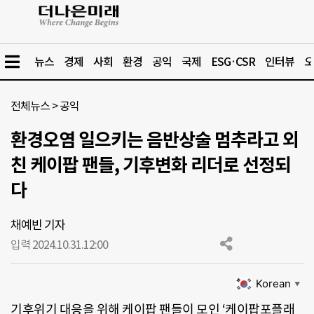
뉴스
경제
사회
환경
공익
국제
ESG·CSR
인터뷰
오
전체뉴스
>
공익
환경오염 일으키는 음반상술 멈추라고 외
친 케이팝 팬들, 기후변화 리더로 선정되
다
채예빈 기자
입력 2024.10.31.
12:00
Korean
▼
기후위기 대응을 위해 케이팝 팬들이 모인 ‘케이팝포플래