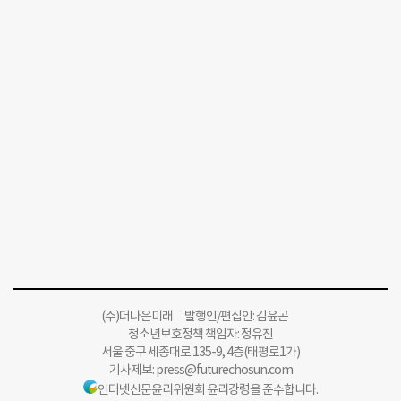
(주)더나은미래 발행인/편집인: 김윤곤
청소년보호정책 책임자: 정유진
서울 중구 세종대로 135-9, 4층(태평로1가)
기사제보:
press@futurechosun.com
인터넷신문윤리위원회 윤리강령을 준수합니다.