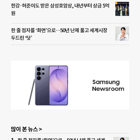
한강·허준이도 받은 삼성호암상, 내년부터 상금 5억
원
한 줄 점자를 ‘화면’으로…50년 난제 풀고 세계시장
두드린 ‘닷’
많이 본 뉴스 >