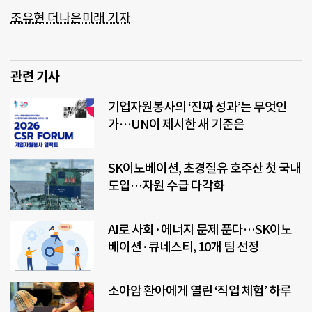
조유현 더나은미래 기자
관련 기사
기업자원봉사의 ‘진짜 성과’는 무엇인
가…UN이 제시한 새 기준은
SK이노베이션, 초경질유 호주산 첫 국내
도입…자원 수급 다각화
AI로 사회·에너지 문제 푼다…SK이노
베이션·큐네스티, 10개 팀 선정
소아암 환아에게 열린 ‘직업 체험’ 하루