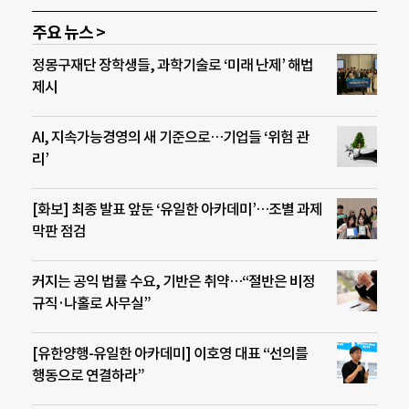
주요 뉴스 >
정몽구재단 장학생들, 과학기술로 ‘미래 난제’ 해법
제시
AI, 지속가능경영의 새 기준으로…기업들 ‘위험 관
리’
[화보] 최종 발표 앞둔 ‘유일한 아카데미’…조별 과제
막판 점검
커지는 공익 법률 수요, 기반은 취약…“절반은 비정
규직·나홀로 사무실”
[유한양행-유일한 아카데미] 이호영 대표 “선의를
행동으로 연결하라”