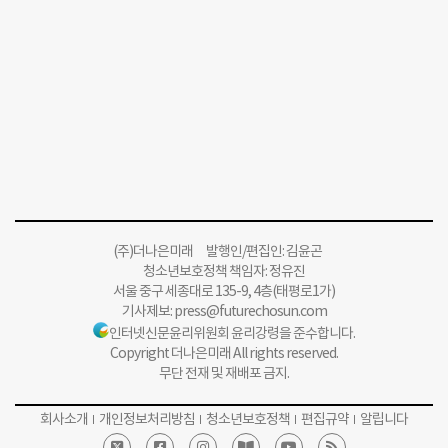
(주)더나은미래 발행인/편집인: 김윤곤
청소년보호정책 책임자: 정유진
서울 중구 세종대로 135-9, 4층(태평로1가)
기사제보:
press@futurechosun.com
인터넷신문윤리위원회 윤리강령을 준수합니다.
Copyright 더나은미래 All rights reserved.
무단 전재 및 재배포 금지.
회사소개
개인정보처리방침
청소년보호정책
편집규약
알립니다