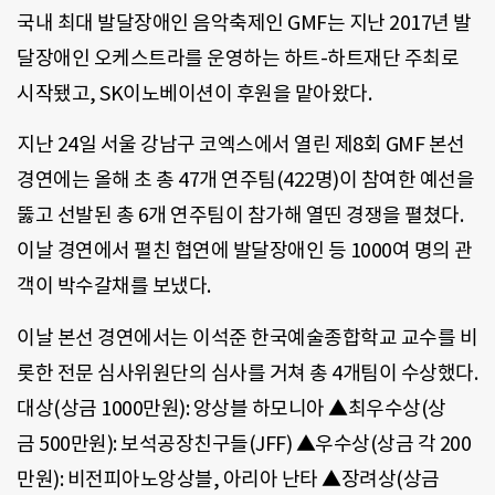
국내 최대 발달장애인 음악축제인 GMF는 지난 2017년 발
달장애인 오케스트라를 운영하는 하트-하트재단 주최로
시작됐고, SK이노베이션이 후원을 맡아왔다.
지난 24일 서울 강남구 코엑스에서 열린 제8회 GMF 본선
경연에는 올해 초 총 47개 연주팀(422명)이 참여한 예선을
뚫고 선발된 총 6개 연주팀이 참가해 열띤 경쟁을 펼쳤다.
이날 경연에서 펼친 협연에 발달장애인 등 1000여 명의 관
객이 박수갈채를 보냈다.
이날 본선 경연에서는 이석준 한국예술종합학교 교수를 비
롯한 전문 심사위원단의 심사를 거쳐 총 4개팀이 수상했다.
대상(상금 1000만원): 앙상블 하모니아 ▲최우수상(상
금 500만원): 보석공장친구들(JFF) ▲우수상(상금 각 200
만원): 비전피아노앙상블, 아리아 난타 ▲장려상(상금