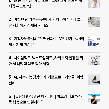
한 줄 점자를 ‘화면’으로…50년 난제 풀고 세계
시장 두드린 ‘닷’
버릴 뻔한 커튼·쿠션에 새 가치…이케아에 들어
온 사회적기업 재봉 서비스
기업자원봉사의 ‘진짜 성과’는 무엇인가…UN이
제시한 새 기준은
사이임팩트-넥스트임팩트, 사회복지 현장을 위
한 AI 리빙랩 업무 협약 체결
AI, 지속가능경영의 새 기준으로…기업들 ‘위험
관리’
[유한양행-유일한 아카데미] 이호영 대표 “선의
를 행동으로 연결하라”