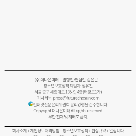
(주)더나은미래 발행인/편집인: 김윤곤
청소년보호정책 책임자: 정유진
서울 중구 세종대로 135-9, 4층(태평로1가)
기사제보:
press@futurechosun.com
인터넷신문윤리위원회 윤리강령을 준수합니다.
Copyright 더나은미래 All rights reserved.
무단 전재 및 재배포 금지.
회사소개
개인정보처리방침
청소년보호정책
편집규약
알립니다