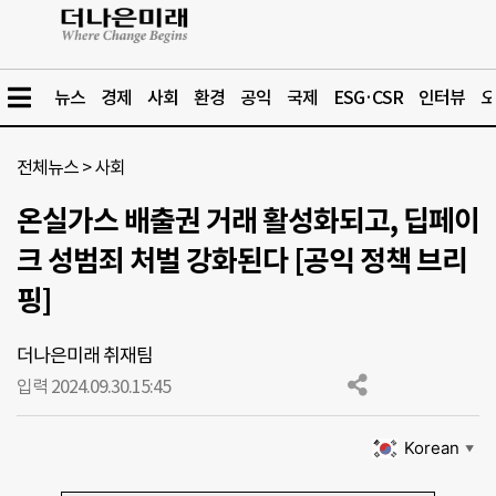
뉴스
경제
사회
환경
공익
국제
ESG·CSR
인터뷰
오
전체뉴스
>
사회
온실가스 배출권 거래 활성화되고, 딥페이
크 성범죄 처벌 강화된다 [공익 정책 브리
핑]
더나은미래 취재팀
입력 2024.09.30.
15:45
Korean
▼