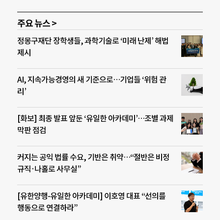
주요 뉴스 >
정몽구재단 장학생들, 과학기술로 ‘미래 난제’ 해법
제시
AI, 지속가능경영의 새 기준으로…기업들 ‘위험 관
리’
[화보] 최종 발표 앞둔 ‘유일한 아카데미’…조별 과제
막판 점검
커지는 공익 법률 수요, 기반은 취약…“절반은 비정
규직·나홀로 사무실”
[유한양행-유일한 아카데미] 이호영 대표 “선의를
행동으로 연결하라”