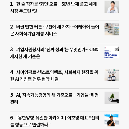
한 줄 점자를 ‘화면’으로…50년 난제 풀고 세계
시장 두드린 ‘닷’
버릴 뻔한 커튼·쿠션에 새 가치…이케아에 들어
온 사회적기업 재봉 서비스
기업자원봉사의 ‘진짜 성과’는 무엇인가…UN이
제시한 새 기준은
사이임팩트-넥스트임팩트, 사회복지 현장을 위
한 AI 리빙랩 업무 협약 체결
AI, 지속가능경영의 새 기준으로…기업들 ‘위험
관리’
[유한양행-유일한 아카데미] 이호영 대표 “선의
를 행동으로 연결하라”