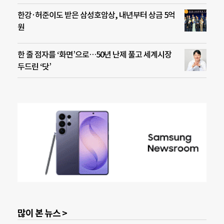
한강·허준이도 받은 삼성호암상, 내년부터 상금 5억
원
한 줄 점자를 ‘화면’으로…50년 난제 풀고 세계시장
두드린 ‘닷’
많이 본 뉴스 >