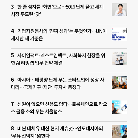
한 줄 점자를 ‘화면’으로…50년 난제 풀고 세계
시장 두드린 ‘닷’
기업자원봉사의 ‘진짜 성과’는 무엇인가…UN이
제시한 새 기준은
사이임팩트-넥스트임팩트, 사회복지 현장을 위
한 AI 리빙랩 업무 협약 체결
아시아ㆍ태평양 난제 푸는 스타트업에 성장 사
다리…국제기구·재단·투자사 뭉쳤다
신원이 없으면 신용도 없다…블록체인으로 라오
스 금융 소외 푸는 서울랩스
비싼 대체유 대신 현지 캐슈넛…인도네시아의
‘우유 선택지’ 넓힌다