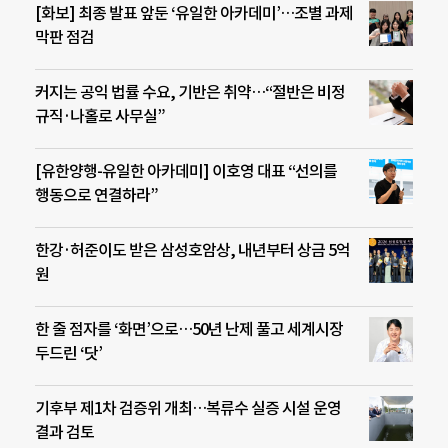
[화보] 최종 발표 앞둔 ‘유일한 아카데미’…조별 과제
막판 점검
커지는 공익 법률 수요, 기반은 취약…“절반은 비정
규직·나홀로 사무실”
[유한양행-유일한 아카데미] 이호영 대표 “선의를
행동으로 연결하라”
한강·허준이도 받은 삼성호암상, 내년부터 상금 5억
원
한 줄 점자를 ‘화면’으로…50년 난제 풀고 세계시장
두드린 ‘닷’
기후부 제1차 검증위 개최…복류수 실증 시설 운영
결과 검토