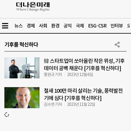
뉴스
경제
사회
환경
공익
국제
ESG·CSR
인터뷰
오
기후를 혁신하다
韓 스타트업이 쏘아올린 작은 위성, 기후
데이터 공백 채운다 [기후를 혁신하다]
황원규 기자
2023년 12월 6일
철새 100만 마리 살리는 기술, 풍력발전
기에 심다 [기후를 혁신하다]
김수연 기자
2023년 11월 22일