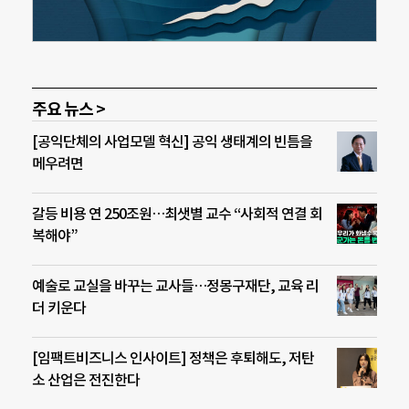
주요 뉴스 >
[공익단체의 사업모델 혁신] 공익 생태계의 빈틈을
메우려면
갈등 비용 연 250조원…최샛별 교수 “사회적 연결 회
복해야”
예술로 교실을 바꾸는 교사들…정몽구재단, 교육 리
더 키운다
[임팩트비즈니스 인사이트] 정책은 후퇴해도, 저탄
소 산업은 전진한다