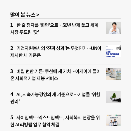
많이 본 뉴스 >
한 줄 점자를 ‘화면’으로…50년 난제 풀고 세계
시장 두드린 ‘닷’
기업자원봉사의 ‘진짜 성과’는 무엇인가…UN이
제시한 새 기준은
버릴 뻔한 커튼·쿠션에 새 가치…이케아에 들어
온 사회적기업 재봉 서비스
AI, 지속가능경영의 새 기준으로…기업들 ‘위험
관리’
사이임팩트-넥스트임팩트, 사회복지 현장을 위
한 AI 리빙랩 업무 협약 체결