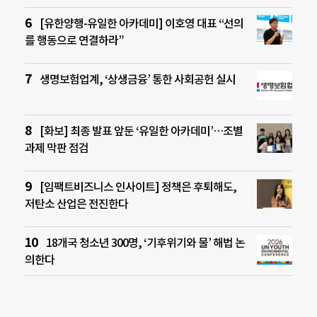
[유한양행-유일한 아카데미] 이호영 대표 “선의
를 행동으로 연결하라”
생명보험업계, ‘상생금융’ 통한 사회공헌 실시
[화보] 최종 발표 앞둔 ‘유일한 아카데미’…조별
과제 막판 점검
[임팩트비즈니스 인사이트] 정책은 후퇴해도,
저탄소 산업은 전진한다
18개국 청소년 300명, ‘기후위기와 물’ 해법 논
의한다