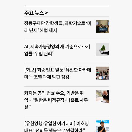
주요 뉴스 >
정몽구재단 장학생들, 과학기술로 ‘미
래 난제’ 해법 제시
AI, 지속가능경영의 새 기준으로…기
업들 ‘위험 관리’
[화보] 최종 발표 앞둔 ‘유일한 아카데
미’…조별 과제 막판 점검
커지는 공익 법률 수요, 기반은 취
약…“절반은 비정규직·나홀로 사무
실”
[유한양행-유일한 아카데미] 이호영
대표 “선의를 행동으로 연결하라”