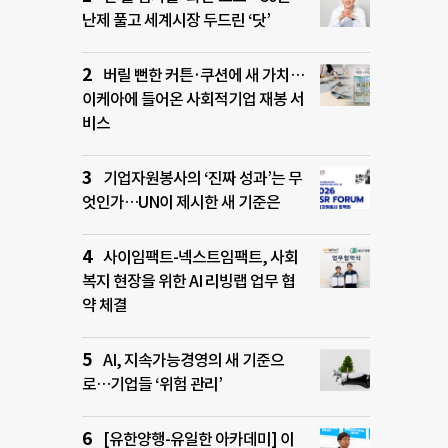
난제 풀고 세계시장 두드린 ‘닷’
버릴 뻔한 커튼·쿠션에 새 가치…
이케아에 들어온 사회적기업 재봉 서
비스
기업자원봉사의 ‘진짜 성과’는 무
엇인가…UN이 제시한 새 기준은
사이임팩트-넥스트임팩트, 사회
복지 현장을 위한 AI 리빙랩 업무 협
약 체결
AI, 지속가능경영의 새 기준으
로…기업들 ‘위험 관리’
[유한양행-유일한 아카데미] 이