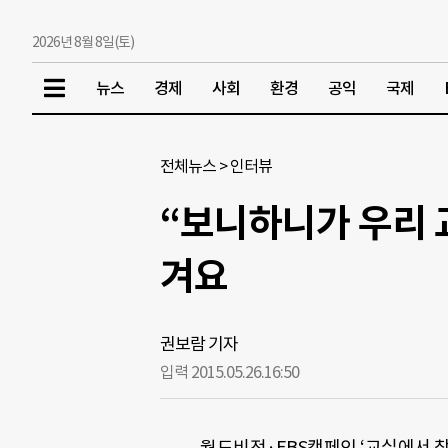
2026년 8월 8일(토)
뉴스
경제
사회
환경
공익
국제
전체뉴스
>
인터뷰
“보니하니가 우리 
겨요
권보람 기자
입력 2015.05.26.
16:50
월드비전·EBS캠페인 ‘교실에서 찾