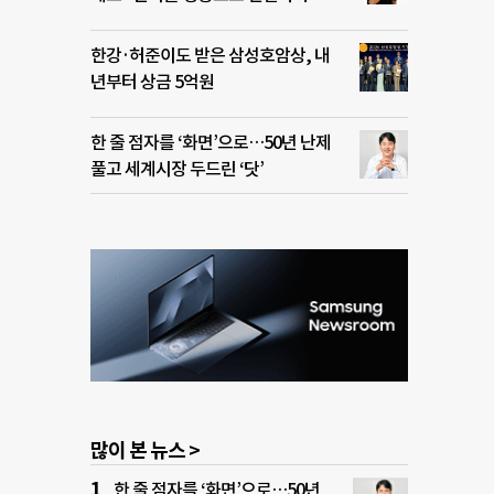
한강·허준이도 받은 삼성호암상, 내
년부터 상금 5억원
한 줄 점자를 ‘화면’으로…50년 난제
풀고 세계시장 두드린 ‘닷’
많이 본 뉴스 >
한 줄 점자를 ‘화면’으로…50년