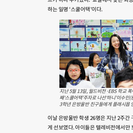
하는 일명 ‘스쿨어택’이다.
지난 5월 13일, 월드비전·EBS 학교 
째‘스쿨어택’주자로 나선‘하니’이수민(
3학년 은방울반 친구들에게 플래시몹 안
이날 은방울반 학생 26명은 지난 2주
게 선보였다. 아이들은 텔레비전에서만 