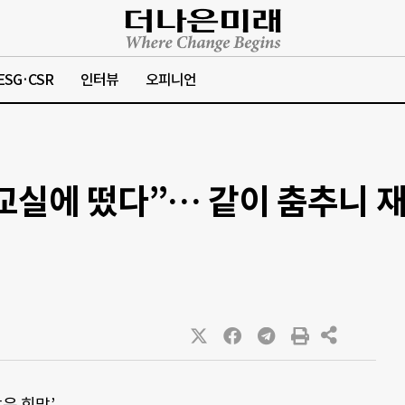
ESG·CSR
인터뷰
오피니언
교실에 떴다”… 같이 춤추니 재
은 희망’