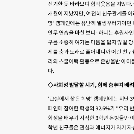
신기한 듯 바라보며 함박웃음을 지었다. 이
개월이 지났지만, 여전히 친구관계를 어
망’ 캠페인에는 유난히 말썽꾸러기이던 
안무 연습을 마친 보니·하니는 후원사인
구를 소중히 여기는 마음을 잃지 않길 당부
제를 춤과 노래로 풀어내니까 어린 친구
리의 스쿨어택 활동으로 은방울반 아이들
다.
◇사회성 발달할 시기, 함께 춤추며 배
‘교실에서 찾은 희망’ 캠페인에는 지난 3
페인에 참여한 학생의 92.6%가 “우리 
회성을 배우기 시작한 3학년 은방울반 아
학년 친구들은 관심과 에너지가 자기 자