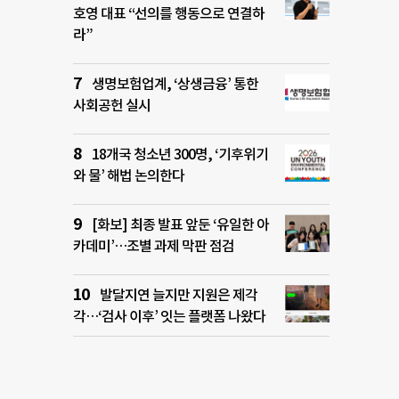
호영 대표 “선의를 행동으로 연결하
라”
생명보험업계, ‘상생금융’ 통한
사회공헌 실시
18개국 청소년 300명, ‘기후위기
와 물’ 해법 논의한다
[화보] 최종 발표 앞둔 ‘유일한 아
카데미’…조별 과제 막판 점검
발달지연 늘지만 지원은 제각
각…‘검사 이후’ 잇는 플랫폼 나왔다