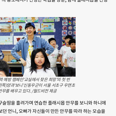
폭력 예방 캠페인‘교실에서 찾은 희망’의 첫 번
왼쪽)양과‘보니’신동우군이 서울 서초구 우면초
무를 배우고 있다. /월드비전 제공
간 구슬땀을 흘려가며 연습한 플래시몹 안무를 보니와 하니에
보던 언니, 오빠가 자신들이 만든 안무를 따라 하는 모습을