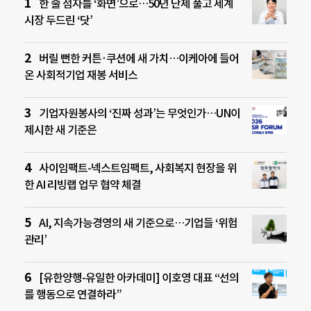
한 줄 점자를 ‘화면’으로…50년 난제 풀고 세계
시장 두드린 ‘닷’
버릴 뻔한 커튼·쿠션에 새 가치…이케아에 들어
온 사회적기업 재봉 서비스
기업자원봉사의 ‘진짜 성과’는 무엇인가…UN이
제시한 새 기준은
사이임팩트-넥스트임팩트, 사회복지 현장을 위
한 AI 리빙랩 업무 협약 체결
AI, 지속가능경영의 새 기준으로…기업들 ‘위험
관리’
[유한양행-유일한 아카데미] 이호영 대표 “선의
를 행동으로 연결하라”