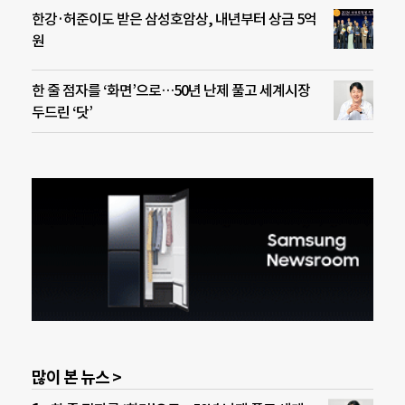
한강·허준이도 받은 삼성호암상, 내년부터 상금 5억
원
한 줄 점자를 ‘화면’으로…50년 난제 풀고 세계시장
두드린 ‘닷’
많이 본 뉴스 >