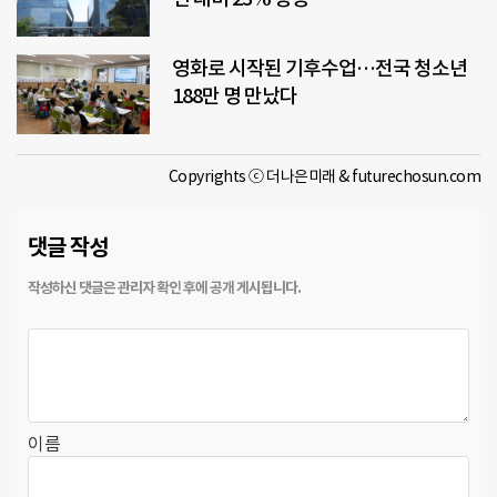
영화로 시작된 기후수업…전국 청소년
188만 명 만났다
Copyrights ⓒ 더나은미래 & futurechosun.com
댓글 작성
이름