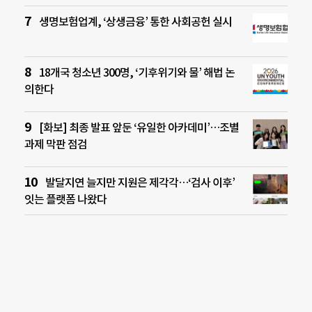
생명보험업계, ‘상생금융’ 통한 사회공헌 실시
18개국 청소년 300명, ‘기후위기와 물’ 해법 논
의한다
[화보] 최종 발표 앞둔 ‘유일한 아카데미’…조별
과제 막판 점검
발달지연 늘지만 지원은 제각각…‘검사 이후’
잇는 플랫폼 나왔다