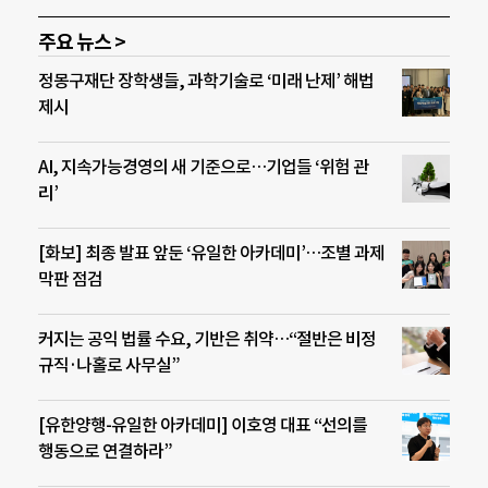
주요 뉴스 >
정몽구재단 장학생들, 과학기술로 ‘미래 난제’ 해법
제시
AI, 지속가능경영의 새 기준으로…기업들 ‘위험 관
리’
[화보] 최종 발표 앞둔 ‘유일한 아카데미’…조별 과제
막판 점검
커지는 공익 법률 수요, 기반은 취약…“절반은 비정
규직·나홀로 사무실”
[유한양행-유일한 아카데미] 이호영 대표 “선의를
행동으로 연결하라”