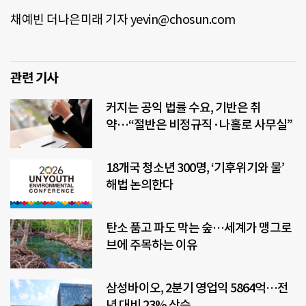
채예빈 더나은미래 기자 yevin@chosun.com
관련 기사
커지는 공익 법률 수요, 기반은 취
약…“절반은 비정규직·나홀로 사무실”
18개국 청소년 300명, ‘기후위기와 물’
해법 논의한다
탄소 품고 파도 막는 숲…세계가 맹그로
브에 주목하는 이유
삼성바이오, 2분기 영업익 5864억…전
년 대비 23% 상승