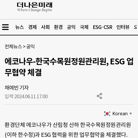
뉴스
경제
사회
환경
공익
국제
ESG·CSR
인터뷰
오
전체뉴스
>
공익
에코나우-한국수목원정원관리원, ESG 업
무협약 체결
채예빈 기자
입력 2024.06.11.
17:00
Korean
▼
환경단체 에코나우가 산림청 산하 한국수목원정원관리원
(이하 한수정)과 ESG 협력을 위한 업무협약을 체결했다.