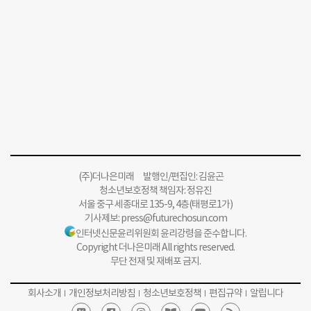
(주)더나은미래 발행인/편집인: 김윤곤
청소년보호정책 책임자: 정유진
서울 중구 세종대로 135-9, 4층(태평로1가)
기사제보:
press@futurechosun.com
인터넷신문윤리위원회 윤리강령을 준수합니다.
Copyright 더나은미래 All rights reserved.
무단 전재 및 재배포 금지.
회사소개
개인정보처리방침
청소년보호정책
편집규약
알립니다