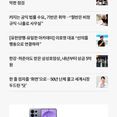
막판 점검
커지는 공익 법률 수요, 기반은 취약…“절반은 비정
규직·나홀로 사무실”
[유한양행-유일한 아카데미] 이호영 대표 “선의를
행동으로 연결하라”
한강·허준이도 받은 삼성호암상, 내년부터 상금 5억
원
한 줄 점자를 ‘화면’으로…50년 난제 풀고 세계시장
두드린 ‘닷’