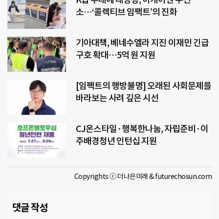
소…‘콜렉티브 임팩트’의 진화
기아대책, 베네수엘라 지진 이재민 긴급
구호 확대…5억 원 지원
[임팩트의 행방불명] 오래된 사회문제를
바라보는 사려 깊은 시선
CJ온스타일·행복한나눔, 자립준비·이
주배경청년 인턴십 지원
Copyrights ⓒ 더나은미래 & futurechosun.com
댓글 작성