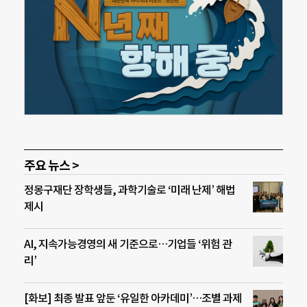
주요 뉴스 >
정몽구재단 장학생들, 과학기술로 ‘미래 난제’ 해법
제시
AI, 지속가능경영의 새 기준으로…기업들 ‘위험 관
리’
[화보] 최종 발표 앞둔 ‘유일한 아카데미’…조별 과제