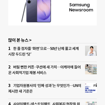
많이 본 뉴스 >
한 줄 점자를 ‘화면’으로…50년 난제 풀고 세계
시장 두드린 ‘닷’
버릴 뻔한 커튼·쿠션에 새 가치…이케아에 들어
온 사회적기업 재봉 서비스
기업자원봉사의 ‘진짜 성과’는 무엇인가…UN이
제시한 새 기준은
사이임팩트-넥스트임팩트, 사회복지 현장을 위