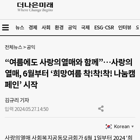
뉴스
경제
사회
환경
공익
국제
ESG·CSR
인터뷰
오
전체뉴스
>
공익
“여름에도 사랑의열매와 함께”…사랑의
열매, 6월부터 ‘희망여름 착!착!착! 나눔캠
페인’ 시작
김규리 기자
입력 2024.05.27.
14:50
Korean
▼
사랑의열매 사회복지공동모금회가 6월 1일부터 2024 ‘희