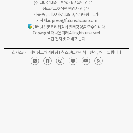
(주)더나은미래 발행인/편집인: 김윤곤
청소년보호정책 책임자: 정유진
서울 중구 세종대로 135-9, 4층(태평로1가)
기사제보:
press@futurechosun.com
인터넷신문윤리위원회 윤리강령을 준수합니다.
Copyright 더나은미래 All rights reserved.
무단 전재 및 재배포 금지.
회사소개
개인정보처리방침
청소년보호정책
편집규약
알립니다