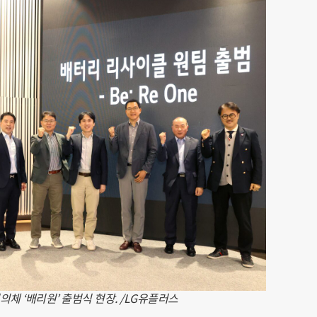
체 ‘배리원’ 출범식 현장. /LG유플러스