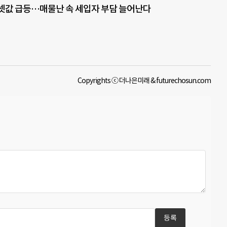
셋값 급등…매물난 속 세입자 부담 늘어난다
Copyrights ⓒ 더나은미래 & futurechosun.com