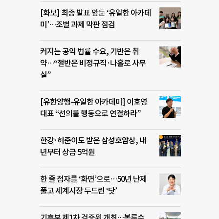
[화보] 최종 발표 앞둔 ‘유일한 아카데
미’…조별 과제 막판 점검
커지는 공익 법률 수요, 기반은 취
약…“절반은 비정규직·나홀로 사무
실”
[유한양행-유일한 아카데미] 이호영
대표 “선의를 행동으로 연결하라”
한강·허준이도 받은 삼성호암상, 내
년부터 상금 5억원
한 줄 점자를 ‘화면’으로…50년 난제
풀고 세계시장 두드린 ‘닷’
기후부 제1차 검증위 개최…복류수