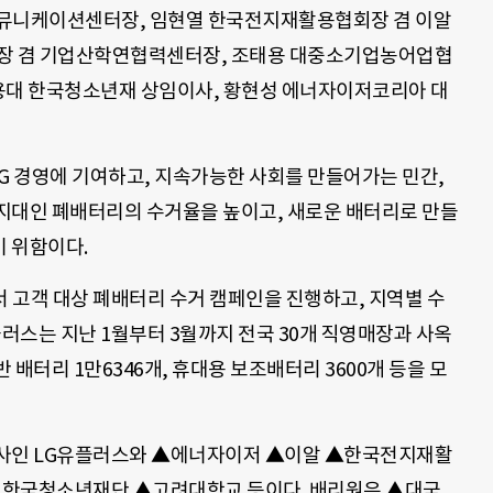
커뮤니케이션센터장, 임현열 한국전지재활용협회장 겸 이알
학장 겸 기업산학연협력센터장, 조태용 대중소기업농어업협
대 한국청소년재 상임이사, 황현성 에너자이저코리아 대
G 경영에 기여하고, 지속가능한 사회를 만들어가는 민간,
지대인 폐배터리의 수거율을 높이고, 새로운 배터리로 만들
 위함이다.
 고객 대상 폐배터리 수거 캠페인을 진행하고, 지역별 수
플러스는 지난 1월부터 3월까지 전국 30개 직영매장과 사옥
배터리 1만6346개, 휴대용 보조배터리 3600개 등을 모
관사인 LG유플러스와 ▲에너자이저 ▲이알 ▲한국전지재활
한국청소년재단 ▲고려대학교 등이다. 배리원은 ▲대국