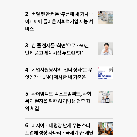
버릴 뻔한 커튼·쿠션에 새 가치…
이케아에 들어온 사회적기업 재봉 서
비스
한 줄 점자를 ‘화면’으로…50년
난제 풀고 세계시장 두드린 ‘닷’
기업자원봉사의 ‘진짜 성과’는 무
엇인가…UN이 제시한 새 기준은
사이임팩트-넥스트임팩트, 사회
복지 현장을 위한 AI 리빙랩 업무 협
약 체결
아시아ㆍ태평양 난제 푸는 스타
트업에 성장 사다리…국제기구·재단