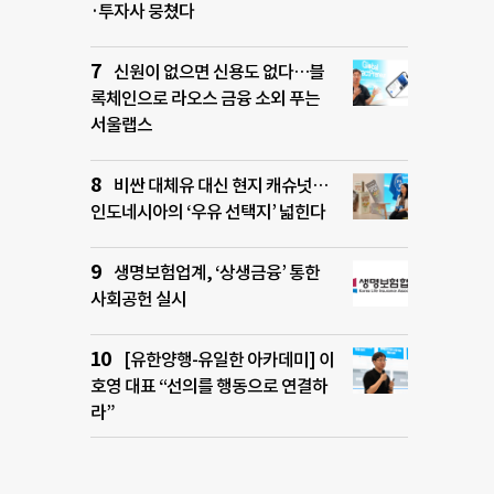
·투자사 뭉쳤다
신원이 없으면 신용도 없다…블
록체인으로 라오스 금융 소외 푸는
서울랩스
비싼 대체유 대신 현지 캐슈넛…
인도네시아의 ‘우유 선택지’ 넓힌다
생명보험업계, ‘상생금융’ 통한
사회공헌 실시
[유한양행-유일한 아카데미] 이
호영 대표 “선의를 행동으로 연결하
라”