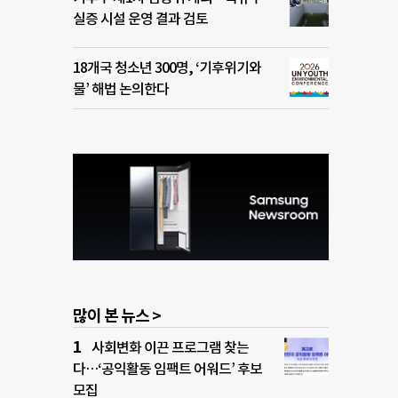
실증 시설 운영 결과 검토
18개국 청소년 300명, ‘기후위기와
물’ 해법 논의한다
많이 본 뉴스 >
사회변화 이끈 프로그램 찾는
다…‘공익활동 임팩트 어워드’ 후보
모집