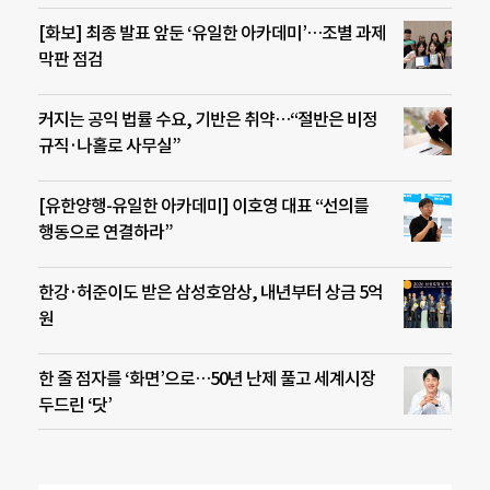
[화보] 최종 발표 앞둔 ‘유일한 아카데미’…조별 과제
막판 점검
커지는 공익 법률 수요, 기반은 취약…“절반은 비정
규직·나홀로 사무실”
[유한양행-유일한 아카데미] 이호영 대표 “선의를
행동으로 연결하라”
한강·허준이도 받은 삼성호암상, 내년부터 상금 5억
원
한 줄 점자를 ‘화면’으로…50년 난제 풀고 세계시장
두드린 ‘닷’