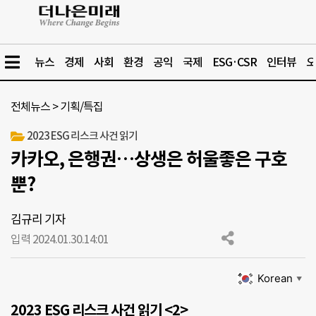
뉴스
경제
사회
환경
공익
국제
ESG·CSR
인터뷰
오
전체뉴스
>
기획/특집
2023 ESG 리스크 사건 읽기
카카오, 은행권…상생은 허울좋은 구호
뿐?
김규리 기자
입력 2024.01.30.
14:01
Korean
▼
2023 ESG 리스크 사건 읽기 <2>