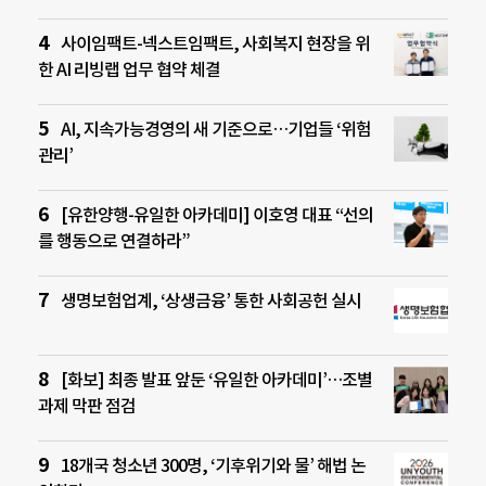
사이임팩트-넥스트임팩트, 사회복지 현장을 위
한 AI 리빙랩 업무 협약 체결
AI, 지속가능경영의 새 기준으로…기업들 ‘위험
관리’
[유한양행-유일한 아카데미] 이호영 대표 “선의
를 행동으로 연결하라”
생명보험업계, ‘상생금융’ 통한 사회공헌 실시
[화보] 최종 발표 앞둔 ‘유일한 아카데미’…조별
과제 막판 점검
18개국 청소년 300명, ‘기후위기와 물’ 해법 논