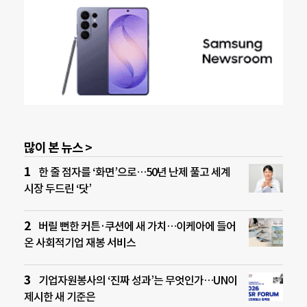
많이 본 뉴스 >
한 줄 점자를 ‘화면’으로…50년 난제 풀고 세계
시장 두드린 ‘닷’
버릴 뻔한 커튼·쿠션에 새 가치…이케아에 들어
온 사회적기업 재봉 서비스
기업자원봉사의 ‘진짜 성과’는 무엇인가…UN이
제시한 새 기준은