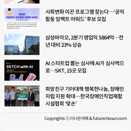
사회변화 이끈 프로그램 찾는다…‘공익
활동 임팩트 어워드’ 후보 모집
삼성바이오, 2분기 영업익 5864억…전
년 대비 23% 상승
AI 스타트업 뽑는 심사에 AI가 심사역으
로…SKT, 15곳 모집
희망친구 기아대책 행복한나눔, 장애인
자립 지원 확대…한국장애인직업재활
시설협회 ‘맞손’
Copyrights ⓒ 더나은미래 & futurechosun.com