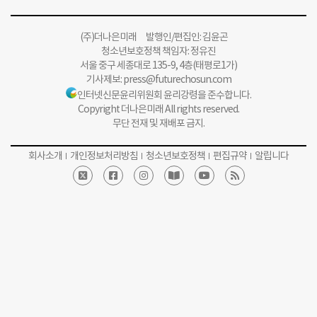
(주)더나은미래 발행인/편집인: 김윤곤
청소년보호정책 책임자: 정유진
서울 중구 세종대로 135-9, 4층(태평로1가)
기사제보:
press@futurechosun.com
인터넷신문윤리위원회 윤리강령을 준수합니다.
Copyright 더나은미래 All rights reserved.
무단 전재 및 재배포 금지.
회사소개
개인정보처리방침
청소년보호정책
편집규약
알립니다