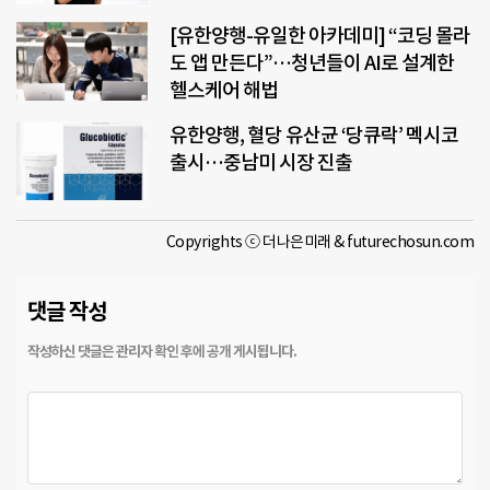
[유한양행-유일한 아카데미] “코딩 몰라
도 앱 만든다”…청년들이 AI로 설계한
헬스케어 해법
유한양행, 혈당 유산균 ‘당큐락’ 멕시코
출시…중남미 시장 진출
Copyrights ⓒ 더나은미래 & futurechosun.com
댓글 작성