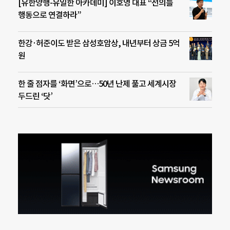
[유한양행-유일한 아카데미] 이호영 대표 “선의를
행동으로 연결하라”
한강·허준이도 받은 삼성호암상, 내년부터 상금 5억
원
한 줄 점자를 ‘화면’으로…50년 난제 풀고 세계시장
두드린 ‘닷’