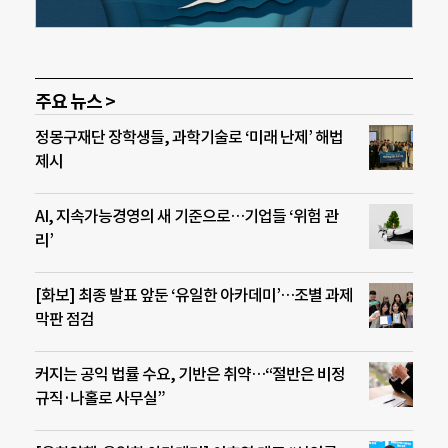
주요 뉴스 >
정몽구재단 장학생들, 과학기술로 ‘미래 난제’ 해법
제시
AI, 지속가능경영의 새 기준으로…기업들 ‘위험 관
리’
[화보] 최종 발표 앞둔 ‘유일한 아카데미’…조별 과제
막판 점검
커지는 공익 법률 수요, 기반은 취약…“절반은 비정
규직·나홀로 사무실”