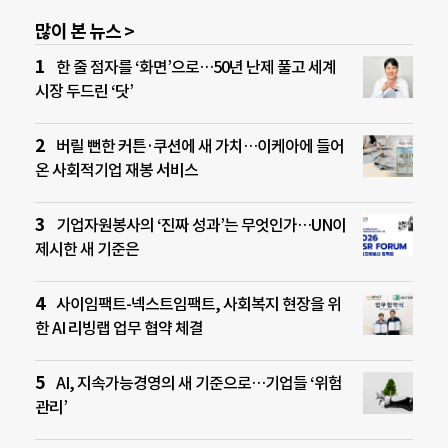
많이 본 뉴스 >
한 줄 점자를 ‘화면’으로…50년 난제 풀고 세계
시장 두드린 ‘닷’
버릴 뻔한 커튼·쿠션에 새 가치…이케아에 들어
온 사회적기업 재봉 서비스
기업자원봉사의 ‘진짜 성과’는 무엇인가…UN이
제시한 새 기준은
사이임팩트-넥스트임팩트, 사회복지 현장을 위
한 AI 리빙랩 업무 협약 체결
AI, 지속가능경영의 새 기준으로…기업들 ‘위험
관리’