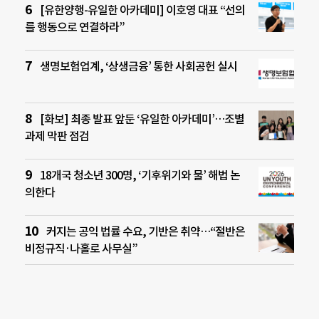
[유한양행-유일한 아카데미] 이호영 대표 “선의
를 행동으로 연결하라”
생명보험업계, ‘상생금융’ 통한 사회공헌 실시
[화보] 최종 발표 앞둔 ‘유일한 아카데미’…조별
과제 막판 점검
18개국 청소년 300명, ‘기후위기와 물’ 해법 논
의한다
커지는 공익 법률 수요, 기반은 취약…“절반은
비정규직·나홀로 사무실”