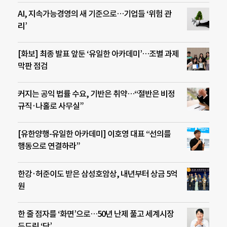
AI, 지속가능경영의 새 기준으로…기업들 ‘위험 관
리’
[화보] 최종 발표 앞둔 ‘유일한 아카데미’…조별 과제
막판 점검
커지는 공익 법률 수요, 기반은 취약…“절반은 비정
규직·나홀로 사무실”
[유한양행-유일한 아카데미] 이호영 대표 “선의를
행동으로 연결하라”
한강·허준이도 받은 삼성호암상, 내년부터 상금 5억
원
한 줄 점자를 ‘화면’으로…50년 난제 풀고 세계시장
두드린 ‘닷’