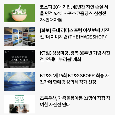
코스피 30대 기업, 40년간 자연 손실 서
울 면적 5.4배…포스코홀딩스-삼성전
자-현대차順
[화보] 롯데 리더스 포럼 여섯 번째 사진
전 ‘더 이미지 숍(THE IMAGE SHOP)’
KT&G 상상마당, 광복 80주년 기념 사진
전 ‘언제나 누리봄’ 개최
KT&G, ‘제15회 KT&G SKOPF’ 최종 사
진가에 한예종 성의석 작가 선정
초록우산, 가족돌봄아동 21명이 직접 참
여한 사진전 연다