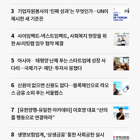
기업자원봉사의 ‘진짜 성과’는 무엇인가…UN이
제시한 새 기준은
사이임팩트-넥스트임팩트, 사회복지 현장을 위
한 AI 리빙랩 업무 협약 체결
아시아ㆍ태평양 난제 푸는 스타트업에 성장 사
다리…국제기구·재단·투자사 뭉쳤다
신원이 없으면 신용도 없다…블록체인으로 라오
스 금융 소외 푸는 서울랩스
[유한양행-유일한 아카데미] 이호영 대표 “선의
를 행동으로 연결하라”
생명보험업계, ‘상생금융’ 통한 사회공헌 실시