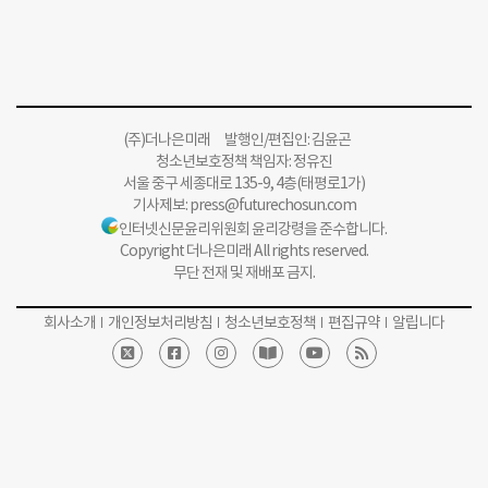
(주)더나은미래 발행인/편집인: 김윤곤
청소년보호정책 책임자: 정유진
서울 중구 세종대로 135-9, 4층(태평로1가)
기사제보:
press@futurechosun.com
인터넷신문윤리위원회 윤리강령을 준수합니다.
Copyright 더나은미래 All rights reserved.
무단 전재 및 재배포 금지.
회사소개
개인정보처리방침
청소년보호정책
편집규약
알립니다