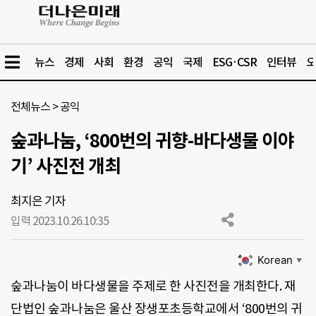
뉴스
경제
사회
환경
공익
국제
ESG·CSR
인터뷰
오
전체뉴스
>
공익
숲과나눔, ‘800번의 귀향-바다생물 이야
기’ 사진전 개최
최지은 기자
입력 2023.10.26.
10:35
Korean
▼
숲과나눔이 바다생물을 주제로 한 사진전을 개최한다. 재
단법인 숲과나눔은 울산 장생포초등학교에서 ‘800번의 귀