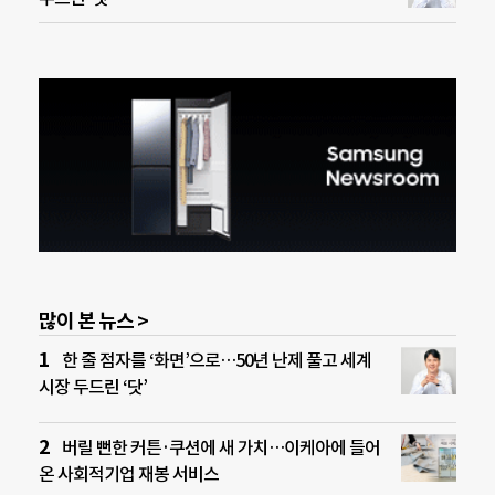
많이 본 뉴스 >
한 줄 점자를 ‘화면’으로…50년 난제 풀고 세계
시장 두드린 ‘닷’
버릴 뻔한 커튼·쿠션에 새 가치…이케아에 들어
온 사회적기업 재봉 서비스