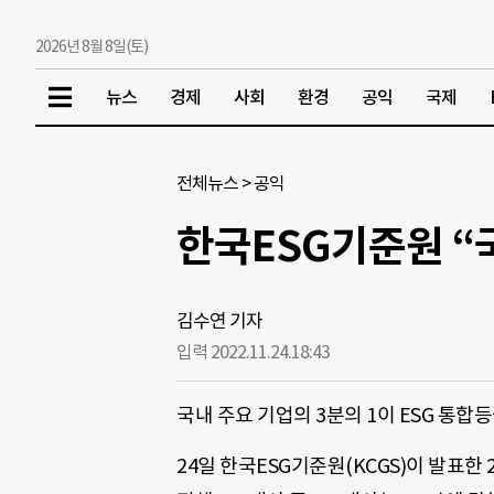
2026년 8월 8일(토)
뉴스
경제
사회
환경
공익
국제
전체뉴스
>
공익
한국ESG기준원 “국
김수연 기자
입력 2022.11.24.
18:43
국내 주요 기업의 3분의 1이 ESG 통합등
24일 한국ESG기준원(KCGS)이 발표한 