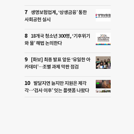
생명보험업계, ‘상생금융’ 통한
사회공헌 실시
18개국 청소년 300명, ‘기후위기
와 물’ 해법 논의한다
[화보] 최종 발표 앞둔 ‘유일한 아
카데미’…조별 과제 막판 점검
발달지연 늘지만 지원은 제각
각…‘검사 이후’ 잇는 플랫폼 나왔다