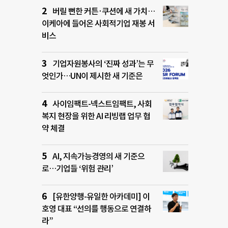
버릴 뻔한 커튼·쿠션에 새 가치…
이케아에 들어온 사회적기업 재봉 서
비스
기업자원봉사의 ‘진짜 성과’는 무
엇인가…UN이 제시한 새 기준은
사이임팩트-넥스트임팩트, 사회
복지 현장을 위한 AI 리빙랩 업무 협
약 체결
AI, 지속가능경영의 새 기준으
로…기업들 ‘위험 관리’
[유한양행-유일한 아카데미] 이
호영 대표 “선의를 행동으로 연결하
라”