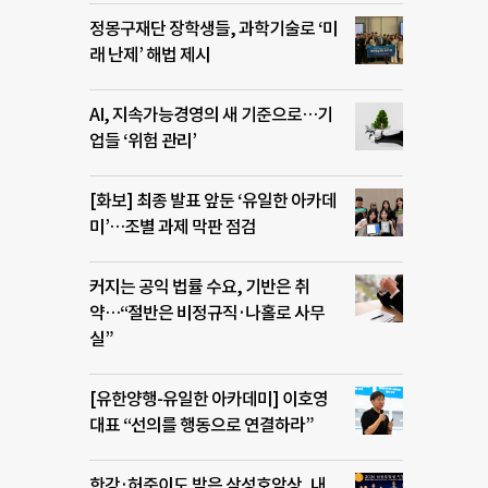
정몽구재단 장학생들, 과학기술로 ‘미
래 난제’ 해법 제시
AI, 지속가능경영의 새 기준으로…기
업들 ‘위험 관리’
[화보] 최종 발표 앞둔 ‘유일한 아카데
미’…조별 과제 막판 점검
커지는 공익 법률 수요, 기반은 취
약…“절반은 비정규직·나홀로 사무
실”
[유한양행-유일한 아카데미] 이호영
대표 “선의를 행동으로 연결하라”
한강·허준이도 받은 삼성호암상, 내