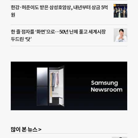
한강·허준이도 받은 삼성호암상, 내년부터 상금 5억
원
한 줄 점자를 ‘화면’으로…50년 난제 풀고 세계시장
두드린 ‘닷’
많이 본 뉴스 >