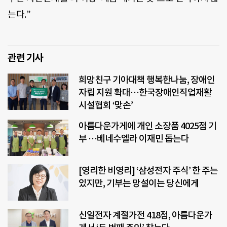
는다.”
관련 기사
희망친구 기아대책 행복한나눔, 장애인
자립 지원 확대…한국장애인직업재활
시설협회 ‘맞손’
아름다운가게에 개인 소장품 4025점 기
부 …베네수엘라 이재민 돕는다
[영리한 비영리] ‘삼성전자 주식’ 한 주는
있지만, 기부는 망설이는 당신에게
신일전자 계절가전 418점, 아름다운가