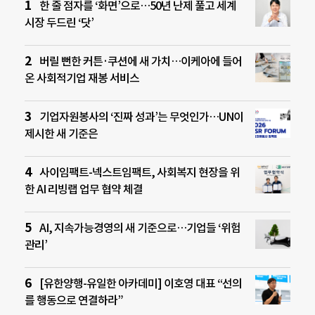
한 줄 점자를 ‘화면’으로…50년 난제 풀고 세계
시장 두드린 ‘닷’
버릴 뻔한 커튼·쿠션에 새 가치…이케아에 들어
온 사회적기업 재봉 서비스
기업자원봉사의 ‘진짜 성과’는 무엇인가…UN이
제시한 새 기준은
사이임팩트-넥스트임팩트, 사회복지 현장을 위
한 AI 리빙랩 업무 협약 체결
AI, 지속가능경영의 새 기준으로…기업들 ‘위험
관리’
[유한양행-유일한 아카데미] 이호영 대표 “선의
를 행동으로 연결하라”