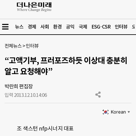
뉴스
경제
사회
환경
공익
국제
ESG·CSR
인터뷰
오
전체뉴스
>
인터뷰
“고액기부, 프러포즈하듯 이상대 충분히
알고 요청해야”
박란희 편집장
입력 2013.12.10.
14:06
Korean
▼
조 색스턴 nfp시너지 대표