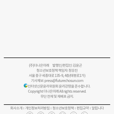
(주)더나은미래 발행인/편집인: 김윤곤
청소년보호정책 책임자: 정유진
서울 중구 세종대로 135-9, 4층(태평로1가)
기사제보:
press@futurechosun.com
인터넷신문윤리위원회 윤리강령을 준수합니다.
Copyright 더나은미래 All rights reserved.
무단 전재 및 재배포 금지.
회사소개
개인정보처리방침
청소년보호정책
편집규약
알립니다