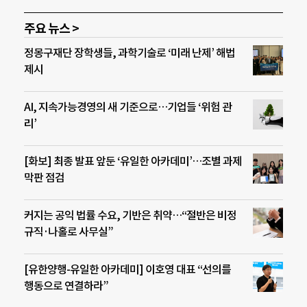
주요 뉴스 >
정몽구재단 장학생들, 과학기술로 ‘미래 난제’ 해법
제시
AI, 지속가능경영의 새 기준으로…기업들 ‘위험 관
리’
[화보] 최종 발표 앞둔 ‘유일한 아카데미’…조별 과제
막판 점검
커지는 공익 법률 수요, 기반은 취약…“절반은 비정
규직·나홀로 사무실”
[유한양행-유일한 아카데미] 이호영 대표 “선의를
행동으로 연결하라”