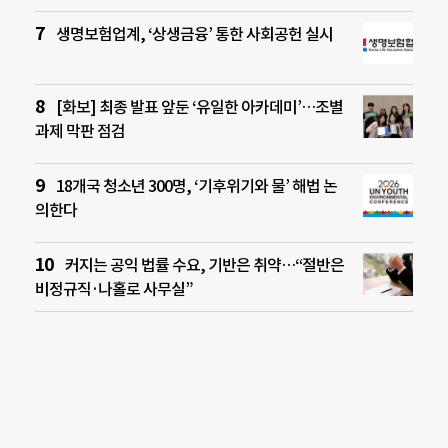
생명보험업계, ‘상생금융’ 통한 사회공헌 실시
[화보] 최종 발표 앞둔 ‘유일한 아카데미’…조별
과제 막판 점검
18개국 청소년 300명, ‘기후위기와 물’ 해법 논
의한다
커지는 공익 법률 수요, 기반은 취약…“절반은
비정규직·나홀로 사무실”