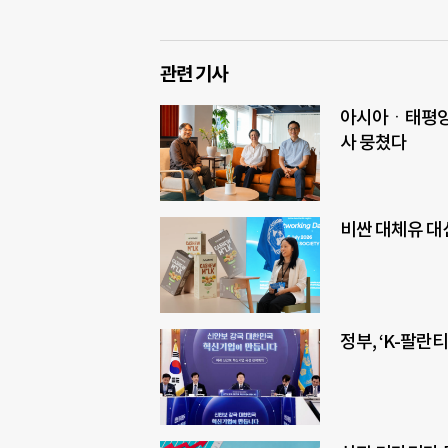
관련 기사
아시아ㆍ태평양
사 뭉쳤다
비싼 대체유 대
정부, ‘K-팔