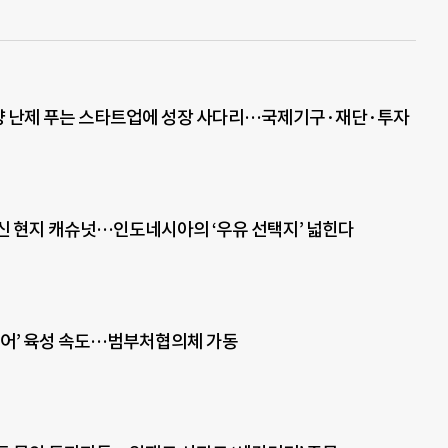
 난제 푸는 스타트업에 성장 사다리…국제기구·재단·투자
신 현지 캐슈넛…인도네시아의 ‘우유 선택지’ 넓힌다
란티어’ 육성 속도…범부처협의체 가동