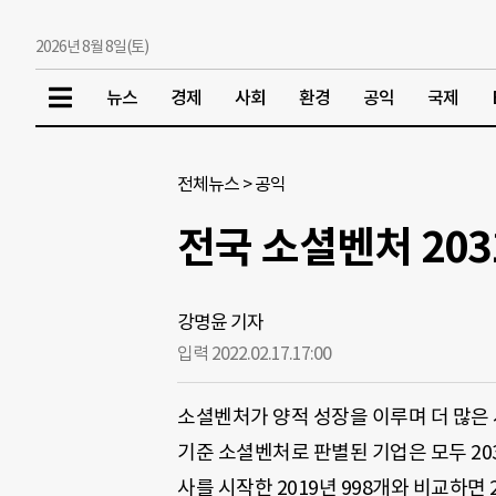
2026년 8월 8일(토)
뉴스
경제
사회
환경
공익
국제
전체뉴스
>
공익
전국 소셜벤처 203
강명윤 기자
입력 2022.02.17.
17:00
소셜벤처가 양적 성장을 이루며 더 많은 
기준 소셜벤처로 판별된 기업은 모두 20
사를 시작한 2019년 998개와 비교하면 