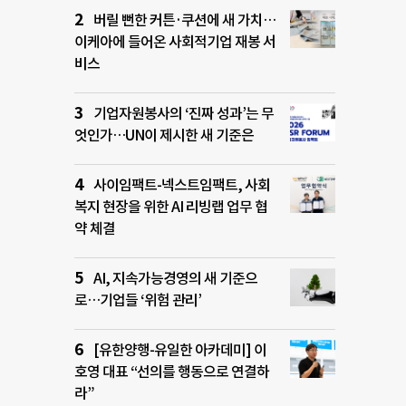
버릴 뻔한 커튼·쿠션에 새 가치…
이케아에 들어온 사회적기업 재봉 서
비스
기업자원봉사의 ‘진짜 성과’는 무
엇인가…UN이 제시한 새 기준은
사이임팩트-넥스트임팩트, 사회
복지 현장을 위한 AI 리빙랩 업무 협
약 체결
AI, 지속가능경영의 새 기준으
로…기업들 ‘위험 관리’
[유한양행-유일한 아카데미] 이
호영 대표 “선의를 행동으로 연결하
라”