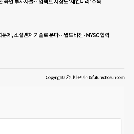
돈 묶인 투자자들…임팩트 시장도 ‘세컨더리’ 주목
문제, 소셜벤처 기술로 푼다…월드비전·MYSC 협력
Copyrights ⓒ 더나은미래 & futurechosun.com