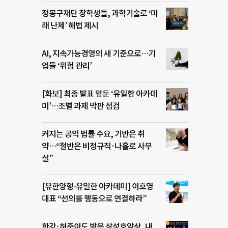
정몽구재단 장학생들, 과학기술로 ‘미
래 난제’ 해법 제시
AI, 지속가능경영의 새 기준으로…기
업들 ‘위험 관리’
[화보] 최종 발표 앞둔 ‘유일한 아카데
미’…조별 과제 막판 점검
커지는 공익 법률 수요, 기반은 취
약…“절반은 비정규직·나홀로 사무
실”
[유한양행-유일한 아카데미] 이호영
대표 “선의를 행동으로 연결하라”
한강·허준이도 받은 삼성호암상, 내