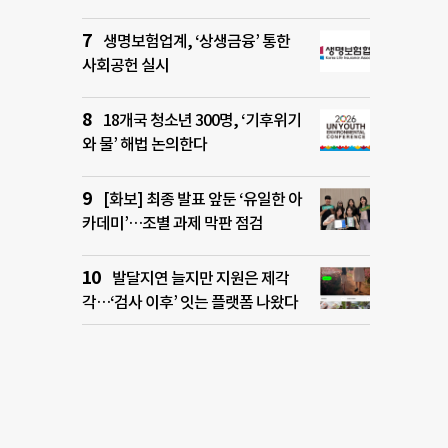
생명보험업계, ‘상생금융’ 통한
사회공헌 실시
18개국 청소년 300명, ‘기후위기
와 물’ 해법 논의한다
[화보] 최종 발표 앞둔 ‘유일한 아
카데미’…조별 과제 막판 점검
발달지연 늘지만 지원은 제각
각…‘검사 이후’ 잇는 플랫폼 나왔다