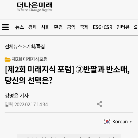
뉴스
경제
사회
환경
공익
국제
ESG·CSR
인터뷰
오
전체뉴스
>
기획/특집
제2회 미래지식 포럼
[제2회 미래지식 포럼] ②반팔과 반소매,
당신의 선택은?
강명윤 기자
입력 2022.02.17.
14:34
Korean
▼