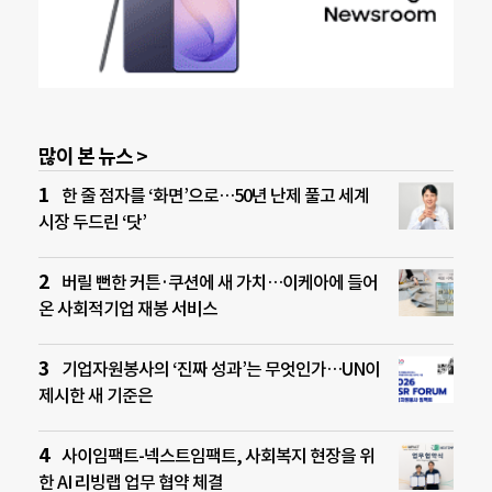
많이 본 뉴스 >
한 줄 점자를 ‘화면’으로…50년 난제 풀고 세계
시장 두드린 ‘닷’
버릴 뻔한 커튼·쿠션에 새 가치…이케아에 들어
온 사회적기업 재봉 서비스
기업자원봉사의 ‘진짜 성과’는 무엇인가…UN이
제시한 새 기준은
사이임팩트-넥스트임팩트, 사회복지 현장을 위
한 AI 리빙랩 업무 협약 체결