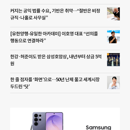
커지는 공익 법률 수요, 기반은 취약…“절반은 비정
규직·나홀로 사무실”
[유한양행-유일한 아카데미] 이호영 대표 “선의를
행동으로 연결하라”
한강·허준이도 받은 삼성호암상, 내년부터 상금 5억
원
한 줄 점자를 ‘화면’으로…50년 난제 풀고 세계시장
두드린 ‘닷’