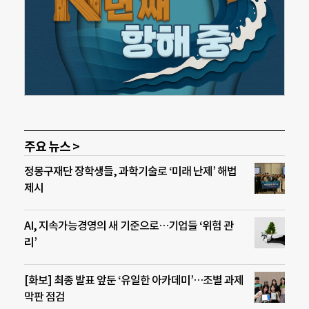
주요 뉴스 >
정몽구재단 장학생들, 과학기술로 ‘미래 난제’ 해법
제시
AI, 지속가능경영의 새 기준으로…기업들 ‘위험 관
리’
[화보] 최종 발표 앞둔 ‘유일한 아카데미’…조별 과제
막판 점검