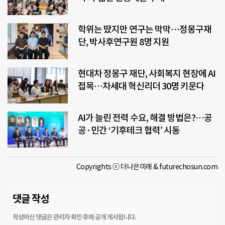
학위는 땄지만 연구는 막막…정몽구재
단, 박사후연구원 8명 지원
현대차 정몽구 재단, 사회복지 현장에 AI
접목…차세대 혁신리더 30명 키운다
AI가 늘린 전력 수요, 해결 방법은?…공
공·민간 ‘기후테크 협력’ 시동
Copyrights ⓒ 더나은미래 & futurechosun.com
댓글 작성