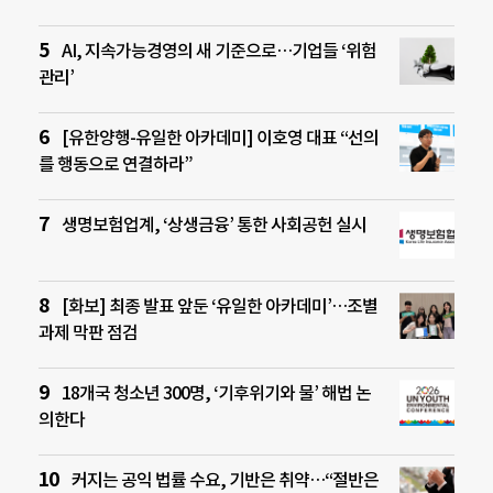
AI, 지속가능경영의 새 기준으로…기업들 ‘위험
관리’
[유한양행-유일한 아카데미] 이호영 대표 “선의
를 행동으로 연결하라”
생명보험업계, ‘상생금융’ 통한 사회공헌 실시
[화보] 최종 발표 앞둔 ‘유일한 아카데미’…조별
과제 막판 점검
18개국 청소년 300명, ‘기후위기와 물’ 해법 논
의한다
커지는 공익 법률 수요, 기반은 취약…“절반은