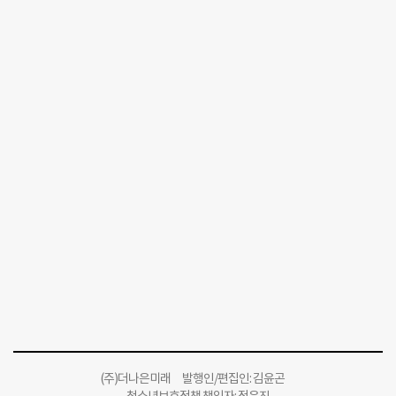
(주)더나은미래 발행인/편집인: 김윤곤
청소년보호정책 책임자: 정유진