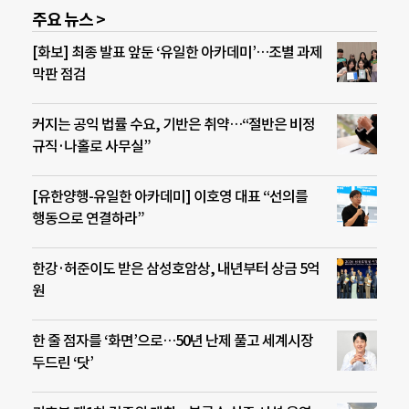
주요 뉴스 >
[화보] 최종 발표 앞둔 ‘유일한 아카데미’…조별 과제
막판 점검
커지는 공익 법률 수요, 기반은 취약…“절반은 비정
규직·나홀로 사무실”
[유한양행-유일한 아카데미] 이호영 대표 “선의를
행동으로 연결하라”
한강·허준이도 받은 삼성호암상, 내년부터 상금 5억
원
한 줄 점자를 ‘화면’으로…50년 난제 풀고 세계시장
두드린 ‘닷’