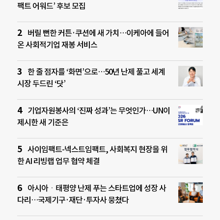
팩트 어워드’ 후보 모집
버릴 뻔한 커튼·쿠션에 새 가치…이케아에 들어
온 사회적기업 재봉 서비스
한 줄 점자를 ‘화면’으로…50년 난제 풀고 세계
시장 두드린 ‘닷’
기업자원봉사의 ‘진짜 성과’는 무엇인가…UN이
제시한 새 기준은
사이임팩트-넥스트임팩트, 사회복지 현장을 위
한 AI 리빙랩 업무 협약 체결
아시아ㆍ태평양 난제 푸는 스타트업에 성장 사
다리…국제기구·재단·투자사 뭉쳤다