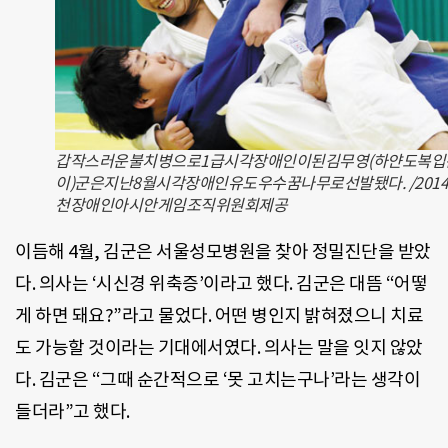
갑작스러운불치병으로1급시각장애인이된김무영(하얀도복입
이)군은지난8월시각장애인유도우수꿈나무로선발됐다. /2014
천장애인아시안게임조직위원회제공
이듬해 4월, 김군은 서울성모병원을 찾아 정밀진단을 받았
다. 의사는 ‘시신경 위축증’이라고 했다. 김군은 대뜸 “어떻
게 하면 돼요?”라고 물었다. 어떤 병인지 밝혀졌으니 치료
도 가능할 것이라는 기대에서였다. 의사는 말을 잇지 않았
다. 김군은 “그때 순간적으로 ‘못 고치는구나’라는 생각이
들더라”고 했다.