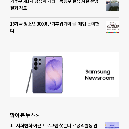
기후부 제1차 검증위 개최…복류수 실증 시설 운영
결과 검토
18개국 청소년 300명, ‘기후위기와 물’ 해법 논의한
다
많이 본 뉴스 >
사회변화 이끈 프로그램 찾는다…‘공익활동 임