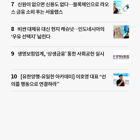
신원이 없으면 신용도 없다…블록체인으로 라오
스 금융 소외 푸는 서울랩스
비싼 대체유 대신 현지 캐슈넛…인도네시아의
‘우유 선택지’ 넓힌다
생명보험업계, ‘상생금융’ 통한 사회공헌 실시
[유한양행-유일한 아카데미] 이호영 대표 “선
의를 행동으로 연결하라”