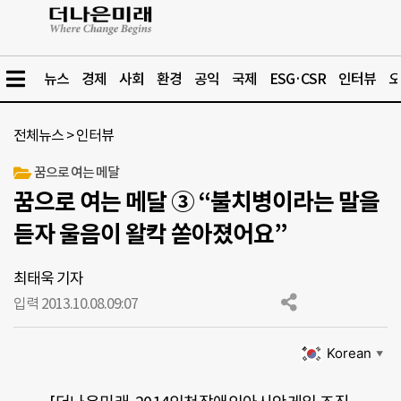
뉴스
경제
사회
환경
공익
국제
ESG·CSR
인터뷰
오
전체뉴스
>
인터뷰
꿈으로 여는 메달
꿈으로 여는 메달 ③ “불치병이라는 말을
듣자 울음이 왈칵 쏟아졌어요”
최태욱 기자
입력 2013.10.08.
09:07
Korean
▼