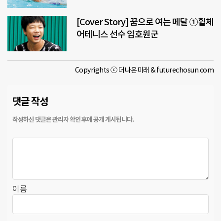
[Cover Story] 꿈으로 여는 메달 ①휠체
어테니스 선수 임호원군
Copyrights ⓒ 더나은미래 & futurechosun.com
댓글 작성
이름