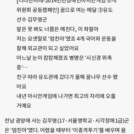
[더나은미래-2014인천장애인아시안게임 조직
위원회 공동캠페인] 꿈으로 여는 메달 ③유도
선수 김무영군
앞은 못 봐도 너쯤은 메친다, 이 좌절아
저는 요샛말로 ‘엄친아’였죠 4개 국어와 운동을
잘해 외교관이 되고 싶었어요
어느날 눈이 캄캄해졌죠 병명은 ‘시신경 위축
증’…
친구 따라 유도관에 갔다가 올해 꿈나무 선수 됐
어요
내년 아시안게임에 나가면 최고의 자리에 오를
거예요
전남 광양에 사는 김무영(17·서울맹학교·시각장애1급)군
은 ‘엄친아’였다. 어렸을 때부터 ‘이종격투기’를 배우며 몸