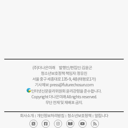
(주)더나은미래 발행인/편집인: 김윤곤
청소년보호정책 책임자: 정유진
서울 중구 세종대로 135-9, 4층(태평로1가)
기사제보:
press@futurechosun.com
인터넷신문윤리위원회 윤리강령을 준수합니다.
Copyright 더나은미래 All rights reserved.
무단 전재 및 재배포 금지.
회사소개
개인정보처리방침
청소년보호정책
알립니다