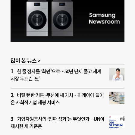
많이 본 뉴스 >
한 줄 점자를 ‘화면’으로…50년 난제 풀고 세계
시장 두드린 ‘닷’
버릴 뻔한 커튼·쿠션에 새 가치…이케아에 들어
온 사회적기업 재봉 서비스
기업자원봉사의 ‘진짜 성과’는 무엇인가…UN이
제시한 새 기준은