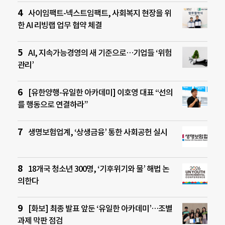
사이임팩트-넥스트임팩트, 사회복지 현장을 위
한 AI 리빙랩 업무 협약 체결
AI, 지속가능경영의 새 기준으로…기업들 ‘위험
관리’
[유한양행-유일한 아카데미] 이호영 대표 “선의
를 행동으로 연결하라”
생명보험업계, ‘상생금융’ 통한 사회공헌 실시
18개국 청소년 300명, ‘기후위기와 물’ 해법 논
의한다
[화보] 최종 발표 앞둔 ‘유일한 아카데미’…조별
과제 막판 점검