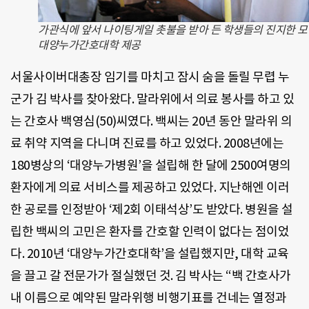
가관식에 앞서 나이팅게일 촛불을 받아 든 학생들의 진지한 모습
대양누가간호대학 제공
서울사이버대총장 임기를 마치고 잠시 숨을 돌릴 무렵 누
군가 김 박사를 찾아왔다. 말라위에서 의료 봉사를 하고 있
는 간호사 백영심(50)씨였다. 백씨는 20년 동안 말라위 의
료 취약 지역을 다니며 진료를 하고 있었다. 2008년에는
180병상의 ‘대양누가병원’을 설립해 한 달에 2500여명의
환자에게 의료 서비스를 제공하고 있었다. 지난해엔 이러
한 공로를 인정받아 ‘제2회 이태석상’도 받았다. 병원을 설
립한 백씨의 고민은 환자를 간호할 인력이 없다는 점이었
다. 2010년 ‘대양누가간호대학’을 설립했지만, 대학 교육
을 끌고 갈 전문가가 절실했던 것. 김 박사는 “백 간호사가
내 이름으로 예약된 말라위행 비행기표를 건네는 열정과