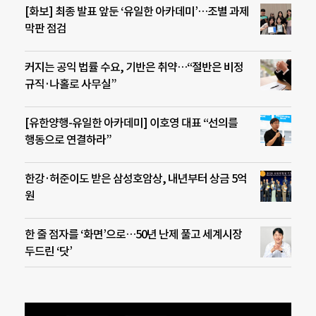
[화보] 최종 발표 앞둔 ‘유일한 아카데미’…조별 과제
막판 점검
커지는 공익 법률 수요, 기반은 취약…“절반은 비정
규직·나홀로 사무실”
[유한양행-유일한 아카데미] 이호영 대표 “선의를
행동으로 연결하라”
한강·허준이도 받은 삼성호암상, 내년부터 상금 5억
원
한 줄 점자를 ‘화면’으로…50년 난제 풀고 세계시장
두드린 ‘닷’