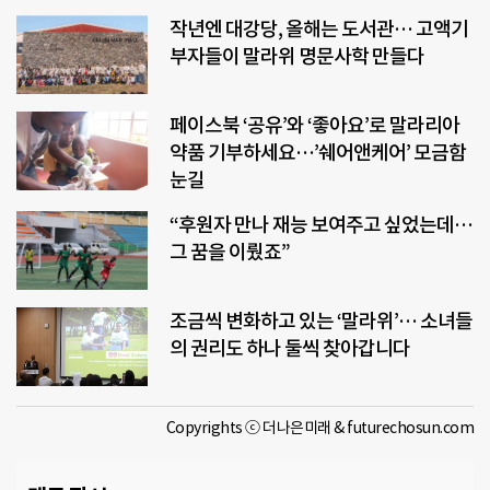
작년엔 대강당, 올해는 도서관… 고액기
부자들이 말라위 명문사학 만들다
페이스북 ‘공유’와 ‘좋아요’로 말라리아
약품 기부하세요…’쉐어앤케어’ 모금함
눈길
“후원자 만나 재능 보여주고 싶었는데…
그 꿈을 이뤘죠”
조금씩 변화하고 있는 ‘말라위’… 소녀들
의 권리도 하나 둘씩 찾아갑니다
Copyrights ⓒ 더나은미래 & futurechosun.com