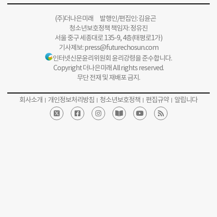
(주)더나은미래 발행인/편집인: 김윤곤
청소년보호정책 책임자: 정유진
서울 중구 세종대로 135-9, 4층(태평로1가)
기사제보:
press@futurechosun.com
인터넷신문윤리위원회 윤리강령을 준수합니다.
Copyright 더나은미래 All rights reserved.
무단 전재 및 재배포 금지.
회사소개
개인정보처리방침
청소년보호정책
편집규약
알립니다