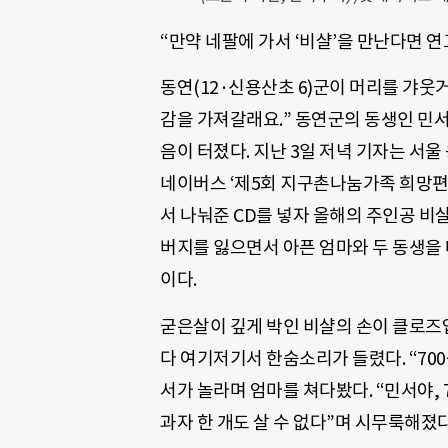
“만약 네팔에 가서 ‘비샬’을 만난다면 연
동연(12·신용산초 6)군이 머리를 갸웃거
감을 가져갈래요.” 동연군의 동생인 민서
음이 터졌다. 지난 3일 저녁 기자는 서
네이버스 ‘제5회 지구촌나눔가족 희망편
서 나눠준 CD를 넣자 올해의 주인공 비샬
버지를 잃으면서 아픈 엄마와 두 동생을 
이다.
굳은살이 깊게 박인 비샬의 손이 클로즈업
다 여기저기서 한숨소리가 들렸다. “700
서가 놀라며 엄마를 쳐다봤다. “민서야, 
과자 한 개도 살 수 없다”며 시무룩해졌다