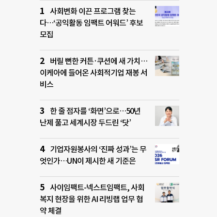
사회변화 이끈 프로그램 찾는
다…‘공익활동 임팩트 어워드’ 후보
모집
버릴 뻔한 커튼·쿠션에 새 가치…
이케아에 들어온 사회적기업 재봉 서
비스
한 줄 점자를 ‘화면’으로…50년
난제 풀고 세계시장 두드린 ‘닷’
기업자원봉사의 ‘진짜 성과’는 무
엇인가…UN이 제시한 새 기준은
사이임팩트-넥스트임팩트, 사회
복지 현장을 위한 AI 리빙랩 업무 협
약 체결