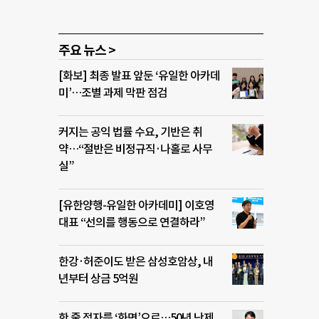
주요 뉴스 >
[화보] 최종 발표 앞둔 ‘유일한 아카데
미’…조별 과제 막판 점검
커지는 공익 법률 수요, 기반은 취
약…“절반은 비정규직·나홀로 사무
실”
[유한양행-유일한 아카데미] 이호영
대표 “선의를 행동으로 연결하라”
한강·허준이도 받은 삼성호암상, 내
년부터 상금 5억원
한 줄 점자를 ‘화면’으로…50년 난제