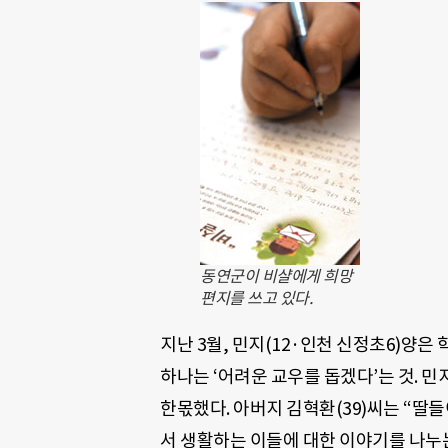
동연군이 비샬에게 희망
편지를 쓰고 있다.
지난 3월, 민지(12·인천 신정초6)양은
하나는 ‘어려운 교우를 돕겠다’는 것. 
한몫했다. 아버지 김혁환(39)씨는 “
서 생활하는 이들에 대한 이야기를 나누는