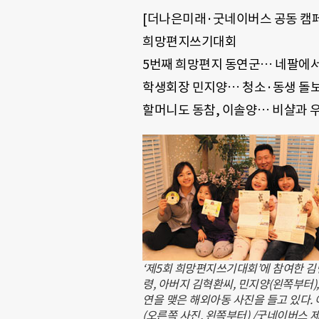
[더나은미래·굿네이버스 공동 캠페
희망편지쓰기대회
5번째 희망편지 동연군… 네팔에서
학생회장 민지양… 청소·동생 돌보
할머니도 동참, 이솔양… 비샬과 
‘제5회 희망편지쓰기대회’에 참여한 김민
령, 아버지 김혁환씨, 민지양(왼쪽부터)
연을 맺은 해외아동 사진을 들고 있다. 
(오른쪽 사진, 왼쪽부터) /굿네이버스 