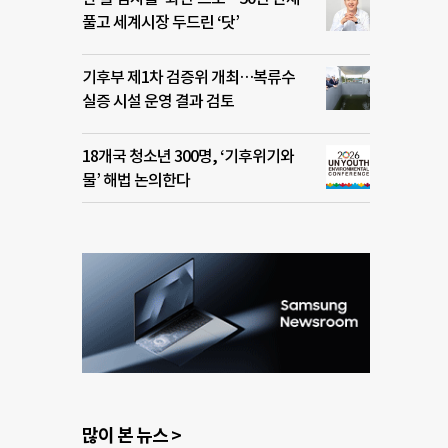
풀고 세계시장 두드린 ‘닷’
기후부 제1차 검증위 개최…복류수
실증 시설 운영 결과 검토
18개국 청소년 300명, ‘기후위기와
물’ 해법 논의한다
많이 본 뉴스 >