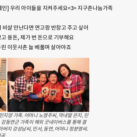
인] 우리 아이들을 지켜주세요<3> 지구촌나눔가족
 비샬 만난다면 연고랑 반창고 주고 싶어
고 용돈, 제가 번 돈으로 기부해요
우린 이웃사촌 늘 베풀며 살아야죠
지양 가족. 어머니 노영주씨, 막내딸 은지, 민
, 강동연군 가족이 해외 굿네이버스를 통해 결
아버지 강성남씨, 민서, 동연, 어머니 정분영씨.
제공