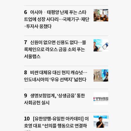
아시아ㆍ태평양 난제 푸는 스타
트업에 성장 사다리…국제기구·재단
·투자사 뭉쳤다
신원이 없으면 신용도 없다…블
록체인으로 라오스 금융 소외 푸는
서울랩스
비싼 대체유 대신 현지 캐슈넛…
인도네시아의 ‘우유 선택지’ 넓힌다
생명보험업계, ‘상생금융’ 통한
사회공헌 실시
[유한양행-유일한 아카데미] 이
호영 대표 “선의를 행동으로 연결하