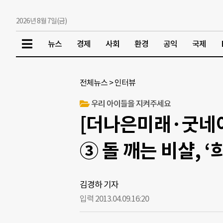
2026년 8월 7일(금)
뉴스
경제
사회
환경
공익
국제
전체뉴스
>
인터뷰
우리 아이들을 지켜주세요
[더나은미래·굿네이
③ 돌 깨는 비샬, 
김경하 기자
입력 2013.04.09.
16:20