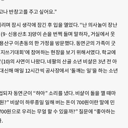
고나 반창고를 주고 싶어요.”
리며 잠시 생각에 잠긴 후 입을 열었다. “난 의사놀이 장난
(9·신용산초 3)양이 손을 번쩍 들며 말하자, 거실에서 웃
울 용산구 이촌동의 한 가정을 방문했다. 동연군의 가족이 굿
지쓰기대회’에 참여하는 현장을 보기 위해서였다. 학교에
(10)의 사연이 나왔다. 네팔의 산골 소년 비샬은 3년 전 아
대신해 매일 12시간씩 공사장에서 ‘돌깨는 일’을 하는 소년
되자 동연군이 “하아” 소리를 냈다. 비샬이 돌을 깰 때마
원?” 비샬이 하루종일 일해 버는 돈이 700원이란 말에 민
700원으로 우리는 무얼 할 수 있을까?” 질문에 “좋아하는
.