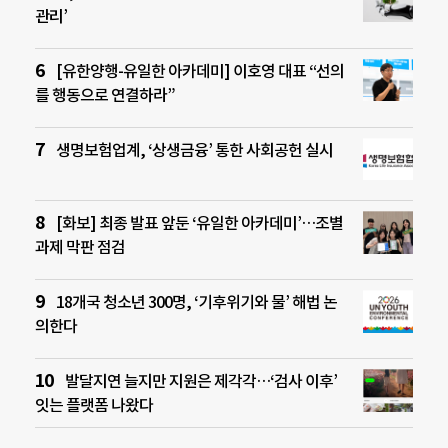
관리’
[유한양행-유일한 아카데미] 이호영 대표 “선의
를 행동으로 연결하라”
생명보험업계, ‘상생금융’ 통한 사회공헌 실시
[화보] 최종 발표 앞둔 ‘유일한 아카데미’…조별
과제 막판 점검
18개국 청소년 300명, ‘기후위기와 물’ 해법 논
의한다
발달지연 늘지만 지원은 제각각…‘검사 이후’
잇는 플랫폼 나왔다