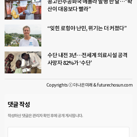
콩고민주공화국 에볼라 발병 한 달…”확
산이 대응보다 빨라”
“잊힌 로힝야 난민, 위기는 더 커졌다”
수단 내전 3년…전세계 의료시설 공격
사망자 82%가 ‘수단’
Copyrights ⓒ 더나은미래 & futurechosun.com
댓글 작성