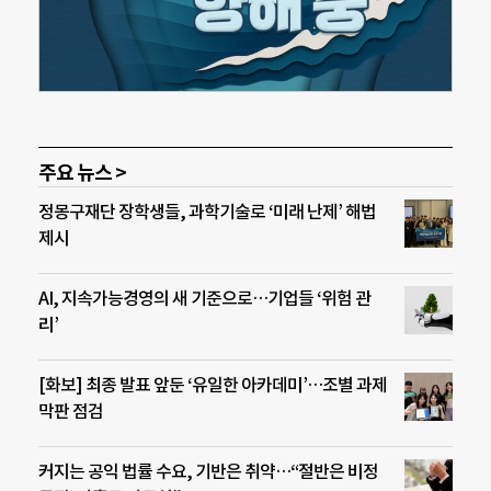
주요 뉴스 >
정몽구재단 장학생들, 과학기술로 ‘미래 난제’ 해법
제시
AI, 지속가능경영의 새 기준으로…기업들 ‘위험 관
리’
[화보] 최종 발표 앞둔 ‘유일한 아카데미’…조별 과제
막판 점검
커지는 공익 법률 수요, 기반은 취약…“절반은 비정