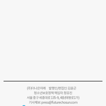
(주)더나은미래 발행인/편집인: 김윤곤
청소년보호정책 책임자: 정유진
서울 중구 세종대로 135-9, 4층(태평로1가)
기사제보:
press@futurechosun.com