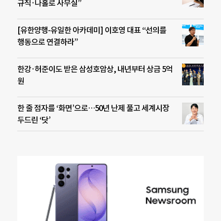
규직·나홀로 사무실”
[유한양행-유일한 아카데미] 이호영 대표 “선의를
행동으로 연결하라”
한강·허준이도 받은 삼성호암상, 내년부터 상금 5억
원
한 줄 점자를 ‘화면’으로…50년 난제 풀고 세계시장
두드린 ‘닷’