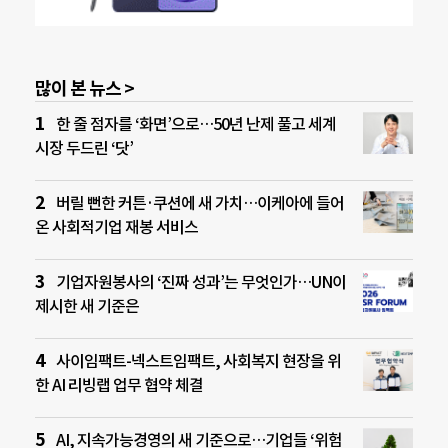
많이 본 뉴스 >
한 줄 점자를 ‘화면’으로…50년 난제 풀고 세계
시장 두드린 ‘닷’
버릴 뻔한 커튼·쿠션에 새 가치…이케아에 들어
온 사회적기업 재봉 서비스
기업자원봉사의 ‘진짜 성과’는 무엇인가…UN이
제시한 새 기준은
사이임팩트-넥스트임팩트, 사회복지 현장을 위
한 AI 리빙랩 업무 협약 체결
AI, 지속가능경영의 새 기준으로…기업들 ‘위험