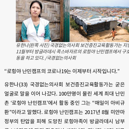
유한나(왼쪽 사진) 국경없는의사회 보건증진교육활동가는 지
11월부터 방글라데시 콕스바자르의 로힝야 난민캠프에서 구호
동을 하고 있다. /국경없는의사회
“로힝야 난민캠프의 코로나19는 이제부터 시작입니다.”
유한나(33) 국경없는의사회 보건증진교육활동가는 굳은
얼굴로 말을 이어 나갔다. 100만명이 몰린 세계 최대 난민
촌 ‘로힝야 난민캠프’에서 활동 중인 그는 “매일이 아비규
환”이라고 말했다. 로힝야 난민캠프는 2017년 8월 미얀마
정부의 탄압을 피해 도망친 로힝야족이 방글라데시 남부