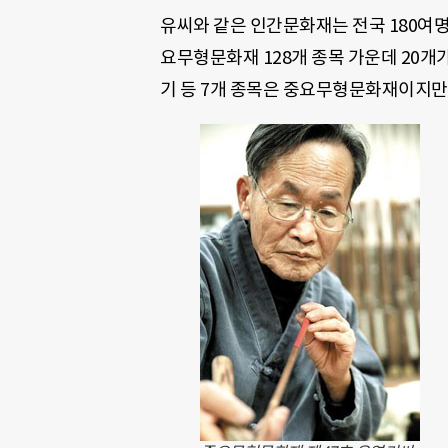
유씨와 같은 인간문화재는 전국 180여명
요무형문화재 128개 종목 가운데 20개
기 등 7개 종목은 중요무형문화재이지만