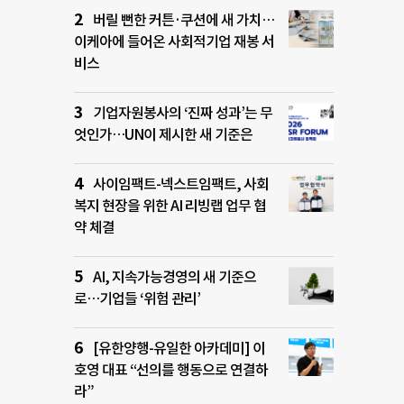
버릴 뻔한 커튼·쿠션에 새 가치…
이케아에 들어온 사회적기업 재봉 서
비스
기업자원봉사의 ‘진짜 성과’는 무
엇인가…UN이 제시한 새 기준은
사이임팩트-넥스트임팩트, 사회
복지 현장을 위한 AI 리빙랩 업무 협
약 체결
AI, 지속가능경영의 새 기준으
로…기업들 ‘위험 관리’
[유한양행-유일한 아카데미] 이
호영 대표 “선의를 행동으로 연결하
라”