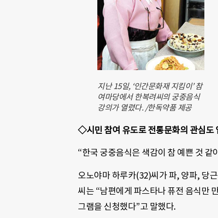
지난 15일, ‘인간문화재 지킴이’ 참
여마당에서 한복려씨의 궁중음식
강의가 열렸다. /한독약품 제공
◇시민 참여 유도로 전통문화의 관심도 업
“한국 궁중음식은 색감이 참 예쁜 것 같아
오노야마 하루카(32)씨가 파, 양파, 
씨는 “남편에게 파스타나 퓨전 음식만 
그램을 신청했다”고 말했다.