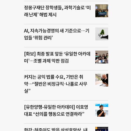
정몽구재단 장학생들, 과학기술로 ‘미
래 난제’ 해법 제시
AI, 지속가능경영의 새 기준으로…기
업들 ‘위험 관리’
[화보] 최종 발표 앞둔 ‘유일한 아카데
미’…조별 과제 막판 점검
커지는 공익 법률 수요, 기반은 취
약…“절반은 비정규직·나홀로 사무
실”
[유한양행-유일한 아카데미] 이호영
대표 “선의를 행동으로 연결하라”
한강·허준이도 받은 삼성호암상, 내