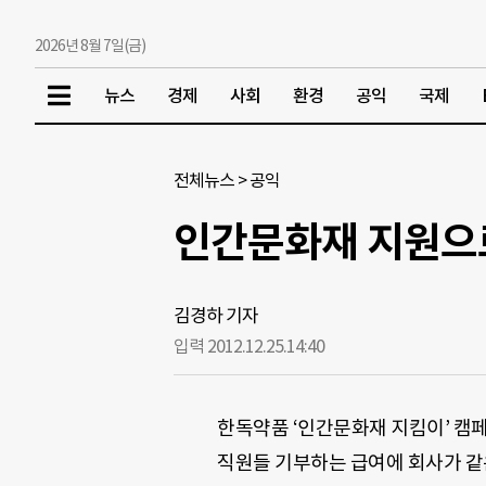
2026년 8월 7일(금)
뉴스
경제
사회
환경
공익
국제
전체뉴스
>
공익
인간문화재 지원으
김경하 기자
입력 2012.12.25.
14:40
한독약품 ‘인간문화재 지킴이’ 캠
직원들 기부하는 급여에 회사가 같