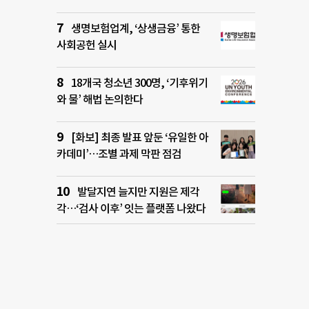
생명보험업계, ‘상생금융’ 통한
사회공헌 실시
18개국 청소년 300명, ‘기후위기
와 물’ 해법 논의한다
[화보] 최종 발표 앞둔 ‘유일한 아
카데미’…조별 과제 막판 점검
발달지연 늘지만 지원은 제각
각…‘검사 이후’ 잇는 플랫폼 나왔다