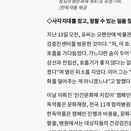
중요무형문화재 제47호 유영기씨.
/한독약품 제공
◇사각지대를 찾고, 잘할 수 있는 일을 
지난 13일 오전, 유씨는 오랜만에 박물
강증진센터를 방문한 것이다. “자, 이 
호흡을 가다듬었다. 가느다란 숨이 두어 번
상선과 전립선, 호흡기가 좋지 않다는 걸
졌다”며 옅은 미소를 지었다. 이어 그는
화를 밀어주는 게 아니겠느냐”고 말했다
이날 이뤄진 ‘인간문화재 지킴이’ 캠페
독약품은 문화재청, 전국 11개 협력병
한독약품은 캠페인 진행과 비용을, 문
할을, 병원에서는 대상자들의 건강검진을