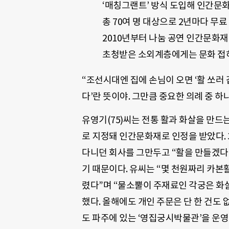
‘매칭그랜트’ 방식 도입해 인간문
총 70여 명 대상으로 2년마다 무
2010년부터 나눔 공연 인간문화재
초청받은 소외계층에게는 문화 접
“조선시대엔 집에 손님이 오면 ‘활 쏘러 갑
다’란 뜻이야. 그만큼 중요한 의례 중 하
유영기(75)씨는 전통 활과 화살을 만드는
로 지정돼 인간문화재로 인정을 받았다. 
다니던 회사를 그만두고 “활을 만들겠다”
기 때문이다. 유씨는 “몇 천원짜리 카
렸다”며 “물소뿔이 주재료인 각궁은 화살
했다. 올해에도 개인 주문은 단 한 건도
도 파주에 있는 ‘영집궁시박물관’을 운