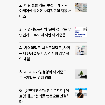
버릴 뻔한 커튼·쿠션에 새 가치…
이케아에 들어온 사회적기업 재봉 서
비스
기업자원봉사의 ‘진짜 성과’는 무
엇인가…UN이 제시한 새 기준은
사이임팩트-넥스트임팩트, 사회
복지 현장을 위한 AI 리빙랩 업무 협
약 체결
AI, 지속가능경영의 새 기준으
로…기업들 ‘위험 관리’
[유한양행-유일한 아카데미] 이
호영 대표 “선의를 행동으로 연결하
라”