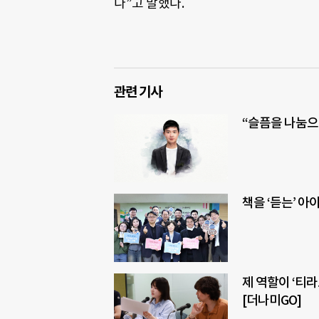
다”고 말했다.
관련 기사
“슬픔을 나눔으
책을 ‘듣는’ 
제 역할이 ‘티
[더나미GO]