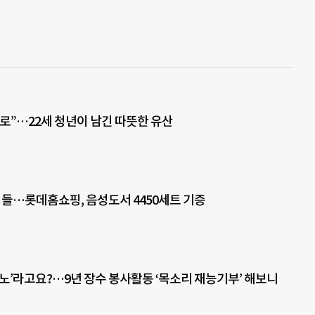
로”…22세 청년이 남긴 따뜻한 유산
아이들…롯데홈쇼핑, 음성도서 4450세트 기증
라노’라고요?…9년 장수 봉사활동 ‘목소리 재능기부’ 해보니