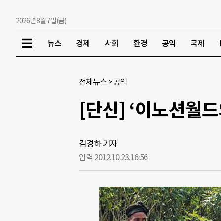
2026년 8월 7일(금)
뉴스
경제
사회
환경
공익
국제
전체뉴스
>
공익
[단신] ‘이노션월드
김경하 기자
입력 2012.10.23.
16:56