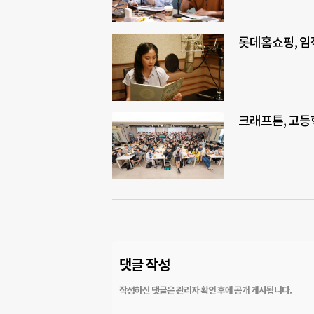
롯데홈쇼핑, 임
크래프톤, 고등
댓글 작성