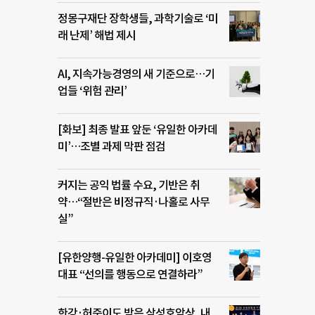
정몽구재단 장학생들, 과학기술로 ‘미
래 난제’ 해법 제시
AI, 지속가능경영의 새 기준으로…기
업들 ‘위험 관리’
[화보] 최종 발표 앞둔 ‘유일한 아카데
미’…조별 과제 막판 점검
커지는 공익 법률 수요, 기반은 취
약…“절반은 비정규직·나홀로 사무
실”
[유한양행-유일한 아카데미] 이호영
대표 “선의를 행동으로 연결하라”
한강·허준이도 받은 삼성호암상, 내