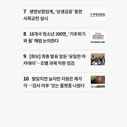
생명보험업계, ‘상생금융’ 통한
사회공헌 실시
18개국 청소년 300명, ‘기후위기
와 물’ 해법 논의한다
[화보] 최종 발표 앞둔 ‘유일한 아
카데미’…조별 과제 막판 점검
발달지연 늘지만 지원은 제각
각…‘검사 이후’ 잇는 플랫폼 나왔다