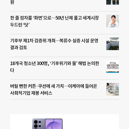
원
한 줄 점자를 ‘화면’으로…50년 난제 풀고 세계시장
두드린 ‘닷’
기후부 제1차 검증위 개최…복류수 실증 시설 운영
결과 검토
18개국 청소년 300명, ‘기후위기와 물’ 해법 논의한
다
버릴 뻔한 커튼·쿠션에 새 가치…이케아에 들어온
사회적기업 재봉 서비스