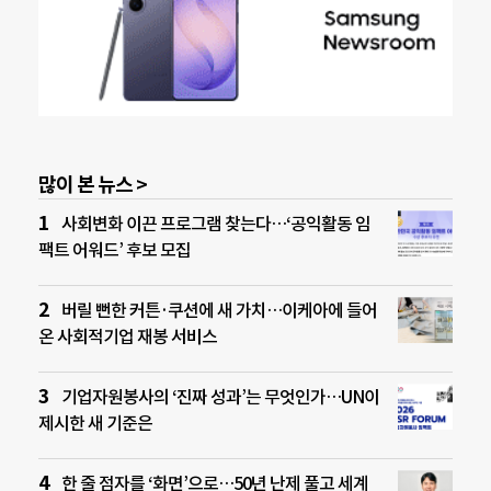
많이 본 뉴스 >
사회변화 이끈 프로그램 찾는다…‘공익활동 임
팩트 어워드’ 후보 모집
버릴 뻔한 커튼·쿠션에 새 가치…이케아에 들어
온 사회적기업 재봉 서비스
기업자원봉사의 ‘진짜 성과’는 무엇인가…UN이
제시한 새 기준은
한 줄 점자를 ‘화면’으로…50년 난제 풀고 세계