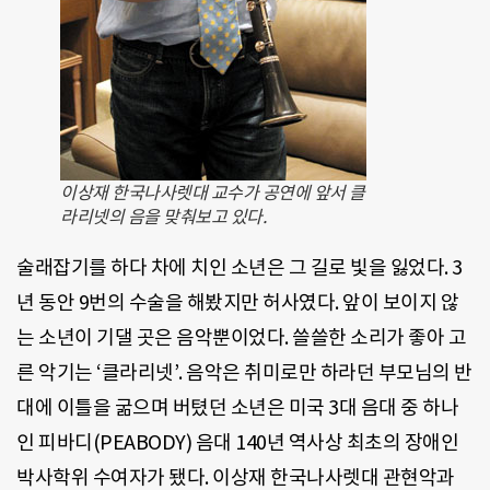
이상재 한국나사렛대 교수가 공연에 앞서 클
라리넷의 음을 맞춰보고 있다.
술래잡기를 하다 차에 치인 소년은 그 길로 빛을 잃었다. 3
년 동안 9번의 수술을 해봤지만 허사였다. 앞이 보이지 않
는 소년이 기댈 곳은 음악뿐이었다. 쓸쓸한 소리가 좋아 고
른 악기는 ‘클라리넷’. 음악은 취미로만 하라던 부모님의 반
대에 이틀을 굶으며 버텼던 소년은 미국 3대 음대 중 하나
인 피바디(PEABODY) 음대 140년 역사상 최초의 장애인
박사학위 수여자가 됐다. 이상재 한국나사렛대 관현악과