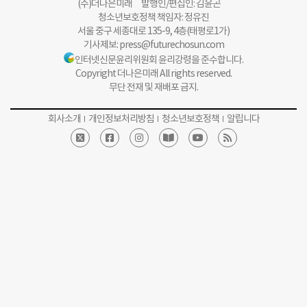
(주)더나은미래 발행인/편집인: 김윤곤
청소년보호정책 책임자: 정유진
서울 중구 세종대로 135-9, 4층(태평로1가)
기사제보:
press@futurechosun.com
인터넷신문윤리위원회 윤리강령을 준수합니다.
Copyright 더나은미래 All rights reserved.
무단 전재 및 재배포 금지.
회사소개
개인정보처리방침
청소년보호정책
알립니다