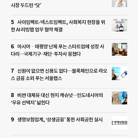
시장 두드린 ‘닷’
사이임팩트-넥스트임팩트, 사회복지 현장을 위
한 AI 리빙랩 업무 협약 체결
아시아ㆍ태평양 난제 푸는 스타트업에 성장 사
다리…국제기구·재단·투자사 뭉쳤다
신원이 없으면 신용도 없다…블록체인으로 라오
스 금융 소외 푸는 서울랩스
비싼 대체유 대신 현지 캐슈넛…인도네시아의
‘우유 선택지’ 넓힌다
생명보험업계, ‘상생금융’ 통한 사회공헌 실시