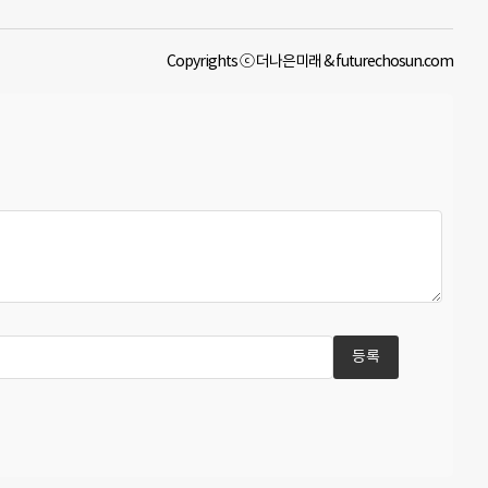
Copyrights ⓒ 더나은미래 & futurechosun.com