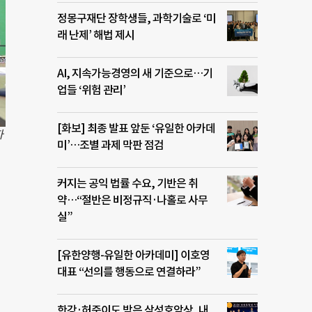
정몽구재단 장학생들, 과학기술로 ‘미
래 난제’ 해법 제시
AI, 지속가능경영의 새 기준으로…기
업들 ‘위험 관리’
[화보] 최종 발표 앞둔 ‘유일한 아카데
자
미’…조별 과제 막판 점검
커지는 공익 법률 수요, 기반은 취
약…“절반은 비정규직·나홀로 사무
실”
[유한양행-유일한 아카데미] 이호영
대표 “선의를 행동으로 연결하라”
한강·허준이도 받은 삼성호암상, 내