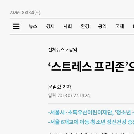
2026년 8월 8일(토)
뉴스
경제
사회
환경
공익
국제
전체뉴스
>
공익
‘스트레스 프리존’
문일요 기자
입력 2018.07.27.
14:24
-서울시·초록우산어린이재단, ‘청소년 
-서울 6개교에 아동∙청소년 정신건강 증