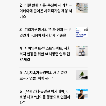
버릴 뻔한 커튼·쿠션에 새 가치…
이케아에 들어온 사회적기업 재봉 서
비스
기업자원봉사의 ‘진짜 성과’는 무
엇인가…UN이 제시한 새 기준은
사이임팩트-넥스트임팩트, 사회
복지 현장을 위한 AI 리빙랩 업무 협
약 체결
AI, 지속가능경영의 새 기준으
로…기업들 ‘위험 관리’
[유한양행-유일한 아카데미] 이
호영 대표 “선의를 행동으로 연결하
라”