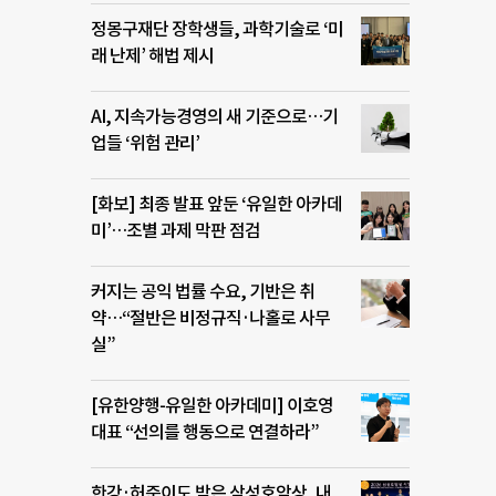
정몽구재단 장학생들, 과학기술로 ‘미
래 난제’ 해법 제시
AI, 지속가능경영의 새 기준으로…기
업들 ‘위험 관리’
[화보] 최종 발표 앞둔 ‘유일한 아카데
미’…조별 과제 막판 점검
커지는 공익 법률 수요, 기반은 취
약…“절반은 비정규직·나홀로 사무
실”
[유한양행-유일한 아카데미] 이호영
대표 “선의를 행동으로 연결하라”
한강·허준이도 받은 삼성호암상, 내