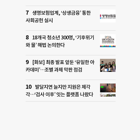
생명보험업계, ‘상생금융’ 통한
사회공헌 실시
18개국 청소년 300명, ‘기후위기
와 물’ 해법 논의한다
[화보] 최종 발표 앞둔 ‘유일한 아
카데미’…조별 과제 막판 점검
발달지연 늘지만 지원은 제각
각…‘검사 이후’ 잇는 플랫폼 나왔다