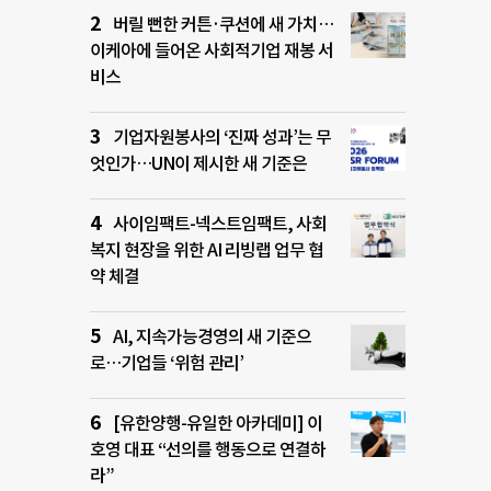
버릴 뻔한 커튼·쿠션에 새 가치…
이케아에 들어온 사회적기업 재봉 서
비스
기업자원봉사의 ‘진짜 성과’는 무
엇인가…UN이 제시한 새 기준은
사이임팩트-넥스트임팩트, 사회
복지 현장을 위한 AI 리빙랩 업무 협
약 체결
AI, 지속가능경영의 새 기준으
로…기업들 ‘위험 관리’
[유한양행-유일한 아카데미] 이
호영 대표 “선의를 행동으로 연결하
라”