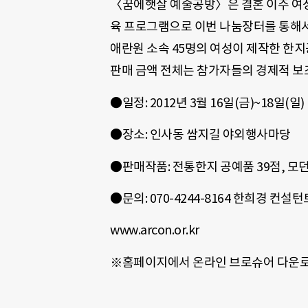
〈꿈에햇살 예술공방〉은 결혼 이주 여성
육 프로그램으로 이번 나눔장터를 통
애란원 소속 45명의 여성이 제작한 한지
판매 금액 전체는 참가자들의 경제적 보
●일정: 2012년 3월 16일(금)~18일(일)
●장소: 인사동 쌈지길 야외행사마당
●판매작품: 전통한지 공예품 39점, 모던
●문의: 070-4244-8164 한희경 컨설턴
www.arcon.or.kr
※홈페이지에서 온라인 브로슈어 다운로