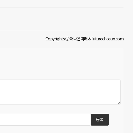
Copyrights ⓒ 더나은미래 & futurechosun.com