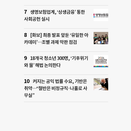
생명보험업계, ‘상생금융’ 통한
사회공헌 실시
[화보] 최종 발표 앞둔 ‘유일한 아
카데미’…조별 과제 막판 점검
18개국 청소년 300명, ‘기후위기
와 물’ 해법 논의한다
커지는 공익 법률 수요, 기반은
취약…“절반은 비정규직·나홀로 사
무실”