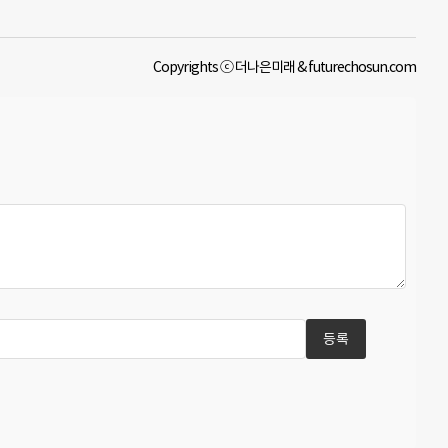
Copyrights ⓒ 더나은미래 & futurechosun.com