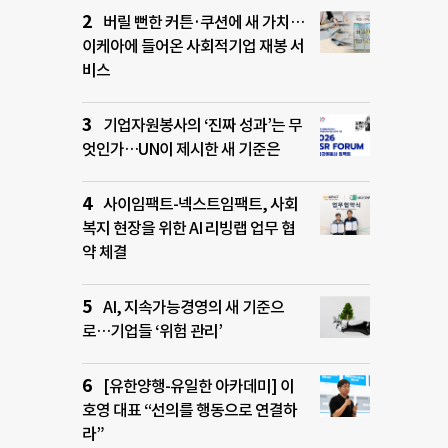
버릴 뻔한 커튼·쿠션에 새 가치…
이케아에 들어온 사회적기업 재봉 서
비스
기업자원봉사의 ‘진짜 성과’는 무
엇인가…UN이 제시한 새 기준은
사이임팩트-넥스트임팩트, 사회
복지 현장을 위한 AI 리빙랩 업무 협
약 체결
AI, 지속가능경영의 새 기준으
로…기업들 ‘위험 관리’
[유한양행-유일한 아카데미] 이
호영 대표 “선의를 행동으로 연결하
라”