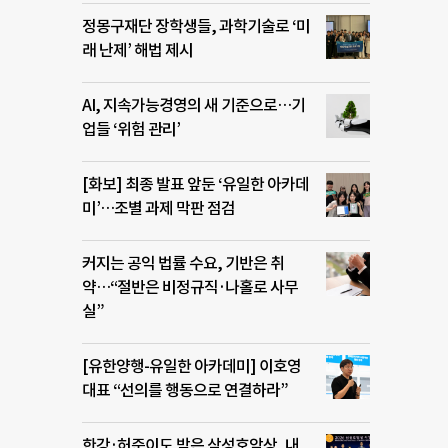
정몽구재단 장학생들, 과학기술로 ‘미
래 난제’ 해법 제시
AI, 지속가능경영의 새 기준으로…기
업들 ‘위험 관리’
[화보] 최종 발표 앞둔 ‘유일한 아카데
미’…조별 과제 막판 점검
커지는 공익 법률 수요, 기반은 취
약…“절반은 비정규직·나홀로 사무
실”
[유한양행-유일한 아카데미] 이호영
대표 “선의를 행동으로 연결하라”
한강·허준이도 받은 삼성호암상, 내