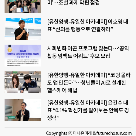
미’…조별 과제 막판 점검
[유한양행-유일한 아카데미] 이호영 대
표 “선의를 행동으로 연결하라”
사회변화 이끈 프로그램 찾는다…‘공익
활동 임팩트 어워드’ 후보 모집
[유한양행-유일한 아카데미] “코딩 몰라
도 앱 만든다”…청년들이 AI로 설계한
헬스케어 해법
[유한양행-유일한 아카데미] 윤건수 대
표 “0.1% 혁신가를 알아보는 안목도 경
쟁력”
Copyrights ⓒ 더나은미래 & futurechosun.com