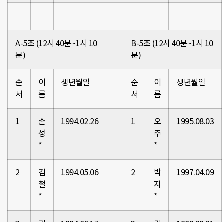
A-5조 (12시 40분~1시 10
B-5조 (12시 40분~1시 10
분)
분)
순
이
생년월일
순
이
생년월일
서
름
서
름
1
손
1994.02.26
1
오
1995.08.03
성
주
*
*
2
김
1994.05.06
2
박
1997.04.09
철
지
*
*