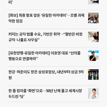
리’
[화보] 최종 발표 앞둔 ‘유일한 아카데미’…조별 과제
막판 점검
커지는 공익 법률 수요, 기반은 취약…“절반은 비정
규직·나홀로 사무실”
[유한양행-유일한 아카데미] 이호영 대표 “선의를
행동으로 연결하라”
한강·허준이도 받은 삼성호암상, 내년부터 상금 5억
원
한 줄 점자를 ‘화면’으로…50년 난제 풀고 세계시장
두드린 ‘닷’