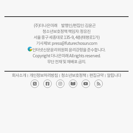
(주)더나은미래 발행인/편집인: 김윤곤
청소년보호정책 책임자: 정유진
서울 중구 세종대로 135-9, 4층(태평로1가)
기사제보:
press@futurechosun.com
인터넷신문윤리위원회 윤리강령을 준수합니다.
Copyright 더나은미래 All rights reserved.
무단 전재 및 재배포 금지.
회사소개
개인정보처리방침
청소년보호정책
편집규약
알립니다