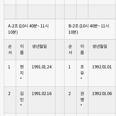
A-2조 (10시 40분~ 11시
B-2조 (10시 40분~ 11시
10분)
10분)
순
이
생년월일
순
이
생년월일
서
름
서
름
1
현
1991.01.24
1
조
1992.01.01
지
유
*
*
2
김
1991.02.16
2
권
1992.01.06
민
병
*
*