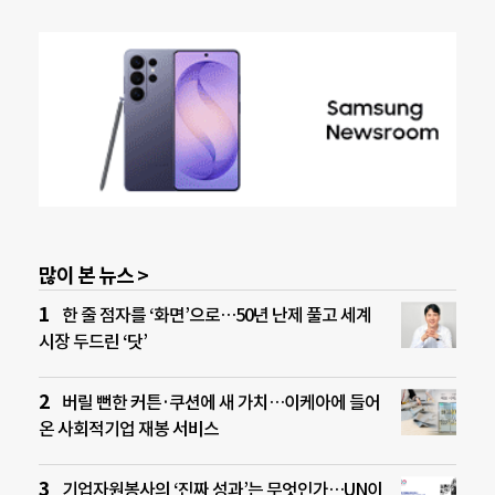
많이 본 뉴스 >
한 줄 점자를 ‘화면’으로…50년 난제 풀고 세계
시장 두드린 ‘닷’
버릴 뻔한 커튼·쿠션에 새 가치…이케아에 들어
온 사회적기업 재봉 서비스
기업자원봉사의 ‘진짜 성과’는 무엇인가…UN이