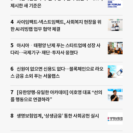
제시한 새 기준은
사이임팩트-넥스트임팩트, 사회복지 현장을 위
한 AI 리빙랩 업무 협약 체결
아시아ㆍ태평양 난제 푸는 스타트업에 성장 사
다리…국제기구·재단·투자사 뭉쳤다
신원이 없으면 신용도 없다…블록체인으로 라오
스 금융 소외 푸는 서울랩스
[유한양행-유일한 아카데미] 이호영 대표 “선의
를 행동으로 연결하라”
생명보험업계, ‘상생금융’ 통한 사회공헌 실시