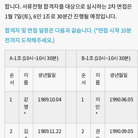
합니다. 서류전형 합격자를 대상으로 실시하는 2차 면접은
1월 7일(토), 6인 1조로 30분간 진행될 예정입니다.
합격자 및 면접 일정은 다음과 같습니다. (*면접 시작 10분
전까지 도착해주세요.)
A-1조 (10시~10시 30분)
B-1조 (10시~10시 30분)
순
이
생년월일
순
이
생년월일
서
름
서
름
1
강
1989.10.04
1
이
1990.06.05
명
안
*
*
2
김
1989.11.22
2
권
1990.09.05