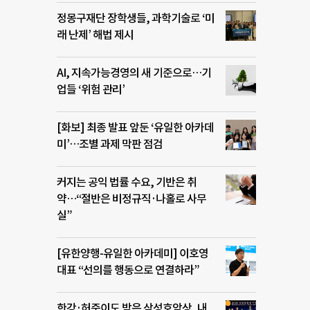
정몽구재단 장학생들, 과학기술로 ‘미
래 난제’ 해법 제시
AI, 지속가능경영의 새 기준으로…기
업들 ‘위험 관리’
[화보] 최종 발표 앞둔 ‘유일한 아카데
미’…조별 과제 막판 점검
커지는 공익 법률 수요, 기반은 취
약…“절반은 비정규직·나홀로 사무
실”
[유한양행-유일한 아카데미] 이호영
대표 “선의를 행동으로 연결하라”
한강·허준이도 받은 삼성호암상, 내