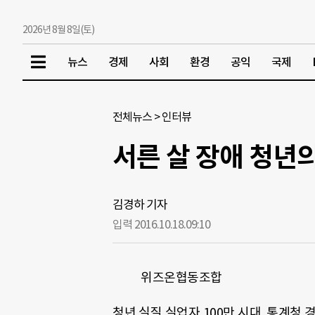
2026년 8월 8일(토)
뉴스
경제
사회
환경
공익
국제
전체뉴스
>
인터뷰
서른 살 장애 청년
김경하 기자
입력 2016.10.18.
09:10
위즈온협동조합
청년 실질 실업자 100만 시대. 통계청