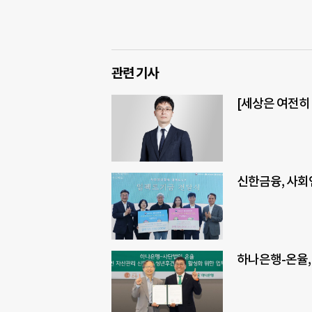
관련 기사
[세상은 여전히
신한금융, 사회
하나은행-온율,