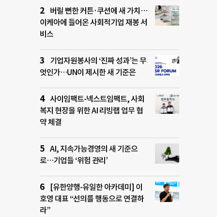
버릴 뻔한 커튼·쿠션에 새 가치…
이케아에 들어온 사회적기업 재봉 서
비스
기업자원봉사의 ‘진짜 성과’는 무
엇인가…UN이 제시한 새 기준은
사이임팩트-넥스트임팩트, 사회
복지 현장을 위한 AI 리빙랩 업무 협
약 체결
AI, 지속가능경영의 새 기준으
로…기업들 ‘위험 관리’
[유한양행-유일한 아카데미] 이
호영 대표 “선의를 행동으로 연결하
라”