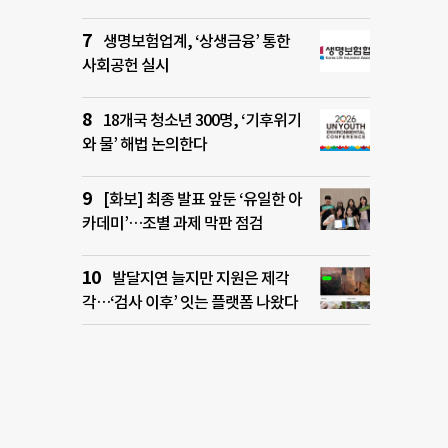
생명보험업계, ‘상생금융’ 통한
사회공헌 실시
18개국 청소년 300명, ‘기후위기
와 물’ 해법 논의한다
[화보] 최종 발표 앞둔 ‘유일한 아
카데미’…조별 과제 막판 점검
발달지연 늘지만 지원은 제각
각…‘검사 이후’ 잇는 플랫폼 나왔다