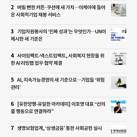
버릴 뻔한 커튼·쿠션에 새 가치…이케아에 들어
온 사회적기업 재봉 서비스
기업자원봉사의 ‘진짜 성과’는 무엇인가…UN이
제시한 새 기준은
사이임팩트-넥스트임팩트, 사회복지 현장을 위
한 AI 리빙랩 업무 협약 체결
AI, 지속가능경영의 새 기준으로…기업들 ‘위험
관리’
[유한양행-유일한 아카데미] 이호영 대표 “선의
를 행동으로 연결하라”
생명보험업계, ‘상생금융’ 통한 사회공헌 실시