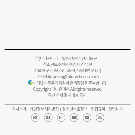
(주)더나은미래 발행인/편집인: 김윤곤
청소년보호정책 책임자: 정유진
서울 중구 세종대로 135-9, 4층(태평로1가)
기사제보:
press@futurechosun.com
인터넷신문윤리위원회 윤리강령을 준수합니다.
Copyright 더나은미래 All rights reserved.
무단 전재 및 재배포 금지.
회사소개
개인정보처리방침
청소년보호정책
편집규약
알립니다