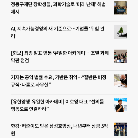
정몽구재단 장학생들, 과학기술로 ‘미래 난제’ 해법
제시
AI, 지속가능경영의 새 기준으로…기업들 ‘위험 관
리’
[화보] 최종 발표 앞둔 ‘유일한 아카데미’…조별 과제
막판 점검
커지는 공익 법률 수요, 기반은 취약…“절반은 비정
규직·나홀로 사무실”
[유한양행-유일한 아카데미] 이호영 대표 “선의를
행동으로 연결하라”
한강·허준이도 받은 삼성호암상, 내년부터 상금 5억
원