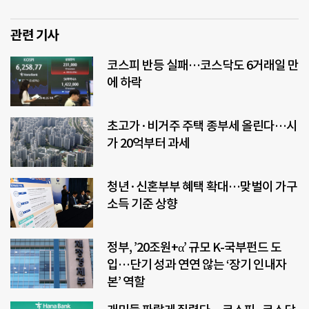
관련 기사
코스피 반등 실패…코스닥도 6거래일 만
에 하락
초고가·비거주 주택 종부세 올린다…시
가 20억부터 과세
청년·신혼부부 혜택 확대…맞벌이 가구
소득 기준 상향
정부, ’20조원+α’ 규모 K-국부펀드 도
입…단기 성과 연연 않는 ‘장기 인내자
본’ 역할