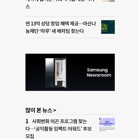
스
연 13억 상당 창업 혜택 제공…아산나
눔재단 ‘마루’ 새 배치팀 찾는다
많이 본 뉴스 >
사회변화 이끈 프로그램 찾는
다…‘공익활동 임팩트 어워드’ 후보
모집