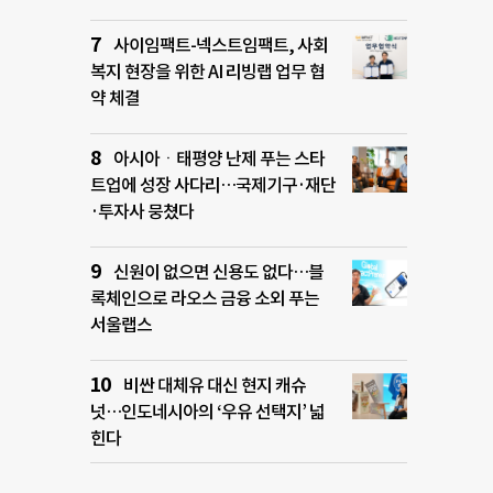
사이임팩트-넥스트임팩트, 사회
복지 현장을 위한 AI 리빙랩 업무 협
약 체결
아시아ㆍ태평양 난제 푸는 스타
트업에 성장 사다리…국제기구·재단
·투자사 뭉쳤다
신원이 없으면 신용도 없다…블
록체인으로 라오스 금융 소외 푸는
서울랩스
비싼 대체유 대신 현지 캐슈
넛…인도네시아의 ‘우유 선택지’ 넓
힌다