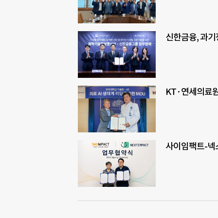
신한금융, 과기
KT·연세의료원,
사이임팩트-넥스