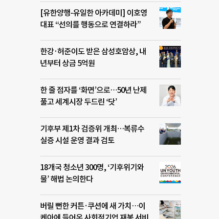
[유한양행-유일한 아카데미] 이호영
대표 “선의를 행동으로 연결하라”
한강·허준이도 받은 삼성호암상, 내
년부터 상금 5억원
한 줄 점자를 ‘화면’으로…50년 난제
풀고 세계시장 두드린 ‘닷’
기후부 제1차 검증위 개최…복류수
실증 시설 운영 결과 검토
18개국 청소년 300명, ‘기후위기와
물’ 해법 논의한다
버릴 뻔한 커튼·쿠션에 새 가치…이
케아에 들어온 사회적기업 재봉 서비