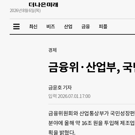
2026년 8월 6일(목)
최신
비즈
산업
금융
피플
경제
금융위·산업부, 국민
금윤호 기자
입력 2026.07.01.
17:00
금융위원회와 산업통상부가 국민성장펀드를
분야에 올해 약 16조 원을 투입해 제조업
획을 밝혔다.