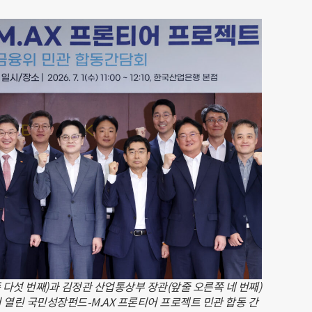
다섯 번째)과 김정관 산업통상부 장관(앞줄 오른쪽 네 번째)
 열린 국민성장펀드-M.AX 프론티어 프로젝트 민관 합동 간