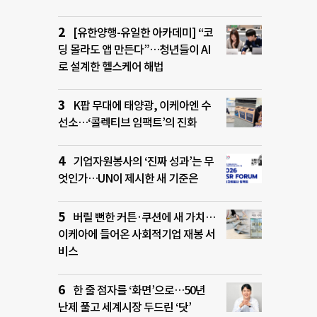
[유한양행-유일한 아카데미] “코
딩 몰라도 앱 만든다”…청년들이 AI
로 설계한 헬스케어 해법
K팝 무대에 태양광, 이케아엔 수
선소…‘콜렉티브 임팩트’의 진화
기업자원봉사의 ‘진짜 성과’는 무
엇인가…UN이 제시한 새 기준은
버릴 뻔한 커튼·쿠션에 새 가치…
이케아에 들어온 사회적기업 재봉 서
비스
한 줄 점자를 ‘화면’으로…50년
난제 풀고 세계시장 두드린 ‘닷’