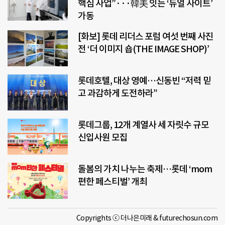
핵심 사업”···韓美 잇는 ‘듀얼 사이트’
가동
[화보] 롯데 리더스 포럼 여섯 번째 사진
전 ‘더 이미지 숍(THE IMAGE SHOP)’
롯데호텔, 대상 영예…신동빈 “저력 믿
고 과감하게 도전하라”
롯데그룹, 12개 계열사 세 자릿수 규모
신입사원 모집
돌봄의 가치 나누는 축제…롯데 ‘mom
편한 페스티벌’ 개최
Copyrights ⓒ 더나은미래 & futurechosun.com