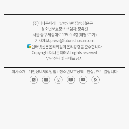
(주)더나은미래 발행인/편집인: 김윤곤
청소년보호정책 책임자: 정유진
서울 중구 세종대로 135-9, 4층(태평로1가)
기사제보:
press@futurechosun.com
인터넷신문윤리위원회 윤리강령을 준수합니다.
Copyright 더나은미래 All rights reserved.
무단 전재 및 재배포 금지.
회사소개
개인정보처리방침
청소년보호정책
편집규약
알립니다