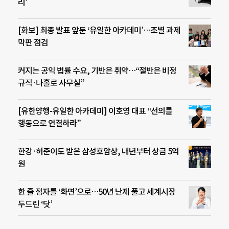
리’
[화보] 최종 발표 앞둔 ‘유일한 아카데미’…조별 과제
막판 점검
커지는 공익 법률 수요, 기반은 취약…“절반은 비정
규직·나홀로 사무실”
[유한양행-유일한 아카데미] 이호영 대표 “선의를
행동으로 연결하라”
한강·허준이도 받은 삼성호암상, 내년부터 상금 5억
원
한 줄 점자를 ‘화면’으로…50년 난제 풀고 세계시장
두드린 ‘닷’