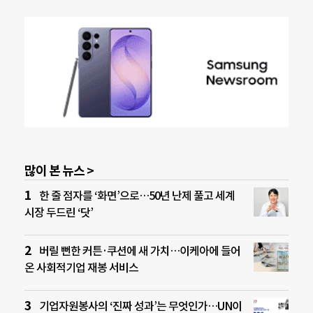
많이 본 뉴스 >
한 줄 점자를 ‘화면’으로…50년 난제 풀고 세계
시장 두드린 ‘닷’
버릴 뻔한 커튼·쿠션에 새 가치…이케아에 들어
온 사회적기업 재봉 서비스
기업자원봉사의 ‘진짜 성과’는 무엇인가…UN이