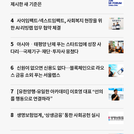
제시한 새 기준은
사이임팩트-넥스트임팩트, 사회복지 현장을 위
한 AI 리빙랩 업무 협약 체결
아시아ㆍ태평양 난제 푸는 스타트업에 성장 사
다리…국제기구·재단·투자사 뭉쳤다
신원이 없으면 신용도 없다…블록체인으로 라오
스 금융 소외 푸는 서울랩스
[유한양행-유일한 아카데미] 이호영 대표 “선의
를 행동으로 연결하라”
생명보험업계, ‘상생금융’ 통한 사회공헌 실시