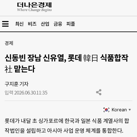
최신
비즈
산업
금융
피플
경제
신동빈 장남 신유열, 롯데 韓日 식품합작
社 맡는다
구지훈 기자
입력 2026.06.30.
11:35
Korean
▼
롯데가 내달 초 싱가포르에 한국과 일본 식품 계열사의 합
작법인을 설립하고 아시아 사업 운영 체계를 통합한다.