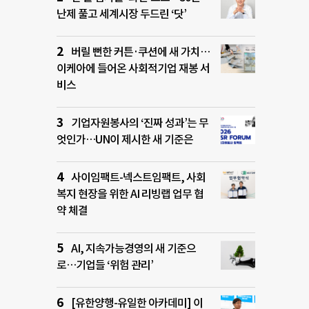
난제 풀고 세계시장 두드린 ‘닷’
버릴 뻔한 커튼·쿠션에 새 가치…
이케아에 들어온 사회적기업 재봉 서
비스
기업자원봉사의 ‘진짜 성과’는 무
엇인가…UN이 제시한 새 기준은
사이임팩트-넥스트임팩트, 사회
복지 현장을 위한 AI 리빙랩 업무 협
약 체결
AI, 지속가능경영의 새 기준으
로…기업들 ‘위험 관리’
[유한양행-유일한 아카데미] 이