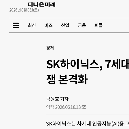
2026년 8월 8일(토)
최신
비즈
산업
금융
피플
경제
SK하이닉스, 7세대
쟁 본격화
금윤호 기자
입력 2026.06.18.
13:55
SK하이닉스는 차세대 인공지능(AI)용 고