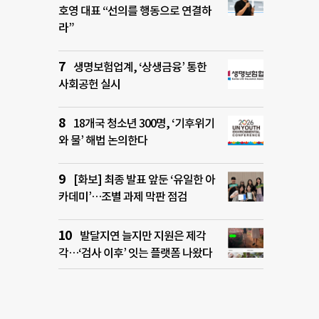
호영 대표 “선의를 행동으로 연결하
라”
생명보험업계, ‘상생금융’ 통한
사회공헌 실시
18개국 청소년 300명, ‘기후위기
와 물’ 해법 논의한다
[화보] 최종 발표 앞둔 ‘유일한 아
카데미’…조별 과제 막판 점검
발달지연 늘지만 지원은 제각
각…‘검사 이후’ 잇는 플랫폼 나왔다