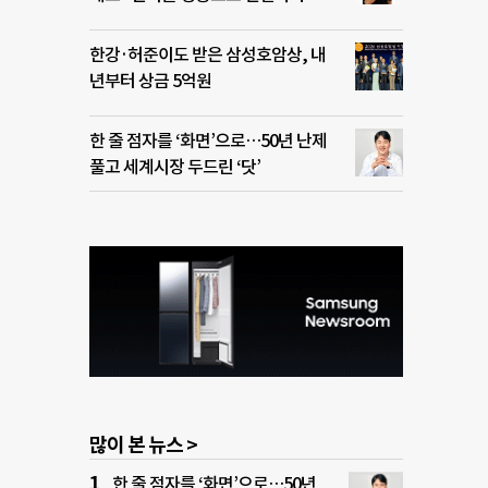
한강·허준이도 받은 삼성호암상, 내
년부터 상금 5억원
한 줄 점자를 ‘화면’으로…50년 난제
풀고 세계시장 두드린 ‘닷’
많이 본 뉴스 >
한 줄 점자를 ‘화면’으로…50년