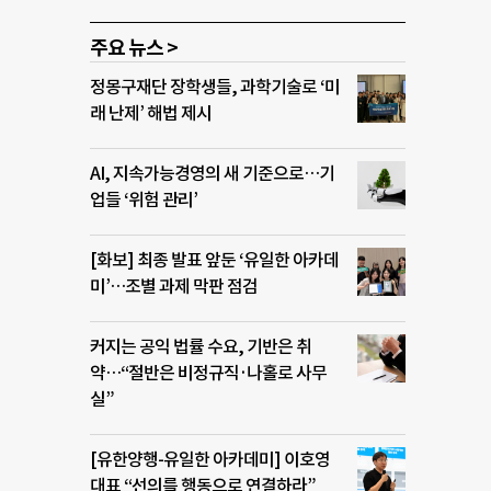
주요 뉴스 >
정몽구재단 장학생들, 과학기술로 ‘미
래 난제’ 해법 제시
AI, 지속가능경영의 새 기준으로…기
업들 ‘위험 관리’
[화보] 최종 발표 앞둔 ‘유일한 아카데
미’…조별 과제 막판 점검
커지는 공익 법률 수요, 기반은 취
약…“절반은 비정규직·나홀로 사무
실”
[유한양행-유일한 아카데미] 이호영
대표 “선의를 행동으로 연결하라”