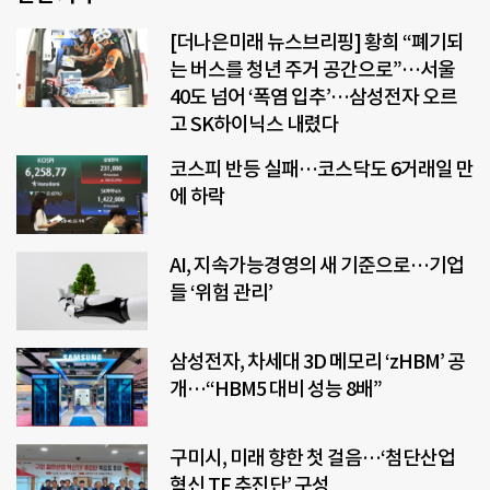
[더나은미래 뉴스브리핑] 황희 “폐기되
는 버스를 청년 주거 공간으로”…서울
40도 넘어 ‘폭염 입추’…삼성전자 오르
고 SK하이닉스 내렸다
코스피 반등 실패…코스닥도 6거래일 만
에 하락
AI, 지속가능경영의 새 기준으로…기업
들 ‘위험 관리’
삼성전자, 차세대 3D 메모리 ‘zHBM’ 공
개…“HBM5 대비 성능 8배”
구미시, 미래 향한 첫 걸음…‘첨단산업
혁신 TF 추진단’ 구성