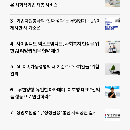
온 사회적기업 재봉 서비스
기업자원봉사의 ‘진짜 성과’는 무엇인가…UN이
제시한 새 기준은
사이임팩트-넥스트임팩트, 사회복지 현장을 위
한 AI 리빙랩 업무 협약 체결
AI, 지속가능경영의 새 기준으로…기업들 ‘위험
관리’
[유한양행-유일한 아카데미] 이호영 대표 “선의
를 행동으로 연결하라”
생명보험업계, ‘상생금융’ 통한 사회공헌 실시