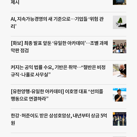
제시
AI, 지속가능경영의 새 기준으로…기업들 ‘위험 관
리’
[화보] 최종 발표 앞둔 ‘유일한 아카데미’…조별 과제
막판 점검
커지는 공익 법률 수요, 기반은 취약…“절반은 비정
규직·나홀로 사무실”
[유한양행-유일한 아카데미] 이호영 대표 “선의를
행동으로 연결하라”
한강·허준이도 받은 삼성호암상, 내년부터 상금 5억
원