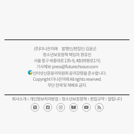
(주)더나은미래 발행인/편집인: 김윤곤
청소년보호정책 책임자: 정유진
서울 중구 세종대로 135-9, 4층(태평로1가)
기사제보:
press@futurechosun.com
인터넷신문윤리위원회 윤리강령을 준수합니다.
Copyright 더나은미래 All rights reserved.
무단 전재 및 재배포 금지.
회사소개
개인정보처리방침
청소년보호정책
편집규약
알립니다