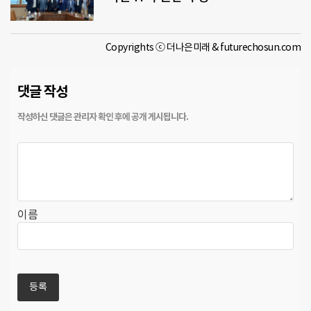
Copyrights ⓒ 더나은미래 & futurechosun.com
댓글 작성
이름