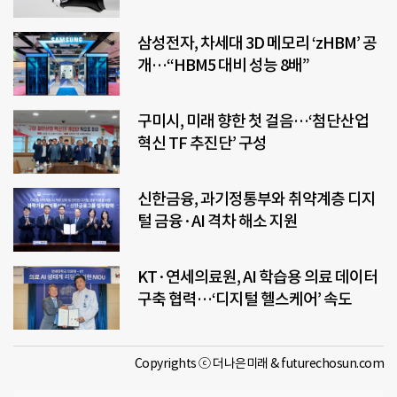
삼성전자, 차세대 3D 메모리 ‘zHBM’ 공
개…“HBM5 대비 성능 8배”
구미시, 미래 향한 첫 걸음…‘첨단산업
혁신 TF 추진단’ 구성
신한금융, 과기정통부와 취약계층 디지
털 금융·AI 격차 해소 지원
KT·연세의료원, AI 학습용 의료 데이터
구축 협력…‘디지털 헬스케어’ 속도
Copyrights ⓒ 더나은미래 & futurechosun.com