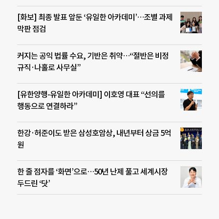
[화보] 최종 발표 앞둔 ‘유일한 아카데미’…조별 과제
막판 점검
커지는 공익 법률 수요, 기반은 취약…“절반은 비정
규직·나홀로 사무실”
[유한양행-유일한 아카데미] 이호영 대표 “선의를
행동으로 연결하라”
한강·허준이도 받은 삼성호암상, 내년부터 상금 5억
원
한 줄 점자를 ‘화면’으로…50년 난제 풀고 세계시장
두드린 ‘닷’