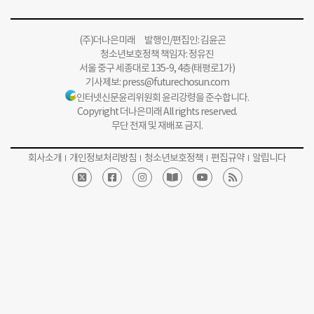
(주)더나은미래 발행인/편집인: 김윤곤
청소년보호정책 책임자: 정유진
서울 중구 세종대로 135-9, 4층(태평로1가)
기사제보:
press@futurechosun.com
인터넷신문윤리위원회 윤리강령을 준수합니다.
Copyright 더나은미래 All rights reserved.
무단 전재 및 재배포 금지.
회사소개
개인정보처리방침
청소년보호정책
편집규약
알립니다