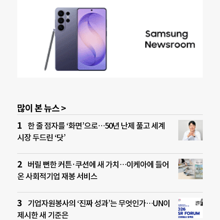
많이 본 뉴스 >
한 줄 점자를 ‘화면’으로…50년 난제 풀고 세계
시장 두드린 ‘닷’
버릴 뻔한 커튼·쿠션에 새 가치…이케아에 들어
온 사회적기업 재봉 서비스
기업자원봉사의 ‘진짜 성과’는 무엇인가…UN이
제시한 새 기준은