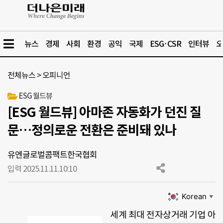
뉴스
경제
사회
환경
공익
국제
ESG·CSR
인터뷰
오
전체뉴스
>
오피니언
ESG 월드뷰
[ESG 월드뷰] 아마존 자동화가 던진 질
문…정의로운 전환은 준비돼 있나
유엔글로벌콤팩트한국협회
입력 2025.11.11.
10:10
Korean
▼
세계 최대 전자상거래 기업 아