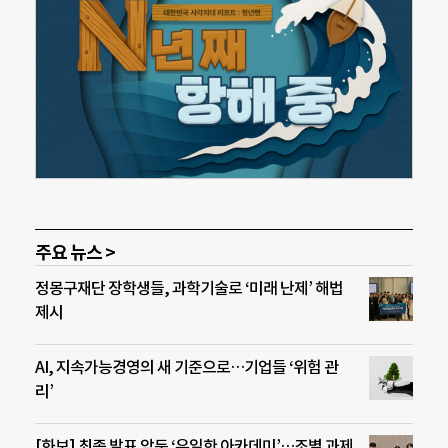
주요 뉴스 >
정몽구재단 장학생들, 과학기술로 ‘미래 난제’ 해법
제시
AI, 지속가능경영의 새 기준으로…기업들 ‘위험 관
리’
[화보] 최종 발표 앞둔 ‘유일한 아카데미’…조별 과제