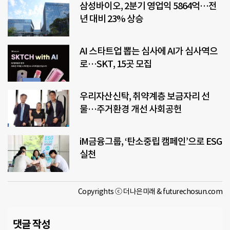
삼성바이오, 2분기 영업익 5864억…전
년 대비 23% 상승
AI 스타트업 뽑는 심사에 AI가 심사역으
로…SKT, 15곳 모집
우리자산신탁, 취약계층 보금자리 선
물…주거환경 개선 사회공헌
iM금융그룹, ‘탄소중립 캠페인’으로 ESG
실천
Copyrights ⓒ 더나은미래 & futurechosun.com
댓글 작성