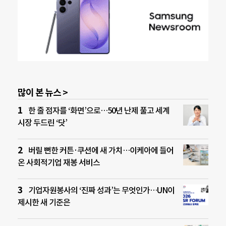
많이 본 뉴스 >
한 줄 점자를 ‘화면’으로…50년 난제 풀고 세계
시장 두드린 ‘닷’
버릴 뻔한 커튼·쿠션에 새 가치…이케아에 들어
온 사회적기업 재봉 서비스
기업자원봉사의 ‘진짜 성과’는 무엇인가…UN이
제시한 새 기준은