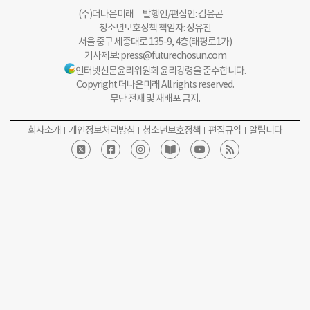
(주)더나은미래 발행인/편집인: 김윤곤
청소년보호정책 책임자: 정유진
서울 중구 세종대로 135-9, 4층(태평로1가)
기사제보:
press@futurechosun.com
인터넷신문윤리위원회 윤리강령을 준수합니다.
Copyright 더나은미래 All rights reserved.
무단 전재 및 재배포 금지.
회사소개
개인정보처리방침
청소년보호정책
편집규약
알립니다