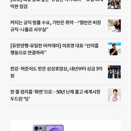
막판 점검
커지는 공익 법률 수요, 기반은 취약…“절반은 비정
규직·나홀로 사무실”
[유한양행-유일한 아카데미] 이호영 대표 “선의를
행동으로 연결하라”
한강·허준이도 받은 삼성호암상, 내년부터 상금 5억
원
한 줄 점자를 ‘화면’으로…50년 난제 풀고 세계시장
두드린 ‘닷’