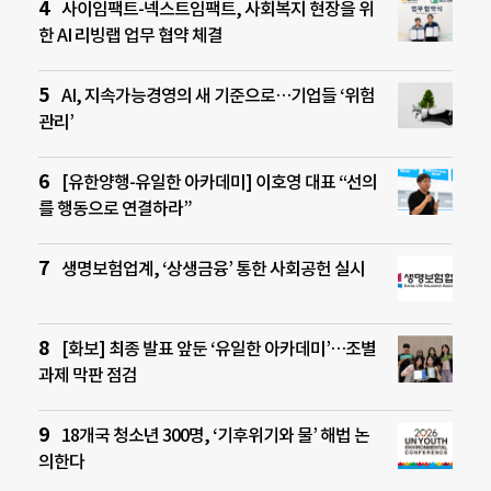
사이임팩트-넥스트임팩트, 사회복지 현장을 위
한 AI 리빙랩 업무 협약 체결
AI, 지속가능경영의 새 기준으로…기업들 ‘위험
관리’
[유한양행-유일한 아카데미] 이호영 대표 “선의
를 행동으로 연결하라”
생명보험업계, ‘상생금융’ 통한 사회공헌 실시
[화보] 최종 발표 앞둔 ‘유일한 아카데미’…조별
과제 막판 점검
18개국 청소년 300명, ‘기후위기와 물’ 해법 논
의한다