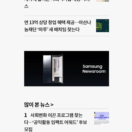
스
연 13억 상당 창업 혜택 제공…아산나
눔재단 ‘마루’ 새 배치팀 찾는다
많이 본 뉴스 >
사회변화 이끈 프로그램 찾는
다…‘공익활동 임팩트 어워드’ 후보
모집