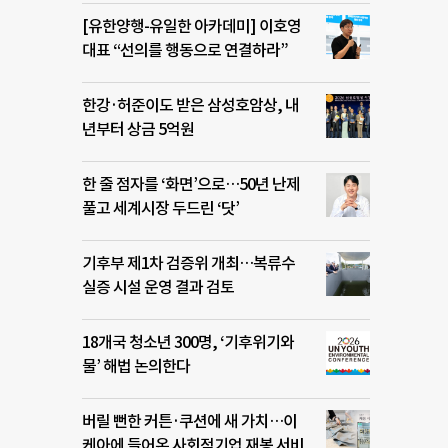
[유한양행-유일한 아카데미] 이호영
대표 “선의를 행동으로 연결하라”
한강·허준이도 받은 삼성호암상, 내
년부터 상금 5억원
한 줄 점자를 ‘화면’으로…50년 난제
풀고 세계시장 두드린 ‘닷’
기후부 제1차 검증위 개최…복류수
실증 시설 운영 결과 검토
18개국 청소년 300명, ‘기후위기와
물’ 해법 논의한다
버릴 뻔한 커튼·쿠션에 새 가치…이
케아에 들어온 사회적기업 재봉 서비