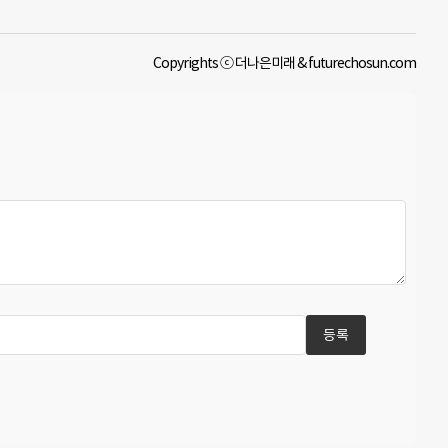
Copyrights ⓒ 더나은미래 & futurechosun.com