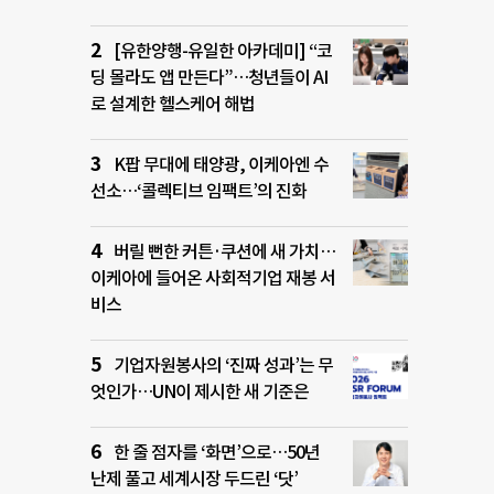
[유한양행-유일한 아카데미] “코
딩 몰라도 앱 만든다”…청년들이 AI
로 설계한 헬스케어 해법
K팝 무대에 태양광, 이케아엔 수
선소…‘콜렉티브 임팩트’의 진화
버릴 뻔한 커튼·쿠션에 새 가치…
이케아에 들어온 사회적기업 재봉 서
비스
기업자원봉사의 ‘진짜 성과’는 무
엇인가…UN이 제시한 새 기준은
한 줄 점자를 ‘화면’으로…50년
난제 풀고 세계시장 두드린 ‘닷’