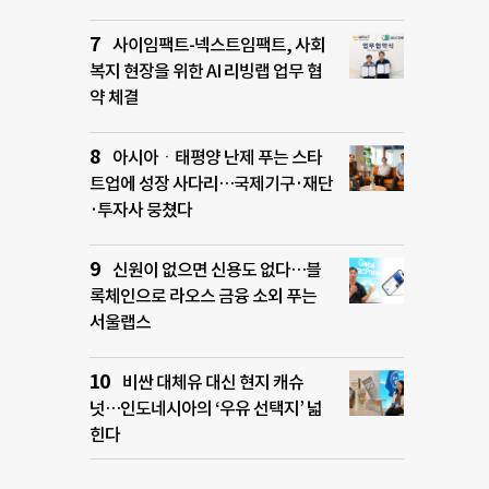
사이임팩트-넥스트임팩트, 사회
복지 현장을 위한 AI 리빙랩 업무 협
약 체결
아시아ㆍ태평양 난제 푸는 스타
트업에 성장 사다리…국제기구·재단
·투자사 뭉쳤다
신원이 없으면 신용도 없다…블
록체인으로 라오스 금융 소외 푸는
서울랩스
비싼 대체유 대신 현지 캐슈
넛…인도네시아의 ‘우유 선택지’ 넓
힌다