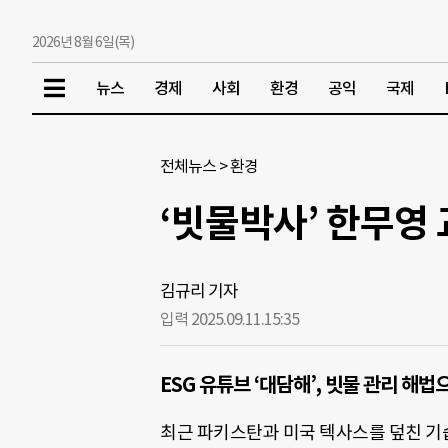
2026년 8월 6일(목)
뉴스
경제
사회
환경
공익
국제
전체뉴스
>
환경
‘빗물박사’ 한무영
김규리 기자
입력 2025.09.11.
15:35
ESG 유튜브 ‘대담해’, 빗물 관리 해
최근 파키스탄과 미국 텍사스를 덮친 기