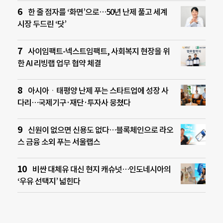
한 줄 점자를 ‘화면’으로…50년 난제 풀고 세계
시장 두드린 ‘닷’
사이임팩트-넥스트임팩트, 사회복지 현장을 위
한 AI 리빙랩 업무 협약 체결
아시아ㆍ태평양 난제 푸는 스타트업에 성장 사
다리…국제기구·재단·투자사 뭉쳤다
신원이 없으면 신용도 없다…블록체인으로 라오
스 금융 소외 푸는 서울랩스
비싼 대체유 대신 현지 캐슈넛…인도네시아의
‘우유 선택지’ 넓힌다