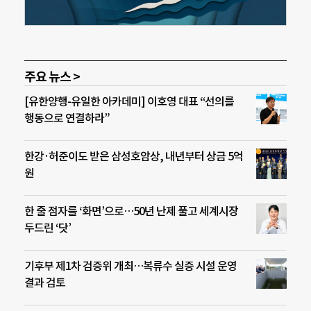
주요 뉴스 >
[유한양행-유일한 아카데미] 이호영 대표 “선의를
행동으로 연결하라”
한강·허준이도 받은 삼성호암상, 내년부터 상금 5억
원
한 줄 점자를 ‘화면’으로…50년 난제 풀고 세계시장
두드린 ‘닷’
기후부 제1차 검증위 개최…복류수 실증 시설 운영
결과 검토