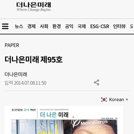
뉴스
경제
사회
환경
공익
국제
ESG·CSR
인터뷰
오
PAPER
더나은미래 제95호
더나은미래
입력 2014.07.08.
11:50
Korean
▼