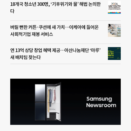
18개국 청소년 300명, ‘기후위기와 물’ 해법 논의한
다
버릴 뻔한 커튼·쿠션에 새 가치…이케아에 들어온
사회적기업 재봉 서비스
연 13억 상당 창업 혜택 제공…아산나눔재단 ‘마루’
새 배치팀 찾는다