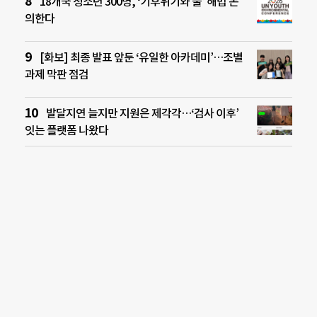
18개국 청소년 300명, ‘기후위기와 물’ 해법 논
의한다
[화보] 최종 발표 앞둔 ‘유일한 아카데미’…조별
과제 막판 점검
발달지연 늘지만 지원은 제각각…‘검사 이후’
잇는 플랫폼 나왔다