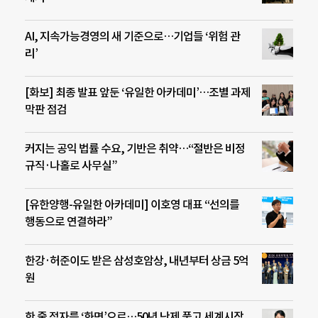
AI, 지속가능경영의 새 기준으로…기업들 ‘위험 관
리’
[화보] 최종 발표 앞둔 ‘유일한 아카데미’…조별 과제
막판 점검
커지는 공익 법률 수요, 기반은 취약…“절반은 비정
규직·나홀로 사무실”
[유한양행-유일한 아카데미] 이호영 대표 “선의를
행동으로 연결하라”
한강·허준이도 받은 삼성호암상, 내년부터 상금 5억
원
한 줄 점자를 ‘화면’으로…50년 난제 풀고 세계시장