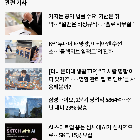
관련 기사
커지는 공익 법률 수요, 기반은 취
약…“절반은 비정규직·나홀로 사무실”
K팝 무대에 태양광, 이케아엔 수선
소…‘콜렉티브 임팩트’의 진화
[더나은미래 생활 TIP] “그 사람 명함 어
디 있지?”···명함 관리 앱 ‘리멤버’를 사
용해볼까?
삼성바이오, 2분기 영업익 5864억…전
년 대비 23% 상승
AI 스타트업 뽑는 심사에 AI가 심사역으
로…SKT, 15곳 모집