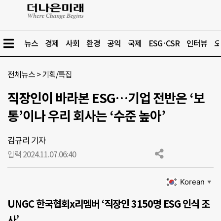
뉴스
경제
사회
환경
공익
국제
ESG·CSR
인터뷰
오
전체뉴스
>
기획/특집
직장인이 바라본 ESG…기업 전반은 ‘보
통’이나 우리 회사는 ‘수준 높아’
김규리 기자
입력 2024.11.07.
06:40
Korean
▼
UNGC 한국협회x리멤버 ‘직장인 3150명 ESG 인식 조
사’