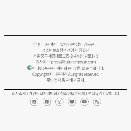
(주)더나은미래 발행인/편집인: 김윤곤
청소년보호정책 책임자: 정유진
서울 중구 세종대로 135-9, 4층(태평로1가)
기사제보:
press@futurechosun.com
인터넷신문윤리위원회 윤리강령을 준수합니다.
Copyright 더나은미래 All rights reserved.
무단 전재 및 재배포 금지.
회사소개
개인정보처리방침
청소년보호정책
편집규약
알립니다