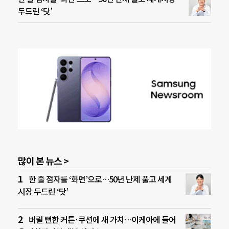
두드린 ‘닷’
많이 본 뉴스 >
한 줄 점자를 ‘화면’으로…50년 난제 풀고 세계
시장 두드린 ‘닷’
버릴 뻔한 커튼·쿠션에 새 가치…이케아에 들어