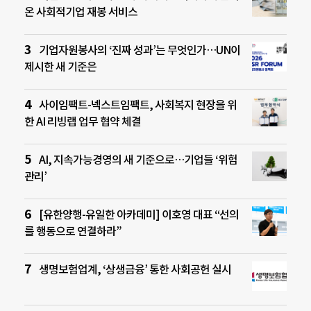
온 사회적기업 재봉 서비스
기업자원봉사의 ‘진짜 성과’는 무엇인가…UN이
제시한 새 기준은
사이임팩트-넥스트임팩트, 사회복지 현장을 위
한 AI 리빙랩 업무 협약 체결
AI, 지속가능경영의 새 기준으로…기업들 ‘위험
관리’
[유한양행-유일한 아카데미] 이호영 대표 “선의
를 행동으로 연결하라”
생명보험업계, ‘상생금융’ 통한 사회공헌 실시