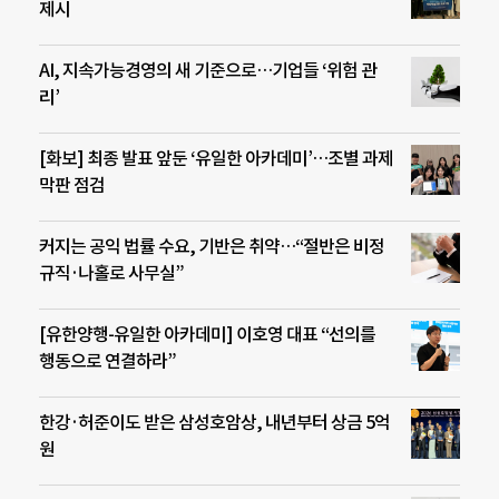
제시
AI, 지속가능경영의 새 기준으로…기업들 ‘위험 관
리’
[화보] 최종 발표 앞둔 ‘유일한 아카데미’…조별 과제
막판 점검
커지는 공익 법률 수요, 기반은 취약…“절반은 비정
규직·나홀로 사무실”
[유한양행-유일한 아카데미] 이호영 대표 “선의를
행동으로 연결하라”
한강·허준이도 받은 삼성호암상, 내년부터 상금 5억
원