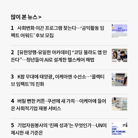
많이 본 뉴스 >
사회변화 이끈 프로그램 찾는다…‘공익활동 임
팩트 어워드’ 후보 모집
[유한양행-유일한 아카데미] “코딩 몰라도 앱 만
든다”…청년들이 AI로 설계한 헬스케어 해법
K팝 무대에 태양광, 이케아엔 수선소…‘콜렉티
브 임팩트’의 진화
버릴 뻔한 커튼·쿠션에 새 가치…이케아에 들어
온 사회적기업 재봉 서비스
기업자원봉사의 ‘진짜 성과’는 무엇인가…UN이
제시한 새 기준은