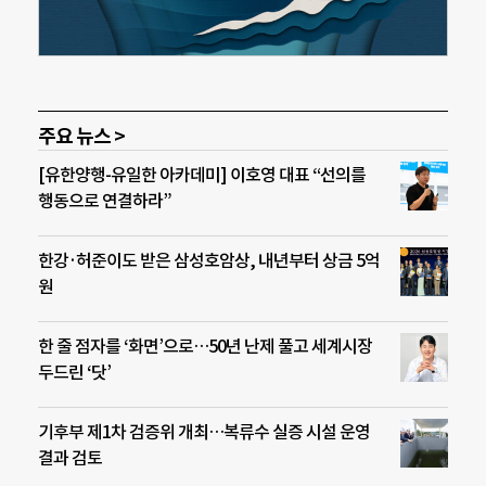
주요 뉴스 >
[유한양행-유일한 아카데미] 이호영 대표 “선의를
행동으로 연결하라”
한강·허준이도 받은 삼성호암상, 내년부터 상금 5억
원
한 줄 점자를 ‘화면’으로…50년 난제 풀고 세계시장
두드린 ‘닷’
기후부 제1차 검증위 개최…복류수 실증 시설 운영
결과 검토