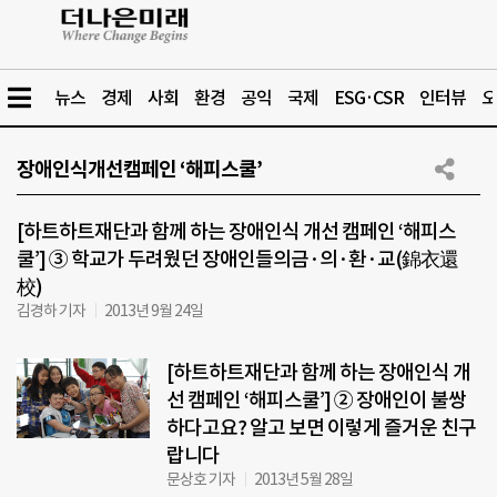
뉴스
경제
사회
환경
공익
국제
ESG·CSR
인터뷰
오
장애인식개선캠페인 ‘해피스쿨’
[하트하트재단과 함께 하는 장애인식 개선 캠페인 ‘해피스
쿨’] ③ 학교가 두려웠던 장애인들의금·의·환·교(錦衣還
校)
김경하 기자
2013년 9월 24일
[하트하트재단과 함께 하는 장애인식 개
선 캠페인 ‘해피스쿨’] ② 장애인이 불쌍
하다고요? 알고 보면 이렇게 즐거운 친구
랍니다
문상호 기자
2013년 5월 28일