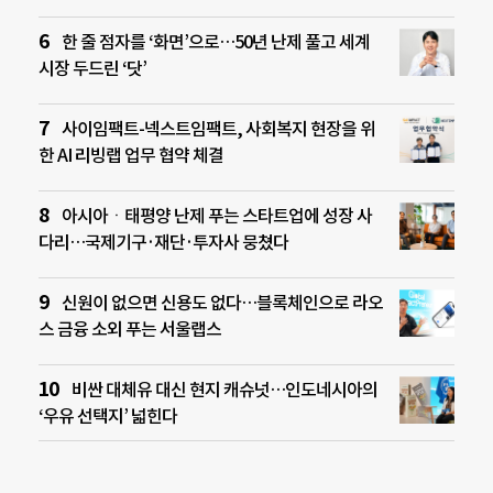
한 줄 점자를 ‘화면’으로…50년 난제 풀고 세계
시장 두드린 ‘닷’
사이임팩트-넥스트임팩트, 사회복지 현장을 위
한 AI 리빙랩 업무 협약 체결
아시아ㆍ태평양 난제 푸는 스타트업에 성장 사
다리…국제기구·재단·투자사 뭉쳤다
신원이 없으면 신용도 없다…블록체인으로 라오
스 금융 소외 푸는 서울랩스
비싼 대체유 대신 현지 캐슈넛…인도네시아의
‘우유 선택지’ 넓힌다