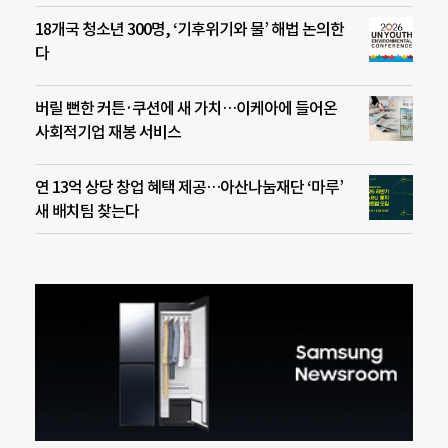
18개국 청소년 300명, ‘기후위기와 물’ 해법 논의한
다
버릴 뻔한 커튼·쿠션에 새 가치…이케아에 들어온
사회적기업 재봉 서비스
연 13억 상당 창업 혜택 제공…아산나눔재단 ‘마루’
새 배치팀 찾는다